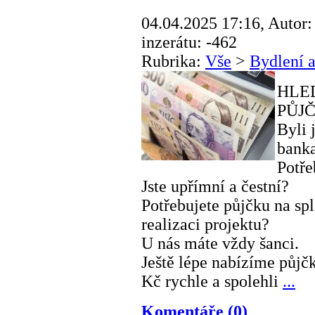
04.04.2025 17:16, Autor:
inzerátu: -462
Rubrika:
Vše
>
Bydlení 
HLE
PŮJ
Byli 
bank
Potře
Jste upřímní a čestní?
Potřebujete půjčku na sp
realizaci projektu?
U nás máte vždy šanci.
Ještě lépe nabízíme půjč
Kč rychle a spolehli
...
Komentáře (0)