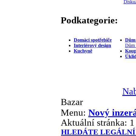
Disku
Podkategorie:
Domácí spotřebiče
Dům 
Interiérový design
Dům a
Kuchyně
Koup
Úkli
Nab
Bazar
Menu:
Nový inzer
Aktuální stránka:
1
HLEDÁTE LEGÁLNÍ