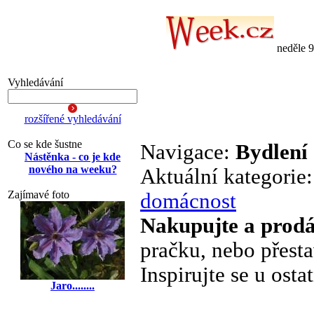
neděle 
Vyhledávání
rozšířené vyhledávání
Co se kde šustne
Navigace:
Bydlení
Nástěnka - co je kde
nového na weeku?
Aktuální kategorie
Zajímavé foto
domácnost
Nakupujte a prodá
pračku, nebo přesta
Inspirujte se u ost
Jaro........