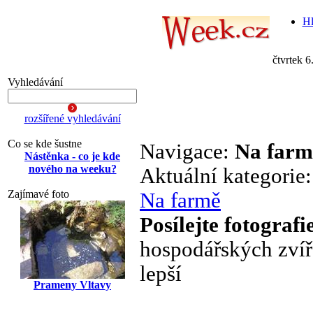
Hl
čtvrtek 6
Vyhledávání
rozšířené vyhledávání
Co se kde šustne
Navigace:
Na farm
Nástěnka - co je kde
nového na weeku?
Aktuální kategorie
Zajímavé foto
Na farmě
Posílejte fotografi
hospodářských zvířa
lepší
Prameny Vltavy