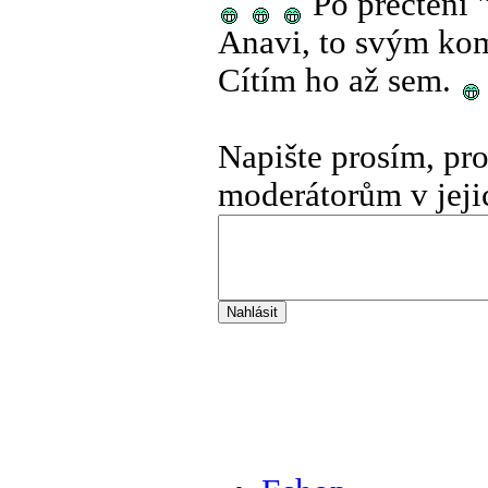
Po přečtení 
Anavi, to svým kom
Cítím ho až sem.
Napište prosím, pr
moderátorům v jeji