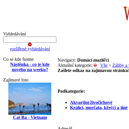
Vyhledávání
rozšířené vyhledávání
Co se kde šustne
Navigace:
Domácí mazlíčci
Nástěnka - co je kde
Aktuální kategorie:
Vše
>
Záliby a 
nového na weeku?
Zašlete odkaz na zajímavou stránku
Zajímavé foto
Podkategorie:
Akvarijní živočichové
Králíci, morčata, křečci a jiné
Cat Ba - Vietnam
Adresář