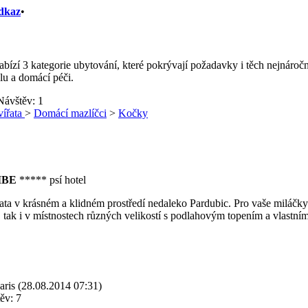
dkaz
•
bízí 3 kategorie ubytování, které pokrývají požadavky i těch nejnáročn
lu a domácí péči.
Návštěv: 1
vířata
>
Domácí mazlíčci
>
Kočky
TIBE
***** psí hotel
řata v krásném a klidném prostředí nedaleko Pardubic. Pro vaše miláčk
 tak i v místnostech různých velikostí s podlahovým topením a vlastn
aris (28.08.2014 07:31)
ěv: 7