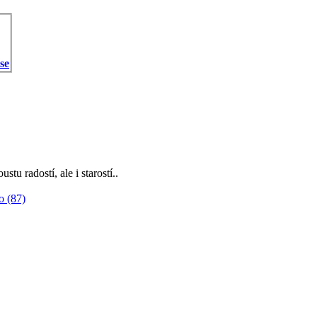
 se
u radostí, ale i starostí..
o (87)