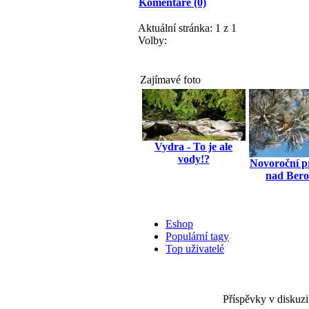
Komentáře (0)
Aktuální stránka:
1 z 1
Volby:
Zajímavé foto
Vydra - To je ale
vody!?
Novoroční p
nad Ber
Eshop
Populární tagy
Top uživatelé
Příspěvky v diskuzi