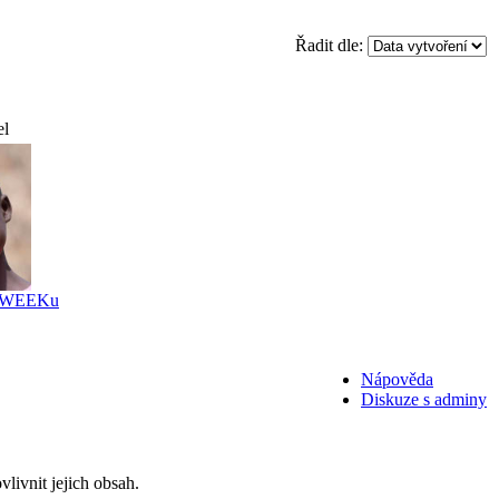
Řadit dle:
el
ti WEEKu
Nápověda
Diskuze s adminy
livnit jejich obsah.