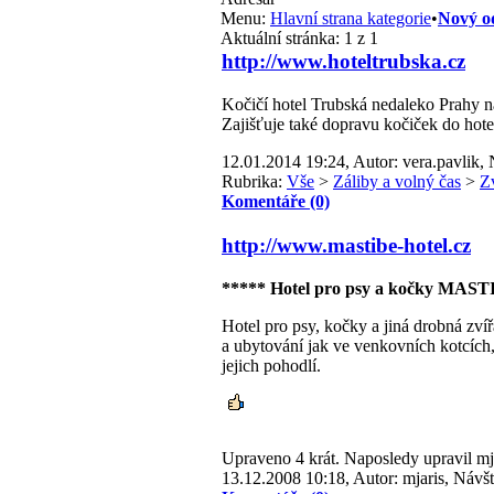
Menu:
Hlavní strana kategorie
•
Nový o
Aktuální stránka:
1 z 1
http://www.hoteltrubska.cz
Kočičí hotel Trubská nedaleko Prahy na
Zajišťuje také dopravu kočiček do hote
12.01.2014 19:24, Autor: vera.pavlik, 
Rubrika:
Vše
>
Záliby a volný čas
>
Z
Komentáře (0)
http://www.mastibe-hotel.cz
***** Hotel pro psy a kočky MAS
Hotel pro psy, kočky a jiná drobná zví
a ubytování jak ve venkovních kotcích,
jejich pohodlí.
Upraveno 4 krát. Naposledy upravil mj
13.12.2008 10:18, Autor: mjaris, Návšt