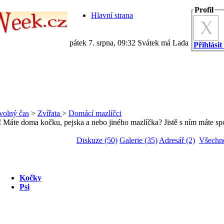
Profil
Hlavní strana
pátek 7. srpna, 09:32 Svátek má Lada
Přihlásit
volný čas
>
Zvířata
>
Domácí mazlíčci
!
Máte doma kočku, pejska a nebo jiného mazlíčka? Jistě s ním máte spoust
Diskuze (50)
Galerie (35)
Adresář (2)
Všechn
Kočky
Psi