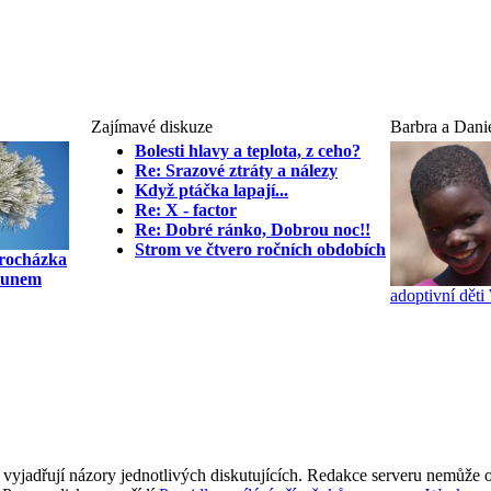
Zajímavé diskuze
Barbra a Dani
Bolesti hlavy a teplota, z ceho?
Re: Srazové ztráty a nálezy
Když ptáčka lapají...
Re: X - factor
Re: Dobré ránko, Dobrou noc!!
Strom ve čtvero ročních obdobích
rocházka
ounem
adoptivní dě
 vyjadřují názory jednotlivých diskutujících. Redakce serveru nemůže ov