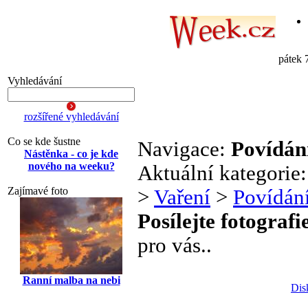
pátek 
Vyhledávání
rozšířené vyhledávání
Co se kde šustne
Navigace:
Povídání
Nástěnka - co je kde
nového na weeku?
Aktuální kategorie
Zajímavé foto
>
Vaření
>
Povídání
Posílejte fotografi
pro vás..
Ranní malba na nebi
Dis