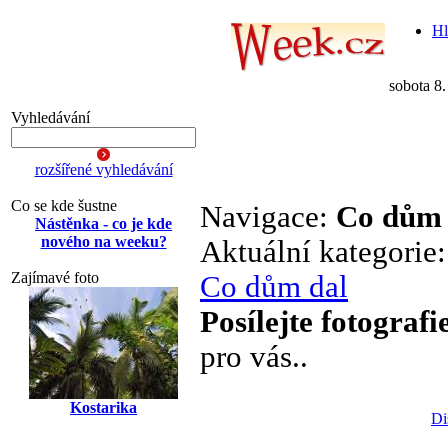
Hl
sobota 8
Vyhledávání
rozšířené vyhledávání
Co se kde šustne
Navigace:
Co dům 
Nástěnka - co je kde
nového na weeku?
Aktuální kategorie
Zajímavé foto
Co dům dal
Posílejte fotografi
pro vás..
Kostarika
Di