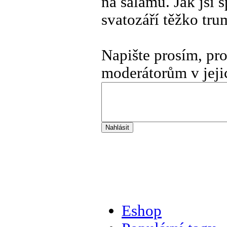
na salámu. Jak jsi s
svatozáří těžko tru
Napište prosím, pr
moderátorům v jeji
Eshop