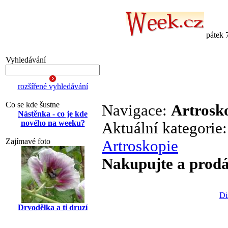
pátek 
Vyhledávání
rozšířené vyhledávání
Co se kde šustne
Navigace:
Artrosk
Nástěnka - co je kde
nového na weeku?
Aktuální kategorie
Zajímavé foto
Artroskopie
Nakupujte a prodá
Di
Drvodělka a ti druzí