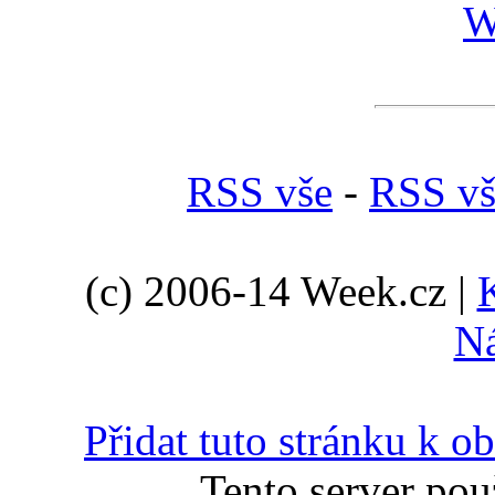
W
RSS vše
-
RSS vš
(c) 2006-14 Week.cz |
N
Přidat tuto stránku k 
Tento server pou