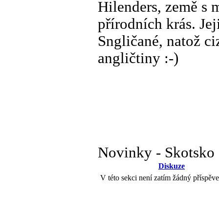
Hilenders, země s 
přírodních krás. Je
Sngličané, natož ci
angličtiny :-)
Novinky - Skotsko
Diskuze
V této sekci není zatím žádný příspěv