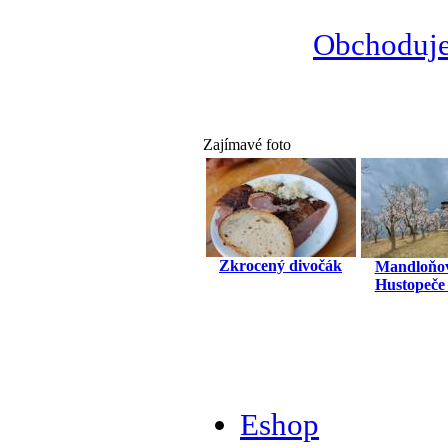
Obchoduje
Zajímavé foto
Zkrocený divočák
Mandloňov
Hustopeče
Eshop