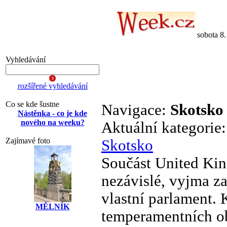
sobota 8
Vyhledávání
rozšířené vyhledávání
Co se kde šustne
Navigace:
Skotsko
Nástěnka - co je kde
nového na weeku?
Aktuální kategorie
Zajímavé foto
Skotsko
Součást United Kin
nezávislé, vyjma za
vlastní parlament. 
MĚLNÍK
temperamentních ob