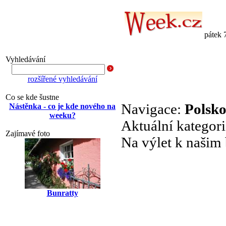
pátek 
Vyhledávání
rozšířené vyhledávání
Co se kde šustne
Navigace:
Polsk
Nástěnka - co je kde nového na
weeku?
Aktuální kategor
Zajímavé foto
Na výlet k našim
Bunratty