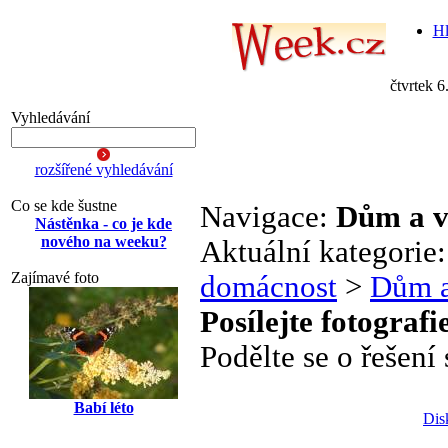
Hl
čtvrtek 6
Vyhledávání
rozšířené vyhledávání
Co se kde šustne
Navigace:
Dům a v
Nástěnka - co je kde
nového na weeku?
Aktuální kategorie
Zajímavé foto
domácnost
>
Dům a
Posílejte fotografi
Podělte se o řešení
Babí léto
Dis