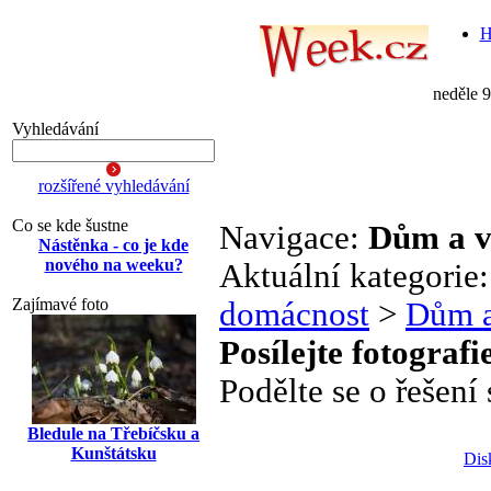
H
neděle 
Vyhledávání
rozšířené vyhledávání
Co se kde šustne
Navigace:
Dům a v
Nástěnka - co je kde
nového na weeku?
Aktuální kategorie
Zajímavé foto
domácnost
>
Dům a
Posílejte fotografi
Podělte se o řešení
Bledule na Třebíčsku a
Kunštátsku
Dis