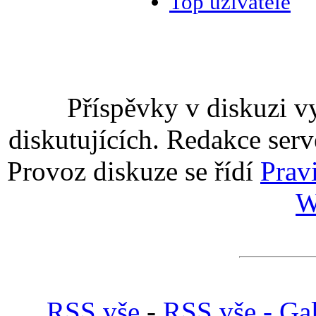
Top uživatelé
Příspěvky v diskuzi v
diskutujících. Redakce serv
Provoz diskuze se řídí
Prav
W
RSS vše
-
RSS vše - Gal