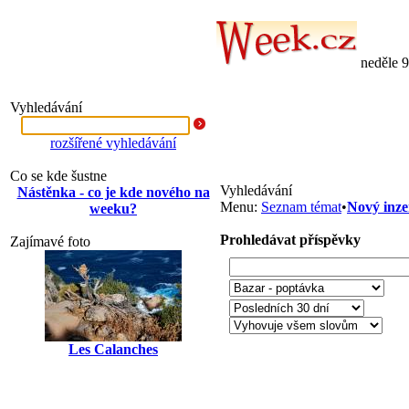
neděle 
Vyhledávání
rozšířené vyhledávání
Co se kde šustne
Vyhledávání
Nástěnka - co je kde nového na
Menu:
Seznam témat
•
Nový inze
weeku?
Prohledávat příspěvky
Zajímavé foto
Les Calanches