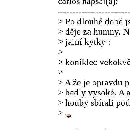
carlos napsal(a):
------------------------
> Po dlouhé době j
> děje za humny. Na
> jarní kytky :
>
> koniklec vekokvě
>
> A že je opravdu 
> bedly vysoké. A 
> houby sbírali po
>