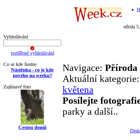
H
středa 5
Vyhledávání
rozšířené vyhledávání
Co se kde šustne
Navigace:
Příroda
Nástěnka - co je kde
nového na weeku?
Aktuální kategorie
Zajímavé foto
květena
Posílejte fotografi
parky a další..
Cestou domů
Disk