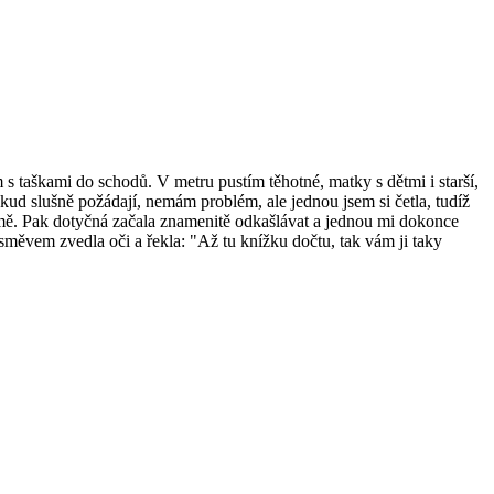
s taškami do schodů. V metru pustím těhotné, matky s dětmi i starší,
okud slušně požádají, nemám problém, ale jednou jsem si četla, tudíž
e mě. Pak dotyčná začala znamenitě odkašlávat a jednou mi dokonce
směvem zvedla oči a řekla: "Až tu knížku dočtu, tak vám ji taky