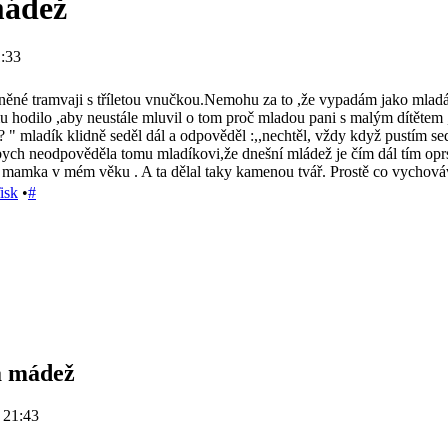
mádež
:33
eplněné tramvaji s tříletou vnučkou.Nemohu za to ,že vypadám 
odilo ,aby neustále mluvil o tom proč mladou pani s malým dítětem ,ml
? " mladík klidně seděl dál a odpověděl :,,nechtěl, vždy když pustím se
ych neodpověděla tomu mladíkovi,že dnešní mládež je čím dál tím oprsk
o mamka v mém věku . A ta dělal taky kamenou tvář. Prostě co vychovává
isk
•
#
á mádež
 21:43