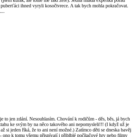
 (jsem kuřák, ale tohle mě fakt žere). Jedna mladá expertka pořád
 puberťáci ihned vyryli kosočtvrece. A tak bych mohla pokračovat.
...
e je to jen zdání. Nesouhlasím. Chování k rodičům - děs, běs, já bych
ztahu ke svým by na něco takového ani nepomysleli!!! (I když už je
ž si jeden říká, že to ani není možné.) Zatímco děti se dneska bavěj
 - ono k tomu všemu přispívají i přiblblé počítačové hry nebo filmy