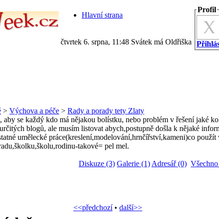
Profil
Hlavní strana
čtvrtek 6. srpna, 11:48 Svátek má Oldřiška
Přihlás
ě
>
Výchova a péče
>
Rady a porady tety Zlaty
aby se každý kdo má nějakou bolístku, nebo problém v řešení jaké koliv
určitých blogů, ale musím listovat abych,postupně došla k nějaké infor
tatné umělecké práce(kreslení,modelování,hrnčířství,kameni)co použít v
adu,školku,školu,rodinu-takové= pel mel.
Diskuze (3)
Galerie (1)
Adresář (0)
Všechno 
<<předchozí
•
další>>