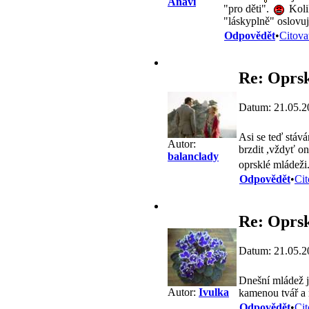
Anavi
"pro děti".
Kolik
"láskyplně" oslovu
Odpovědět
•
Citova
Re: Oprs
Datum: 21.05.2
Asi se teď stáv
Autor:
brzdit ,vždyť on
balanclady
oprsklé mládeži.
Odpovědět
•
Cit
Re: Oprs
Datum: 21.05.2
Dnešní mládež j
Autor:
Ivulka
kamenou tvář a 
Odpovědět
•
Cit