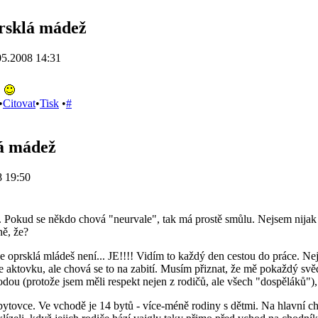
rsklá mádež
05.2008 14:31
i
•
Citovat
•
Tisk
•
#
á mádež
8 19:50
 Pokud se někdo chová "neurvale", tak má prostě smůlu. Nejsem nijak z
ě, že?
že oprsklá mládeš není... JE!!!! Vidím to každý den cestou do práce. Nejv
se aktovku, ale chová se to na zabití. Musím přiznat, že mě pokaždý svěd
odou (protože jsem měli respekt nejen z rodičů, ale všech "dospěláků"),
ytovce. Ve vchodě je 14 bytů - více-méně rodiny s dětmi. Na hlavní c