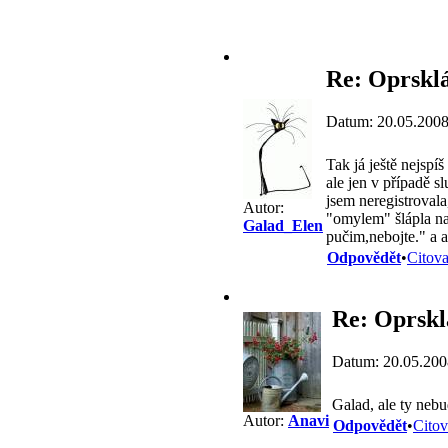
Re: Oprskl
Datum: 20.05.2008
Tak já ještě nejsp
ale jen v případě s
jsem neregistroval
Autor:
"omylem" šlápla na 
Galad_Elen
pučim,nebojte." a a
Odpovědět
•
Citova
Re: Oprsk
Datum: 20.05.200
Galad, ale ty neb
Autor:
Anavi
Odpovědět
•
Citov