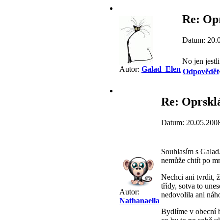
Re: Op
Datum: 20.
No jen jestl
Autor:
Galad_Elen
Odpovědět
Re: Oprskl
Datum: 20.05.200
Souhlasím s Galad.
nemůže chtít po mn
Nechci ani tvrdit, 
třídy, sotva to une
Autor:
nedovolila ani náh
Nathanaella
Bydlíme v obecní b