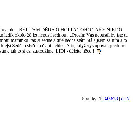
jako mladá mamina. BYL TAM DĚDA O HOLI A TOHO TAKY NIKDO
adík okolo 28 let nepustí sednout. ,,Prosím Vás nepustil by jste tu
dnout maminku ,tak si sedne a dítě nechá stát" Stála jsem za ním a to
lejší.Seděl a slyšel mě ani nehles. A to, když vystupoval ,předním
me tak to si asi zasloužíme. LIDI - dělejte něco !
Stránky:
1
2
3
4
5
6
7
8
|
další