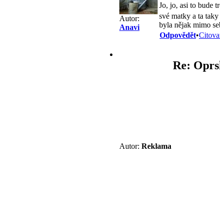
Jo, jo, asi to bude
své matky a ta taky
Autor:
byla nějak mimo se
Anavi
Odpovědět
•
Citova
Re: Oprs
Autor:
Reklama