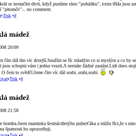
rát se nestačím divit, když pustíme ráno "pohádku", extra třída jsou am
jí "pitomče"... no comment.
t
•
Tisk
•
#
klá mádež
008 20:09
ám čím dál tím víc drzejší.Snažím se říc mladým co si myslým a co by 
i jsou schopni vám i jednu vrazit.A nemáte žádné zastání.Lidi dnes stoj
 O čem to svědčí.Jsme čím víc dál srabi, srabi,srabi.
ovat
•
Tisk
•
#
klá mádež
008 21:58
e bomba.Jsem maminka šestnáctiletýho puberťáka a můžu říct,že s ni
na špatnosti ho upozorňuji.
ovat
•
Tisk
•
#