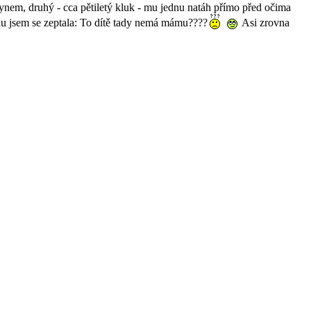
synem, druhý - cca pětiletý kluk - mu jednu natáh přímo před očima
árnu jsem se zeptala: To dítě tady nemá mámu????
Asi zrovna