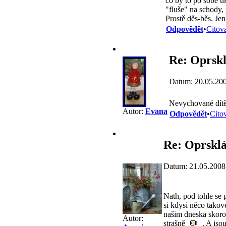
co by to po sobě uk
"fluše" na schody,
Prostě děs-běs. Jen
Odpovědět
•
Citov
Re: Oprsk
Datum: 20.05.20
Nevychované dítě 
Autor:
Evana
Odpovědět
•
Cito
Re: Oprskl
Datum: 21.05.2008
Nath, pod tohle se 
si kdysi něco takov
našim dneska skoro 
Autor:
strašně
. A jsou