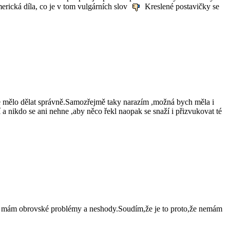
erická díla, co je v tom vulgárních slov
Kreslené postavičky se
se mělo dělat správně.Samozřejmě taky narazím ,možná bych měla i
í a nikdo se ani nehne ,aby něco řekl naopak se snaží i přizvukovat té
m mám obrovské problémy a neshody.Soudím,že je to proto,že nemám