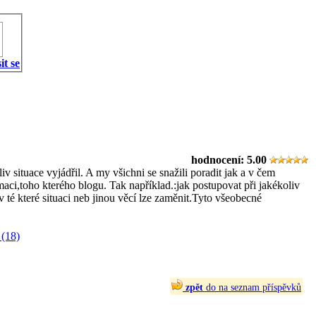
it se
hodnocení:
5.00
 situace vyjádřil. A my všichni se snažili poradit jak a v čem
maci,toho kterého blogu. Tak například.:jak postupovat při jakékoliv
 té které situaci neb jinou věcí lze zaměnit.Tyto všeobecné
(18)
zpět
do na seznam příspěvků