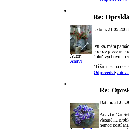
Re: Oprskl
Datum: 21.05.2008
Ivulka, mám patnác
protože přece nebu
Autor:
úplně výchovou a 
Anavi
"Těším" se na dospí
Odpovědět
•
Citova
Re: Oprs
Datum: 21.05.2
Anavi můžu říct,
vlastně na prob
nemoc kostí.Ma 