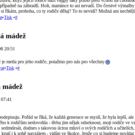
lízeli, když jejich rodiče hází vajgly taky přimo před vchod na chodník
 případně na zábradlí. Holt, mamince to asi nevadí. Do čerstvé výmalby
 si říkám, proboha, co ty rodiče dělaj? To to nevidí? Možná ani nechtějí.
at
•
Tisk
•
#
lá mádež
08 20:51
je metla pro jeho rodiče, potažmo pro nás pro všechny
vat
•
Tisk
•
#
á mádež
 07:41
podepisuju. Pořád se říká, že každá generace se myslí, že byla lepší, al
ého k rodičům nedovolila - třeba jim nějak odseknout, moji rodiče ve v
sedmdesát, dodnes s takovou úctou mluví o svých rodičích a učitelích, a
 krutí i k sobě navzájem - vidím ve školce. Jenže co si budeme povídat