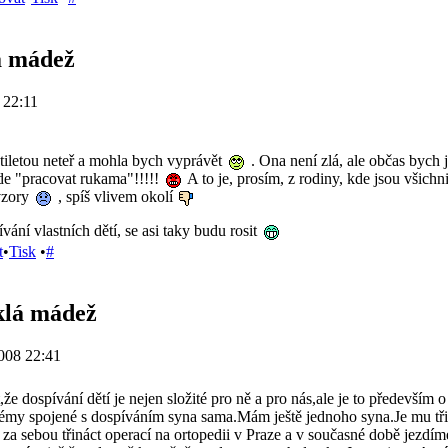
á mádež
 22:11
tiletou neteř a mohla bych vyprávět
. Ona není zlá, ale občas bych 
de "pracovat rukama"!!!!!
A to je, prosím, z rodiny, kde jsou všich
vzory
, spíš vlivem okolí
vání vlastních dětí, se asi taky budu rosit
t
•
Tisk
•
#
klá mádež
008 22:41
že dospívání dětí je nejen složité pro ně a pro nás,ale je to především
lémy spojené s dospíváním syna sama.Mám ještě jednoho syna.Je mu tř
za sebou třináct operací na ortopedii v Praze a v současné době jezdím