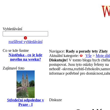
Vyhledávání
rozšířené vyhledávání
Co se kde šustne
Navigace:
Rady a porady tety Zlaty
Nástěnka - co je kde
Aktuální kategorie:
Vše
>
Moje dít
nového na weeku?
Diskutujte!
V tomto blogu bych chtěla, 
postupovat. Jsou tyto otázky řešeny na 
Zajímavé foto
nehodě -skvrna,rozbití-čehokoliv,samos
informace potřebné pro domácnost,zahr
Diskuze
Středeční odpoledne v
Praze - I