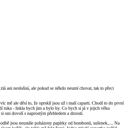
lá ani neslušná, ale pokud se někdo neumí chovat, tak to přeci
íc mě ale děsí to, že oprsklí jsou už i malí caparti. Chodí to do první
í ruka - liskla bych jim a bylo by. Co bych si já v jejich věku
 si oni dovolí s naprostým přehledem a drzostí.
hodbě jsou neustále poházeny papírky od bombonů, sušenek,.... Na