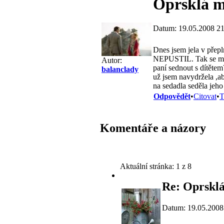
Oprsklá 
Datum: 19.05.2008 21
Dnes jsem jela v př
NEPUSTIL. Tak se mu h
Autor:
paní sednout s dítětem
balanclady
už jsem navydržela ,ab
na sedadla seděla jeh
Odpovědět
•
Citovat
•
T
Komentáře a názory
Aktuální stránka:
1 z 8
Re: Oprskl
Datum: 19.05.2008