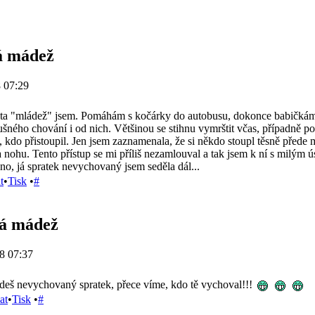
á mádež
 07:29
íš ta "mládež" jsem. Pomáhám s kočárky do autobusu, dokonce babičkám 
lušného chování i od nich. Většinou se stihnu vymrštit včas, případně p
a, kdo přistoupil. Jen jsem zaznamenala, že si někdo stoupl těsně před
nohu. Tento přístup se mi příliš nezamlouval a tak jsem k ní s milým ú
no, já spratek nevychovaný jsem seděla dál...
t
•
Tisk
•
#
lá mádež
8 07:37
udeš nevychovaný spratek, přece víme, kdo tě vychoval!!!
at
•
Tisk
•
#