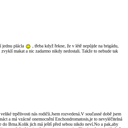
jí jednu plácla
, třeba když řekne, že v létě nepůjde na brigádu,
ni zvyklí makat a nic zadarmo nikdy nedostali. Takže to nebude tak
 o veliké trpělivosti nás rodičů.Jsem rozvedená.V současné době jsem
ináct a má vzácné onemocnění Enchondromatosis,je to nevyléčitelná
e do Brna.Kolik jich má ještš před sebou nikdo neví.No a pak,aby