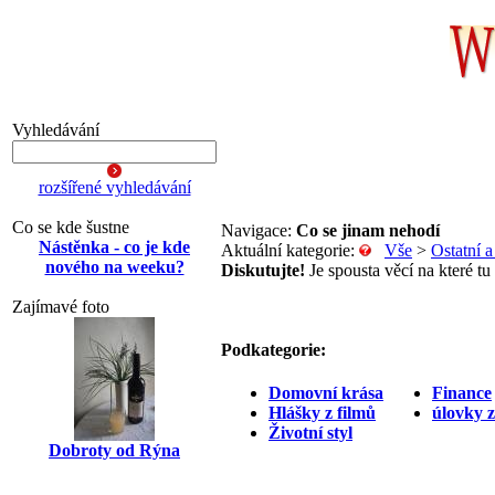
Vyhledávání
rozšířené vyhledávání
Co se kde šustne
Navigace:
Co se jinam nehodí
Nástěnka - co je kde
Aktuální kategorie:
Vše
>
Ostatní 
nového na weeku?
Diskutujte!
Je spousta věcí na které tu
Zajímavé foto
Podkategorie:
Domovní krása
Finance
Hlášky z filmů
úlovky 
Životní styl
Dobroty od Rýna