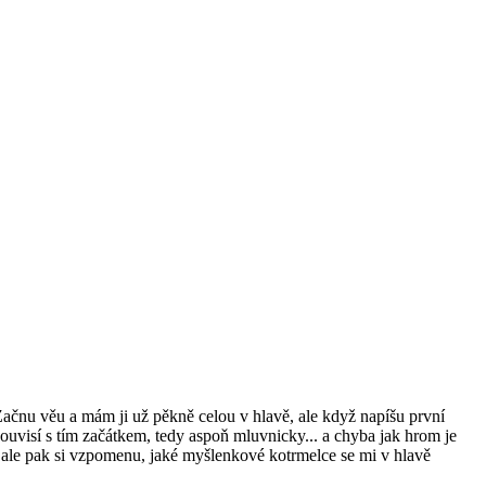
Začnu věu a mám ji už pěkně celou v hlavě, ale když napíšu první
souvisí s tím začátkem, tedy aspoň mluvnicky... a chyba jak hrom je
t, ale pak si vzpomenu, jaké myšlenkové kotrmelce se mi v hlavě