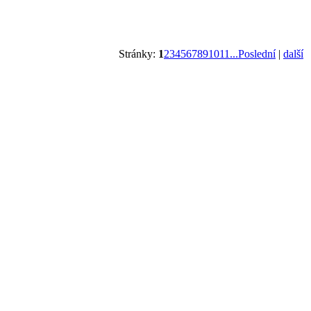
Stránky:
1
2
3
4
5
6
7
8
9
10
11
...Poslední
|
další