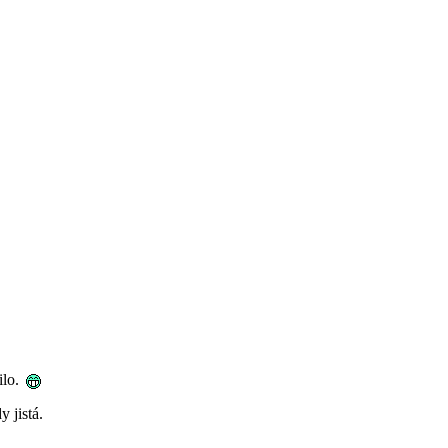
ilo.
 jistá.