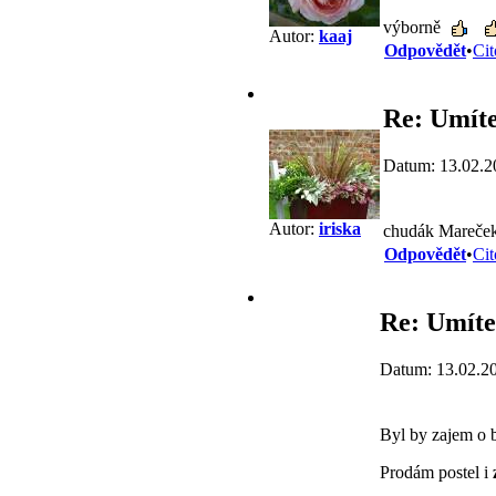
výborně
Autor:
kaaj
Odpovědět
•
Cit
Re: Umíte
Datum: 13.02.2
Autor:
iriska
chudák Mareče
Odpovědět
•
Cit
Re: Umíte
Datum: 13.02.2
Byl by zajem o 
Prodám postel i