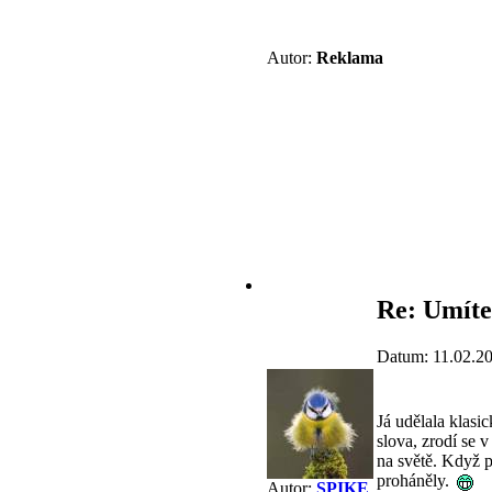
Autor:
Reklama
Re: Umíte
Datum: 11.02.2
Já udělala klasi
slova, zrodí se 
na světě. Když p
proháněly.
Autor:
SPIKE