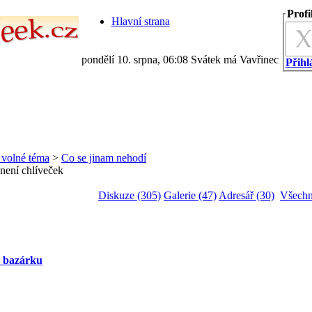
Profi
Hlavní strana
pondělí 10. srpna, 06:08 Svátek má Vavřinec
Přihlá
a volné téma
>
Co se jinam nehodí
 není chlíveček
Diskuze (305)
Galerie (47)
Adresář (30)
Všechn
z bazárku