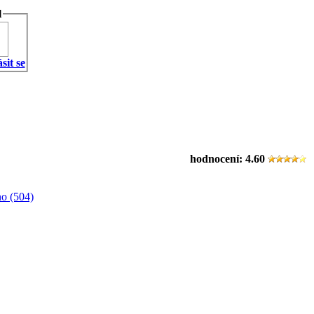
l
sit se
hodnocení:
4.60
o (504)