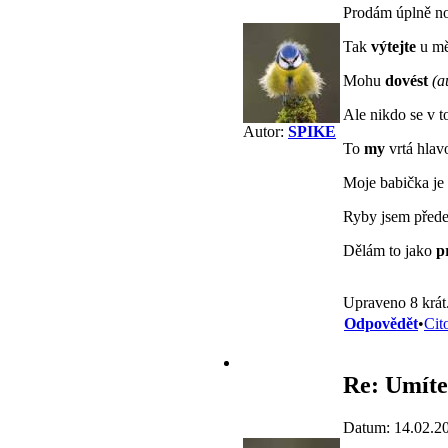
Prodám úplně n
Tak
výtejte
u m
Mohu
dovést
(a
Ale nikdo se v 
Autor:
SPIKE
To
my
vrtá hlav
Moje babička je
Ryby jsem přede
Dělám to jako
pr
Upraveno 8 krát
Odpovědět
•
Cit
Re: Umíte
Datum: 14.02.2