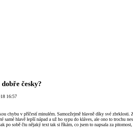
 dobře česky?
018 16:57
ckou chybu v příčestí minulém. Samozžejmě hlavně díky své zbrklosti. 
v té samé hlavě lepší nápad a už ho sypu do kláves, ale ono to trochu ne
ak po sobě čtu nějaký text tak si říkám, co jsem to napsala za pitomos