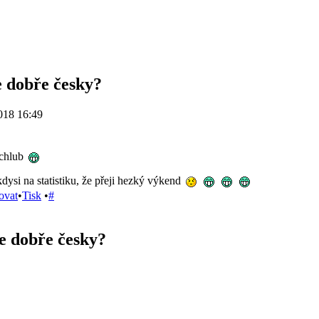
 dobře česky?
018 16:49
ochlub
kdysi na statistiku, že přeji hezký výkend
ovat
•
Tisk
•
#
e dobře česky?