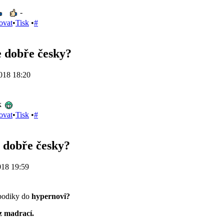
-
ovat
•
Tisk
•
#
 dobře česky?
018 18:20
k
ovat
•
Tisk
•
#
 dobře česky?
018 19:59
bodiky do
hypernovi?
z madrací.