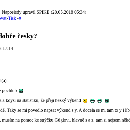
. Naposledy upravil SPIKE (28.05.2018 05:34)
ovat
•
Tisk
•
#
dobře česky?
8 17:14
(a):
e pochlub
ala kdysi na statistiku, že přeji hezký výkend
dě. Taky se mi povedlo napsat výkend s y. A docela se mi tam to y i líb
 musím na pomoc ke strýčku Gůglovi, hlavně s a z, tam si nejsem někdy