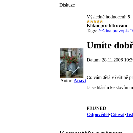
Diskuze
Výsledné hodnocení:
5
Klikni pro filtrování
Tagy:
čeština
pravopis
"
Umíte dobř
Datum: 28.11.2006 10:3
Co vám dělá v češtině p
Autor:
Anavi
Já se hlásím ke slovům m
PRUNED
Odpovědět
•
Citovat
•
Tis