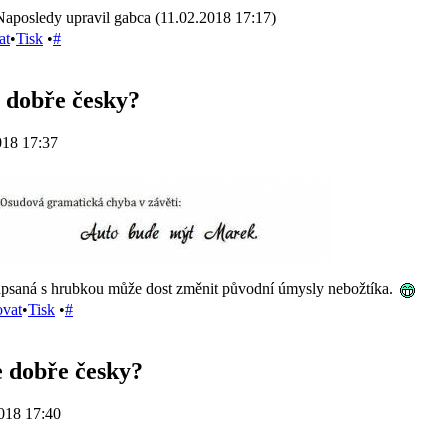
Naposledy upravil gabca (11.02.2018 17:17)
at
•
Tisk
•
#
 dobře česky?
018 17:37
psaná s hrubkou může dost změnit původní úmysly nebožtíka.
ovat
•
Tisk
•
#
 dobře česky?
018 17:40