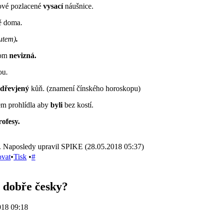
ové pozlacené
vysací
náušnice.
ě doma.
utem)
.
tom
nevizná.
ou.
dřevjený
kůň. (znamení čínského horoskopu)
m prohlídla aby
byli
bez kostí.
ofesy.
. Naposledy upravil SPIKE (28.05.2018 05:37)
ovat
•
Tisk
•
#
 dobře česky?
018 09:18