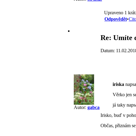
Upraveno 1 krát
Odpovědět
•
Cit
Re: Umíte 
Datum: 11.02.201
iriska
napsal
Věrko jen s
já taky naps
Autor:
gabca
Irisko, buď v poho
Občas, přiznám se,