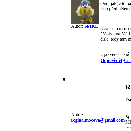
Ono, jak je to n
jsou předmětem.
Autor:
SPIKE
(Asi jsem moc nep
"Motýli na Máji
čísla, tedy tam 
Upraveno 1 krát
Odpovědět
•
Cit
R
Da
Autor:
Sp
regina.mocova@gmail.com
Máj
jso