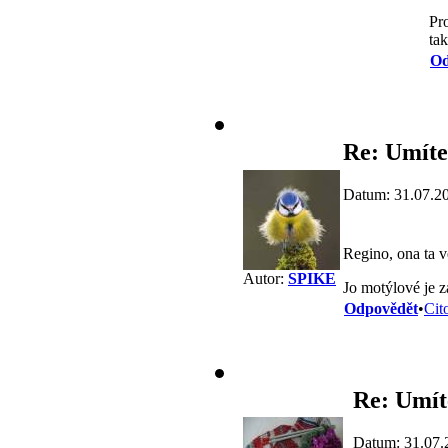
Pro
tak
Od
Re: Umíte
Datum: 31.07.2
Regino, ona ta vě
Autor:
SPIKE
Jo motýlové je z
Odpovědět
•
Cit
Re: Umít
Datum: 31.07.