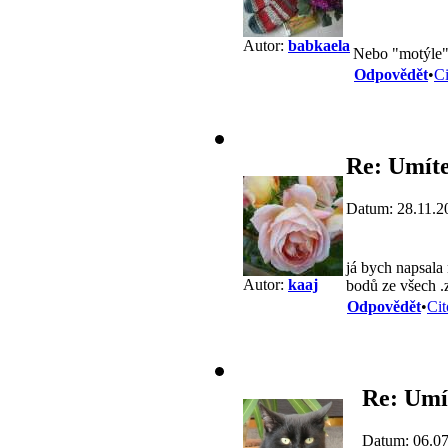
Autor:
babkaela
Nebo "motýle
Odpovědět
•
Ci
Re: Umíte
Datum: 28.11.2
já bych napsala 
Autor:
kaaj
bodů ze všech .z
Odpovědět
•
Cit
Re: Umí
Datum: 06.07