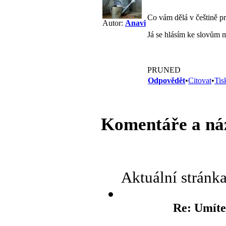
Co vám dělá v češtině p
Autor:
Anavi
Já se hlásím ke slovům m
PRUNED
Odpovědět
•
Citovat
•
Tis
Komentáře a ná
Aktuální stránk
Re: Umíte