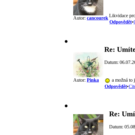
Likvidace pr
Autor:
cancourek
Odpovědět
•
Re: Umíte
Datum: 06.07.2
a možná to j
Autor:
Pinka
Odpovědět
•
Cit
Re: Umí
Datum: 05.08