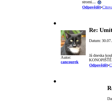
stromi....
Odpovědět
•
Citov
Re: Umít
Datum: 30.07
Já dneska kouk
Autor:
KONOPIŠŤ
cancourek
Odpovědět
•
C
R
Da