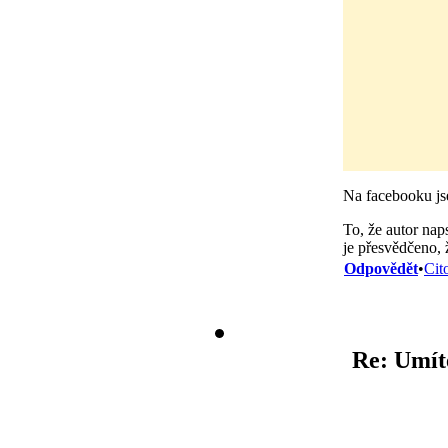
Na facebooku jse
To, že autor nap
je přesvědčeno, ž
Odpovědět
•
Cit
Re: Umít