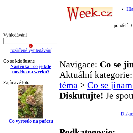
Hla
pondělí 1
Vyhledávání
rozšířené vyhledávání
Co se kde šustne
Navigace:
Co se j
Nástěnka - co je kde
nového na weeku?
Aktuální kategorie
Zajímavé foto
téma
>
Co se jinam
Diskutujte!
Je spou
Disku
Co vyrostlo na pařezu
Podkategorie: