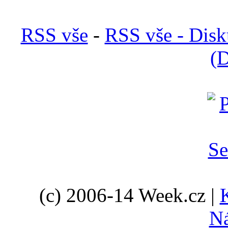
RSS vše
-
RSS vše - Disk
(D
(c) 2006-14 Week.cz |
N