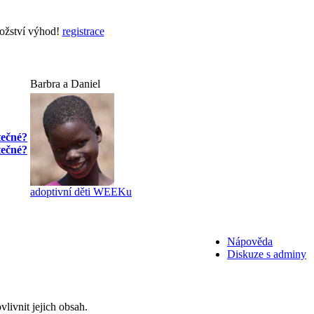
nožství výhod!
registrace
Barbra a Daniel
tečné?
tečné?
adoptivní děti WEEKu
Nápověda
Diskuze s adminy
livnit jejich obsah.