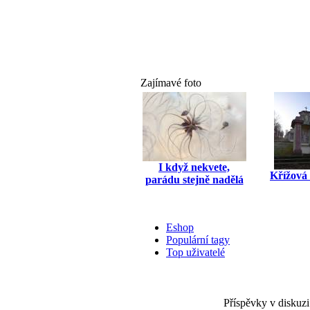
Zajímavé foto
I když nekvete,
Křížová 
parádu stejně nadělá
Eshop
Populární tagy
Top uživatelé
Příspěvky v diskuzi