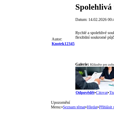
Spolehlivá
Datum: 14.02.2026 00:44
Rychlé a spolehlivé sou
flexibilní soukromé pů
Autor:
Knotek12345
Galerie:
Klikněte pro zob
Odpovědět
•
Citovat
•
Ti
Upozornění
Menu:
•
Seznam témat
•
Hledat
•
Přihlásit 