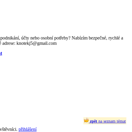
a podnikání, účty nebo osobní potřeby? Nabízím bezpečné, rychlé a
vé adrese: knotekj5@gmail.com
t
zpět
na seznam témat
vštěvníci.
přihlášení