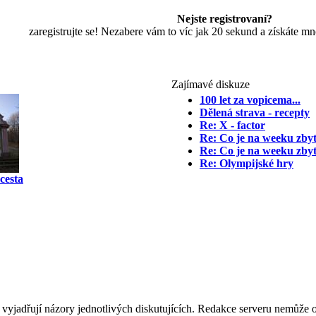
Nejste registrovaní?
zaregistrujte se! Nezabere vám to víc jak 20 sekund a získáte m
Zajímavé diskuze
100 let za vopicema...
Dělená strava - recepty
Re: X - factor
Re: Co je na weeku zby
Re: Co je na weeku zby
Re: Olympijské hry
cesta
 vyjadřují názory jednotlivých diskutujících. Redakce serveru nemůže ov