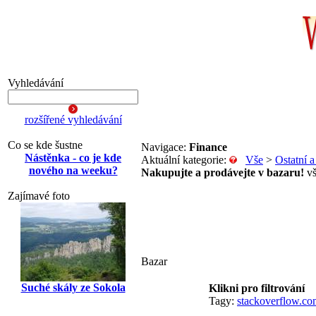
Vyhledávání
rozšířené vyhledávání
Co se kde šustne
Navigace:
Finance
Nástěnka - co je kde
Aktuální kategorie:
Vše
>
Ostatní 
nového na weeku?
Nakupujte a prodávejte v bazaru!
vš
Zajímavé foto
Bazar
Suché skály ze Sokola
Klikni pro filtrování
Tagy:
stackoverflow.co