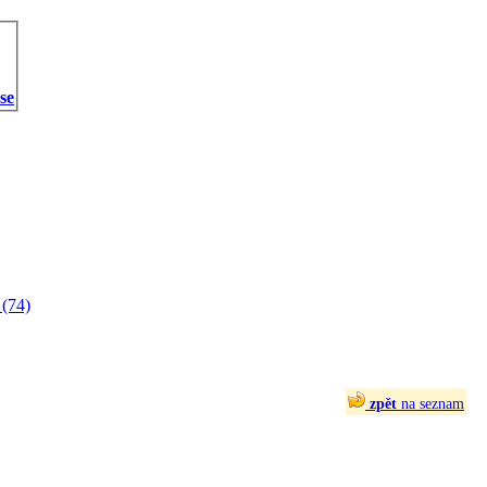
 se
(74)
zpět
na seznam