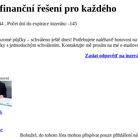
 finanční řešení pro každého
 , Počet dní do expirace inzerátu: -145
kromé půjčky – schváleno ještě dnes! Potřebujete naléhavě hotovost n
jčky s jednoduchým schválením. Kontaktujte mě prosím na mé e-mailo
Zaslat odpověď na inzerá
razení
sk
se
Bohužel, do tohoto fóra mohou přispívat pouze přihlášení ná