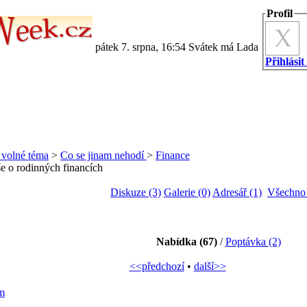
Profil
pátek 7. srpna, 16:54 Svátek má Lada
Přihlásit
a volné téma
>
Co se jinam nehodí
>
Finance
e o rodinných financích
Diskuze (3)
Galerie (0)
Adresář (1)
Všechno 
Nabídka (67)
/
Poptávka (2)
<<předchozí
•
další>>
m