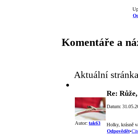
Up
Od
Komentáře a ná
Aktuální stránk
Re: Růže,
Datum: 31.05.2
Autor:
tak63
Holky, krásně v
Odpovědět
•
Cit