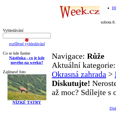
Hl
sobota 8
Vyhledávání
rozšířené vyhledávání
Co se kde šustne
Navigace:
Růže
Nástěnka - co je kde
nového na weeku?
Aktuální kategorie
Zajímavé foto
Okrasná zahrada
>
Diskutujte!
Neroste
až moc? Sdílejte s o
NÍZKÉ TATRY
Dis