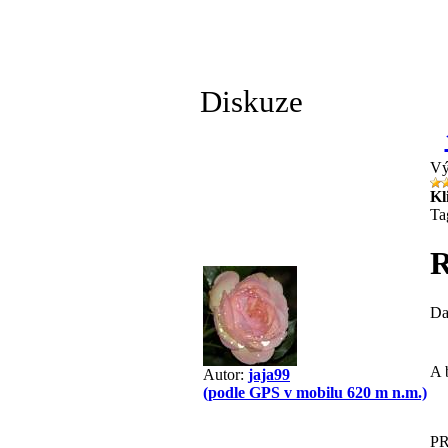
Diskuze
Vý
Kl
Ta
R
Da
A 
Autor:
jaja99
(podle GPS v mobilu 620 m n.m.)
P