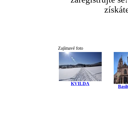
získát
Zajímavé foto
KVILDA
Basil