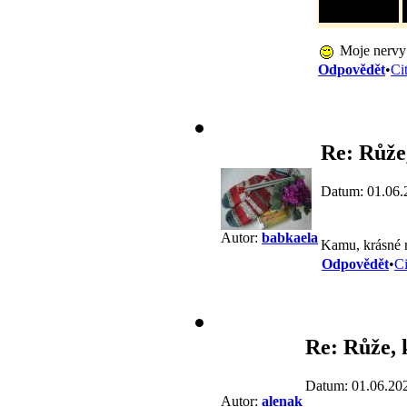
Moje nerv
Odpovědět
•
Ci
Re: Růže
Datum: 01.06.
Autor:
babkaela
Kamu, krásné 
Odpovědět
•
Ci
Re: Růže, 
Datum: 01.06.20
Autor:
alenak