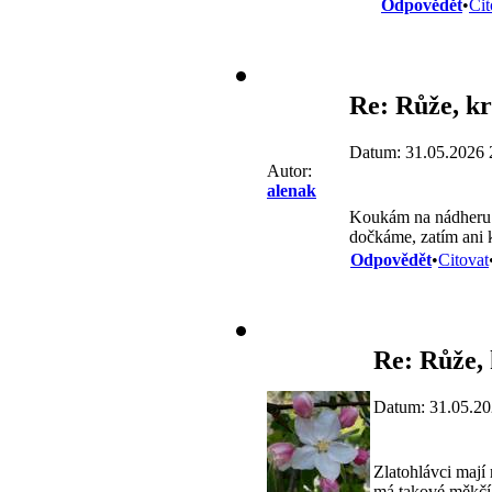
Odpovědět
•
Cit
Re: Růže, k
Datum: 31.05.2026 
Autor:
alenak
Koukám na nádheru kv
dočkáme, zatím ani 
Odpovědět
•
Citovat
Re: Růže,
Datum: 31.05.20
Zlatohlávci mají 
má takové měkčí 