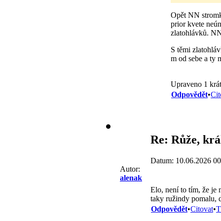
Opět NN stromko
prior kvete neú
zlatohlávků. N
S těmi zlatohláv
m od sebe a ty
Upraveno 1 krát
Odpovědět
•
Cit
Re: Růže, kr
Datum: 10.06.2026 00
Autor:
alenak
Elo, není to tím, že je
taky ružindy pomalu, d
Odpovědět
•
Citovat
•
T