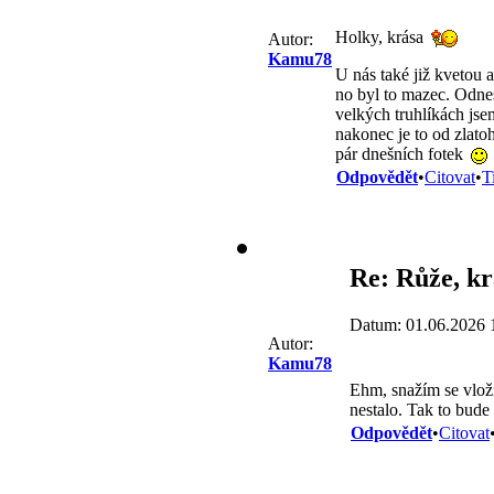
Holky, krása
Autor:
Kamu78
U nás také již kvetou a
no byl to mazec. Odnes
velkých truhlíkách jsem
nakonec je to od zlato
pár dnešních fotek
Odpovědět
•
Citovat
•
T
Re: Růže, k
Datum: 01.06.2026 
Autor:
Kamu78
Ehm, snažím se vloži
nestalo. Tak to bude
Odpovědět
•
Citovat