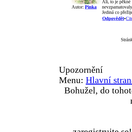
Ali, to je pěkn
nevzpamatovaly 
Autor:
Pinka
Jediná co přežij
Odpovědět
•
Cit
Strán
Upozornění
Menu:
Hlavní stran
Bohužel, do tohot
zaregistrujte s