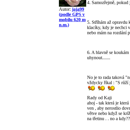
4. Samozřejmě, pokud j
Autor:
jaja99
(podle GPS v
mobilu 620 m
5. Stříhám až opravdu k
n.m.)
klacíky, kdy je nechci 
nebo mám na rozdání pr
6. A hlavně se koukám 
uhynout.......
No je to rada taková "
vždycky říkal : "S růží 
Rady od Kaji
ahoj - tak která je kter
ven , aby nerostlio dovn
větve nebo když se kríž
na třetinu . . no a kdy??