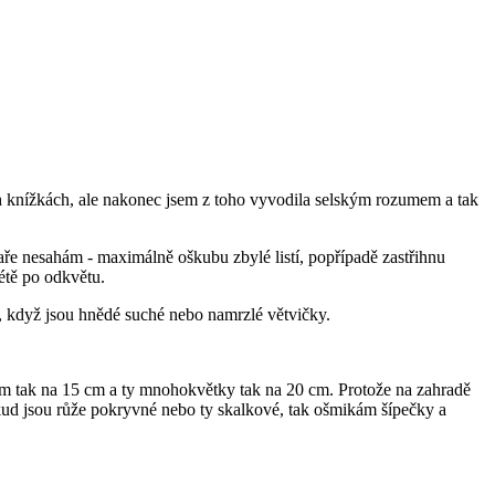
ých knížkách, ale nakonec jsem z toho vyvodila selským rozumem a tak
jaře nesahám - maximálně oškubu zbylé listí, popřípadě zastřihnu
létě po odkvětu.
am, když jsou hnědé suché nebo namrzlé větvičky.
kám tak na 15 cm a ty mnohokvětky tak na 20 cm. Protože na zahradě
kud jsou růže pokryvné nebo ty skalkové, tak ošmikám šípečky a