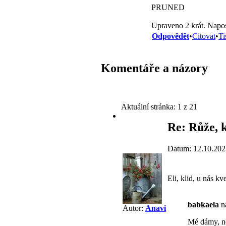
PRUNED
Upraveno 2 krát. Napos
Odpovědět
•
Citovat
•
Ti
Komentáře a názory
Aktuální stránka:
1 z 21
Re: Růže, 
Datum: 12.10.202
Eli, klid, u nás kv
babkaela
na
Autor:
Anavi
Mé dámy, n