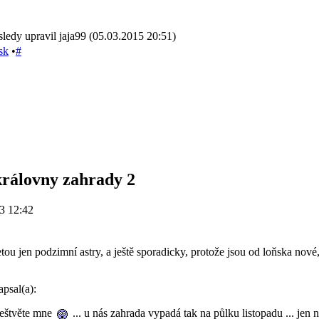
ledy upravil jaja99 (05.03.2015 20:51)
sk
•
#
královny zahrady 2
3 12:42
etou jen podzimní astry, a ještě sporadicky, protože jsou od loňska nové,
psal(a):
eštvěte mne
... u nás zahrada vypadá tak na půlku listopadu ... jen 