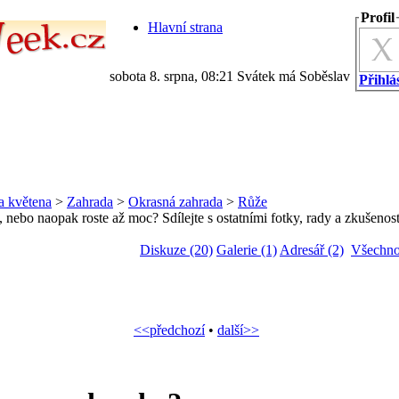
Profil
Hlavní strana
sobota 8. srpna, 08:21 Svátek má Soběslav
Přihlás
a květena
>
Zahrada
>
Okrasná zahrada
>
Růže
 nebo naopak roste až moc? Sdílejte s ostatními fotky, rady a zkušenost
Diskuze (20)
Galerie (1)
Adresář (2)
Všechno
<<předchozí
•
další>>