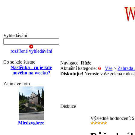
Vyhledávání
rozšířené vyhledávání
Co se kde šustne
Navigace:
Růže
Nástěnka - co je kde
Aktuální kategorie:
Vše
>
Zahrada 
nového na weeku?
Diskutujte!
Neroste vaše zelená radost,
Zajímavé foto
Diskuze
Výsledné hodnocení:
5
Miedzygórze