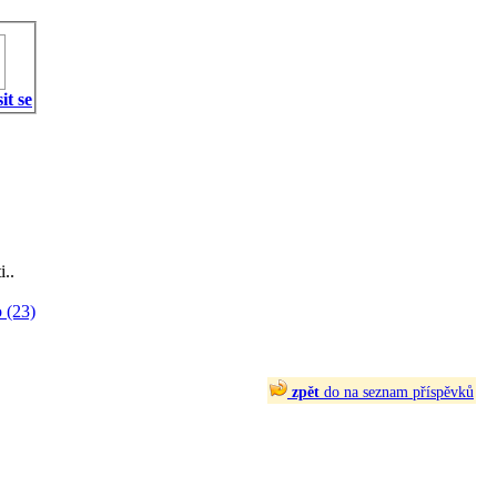
it se
i..
 (23)
zpět
do na seznam příspěvků