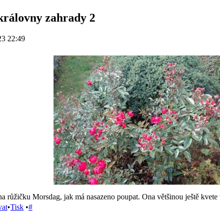
královny zahrady 2
23 22:49
na růžičku Morsdag, jak má nasazeno poupat. Ona většinou ještě kvete v
vat
•
Tisk
•
#