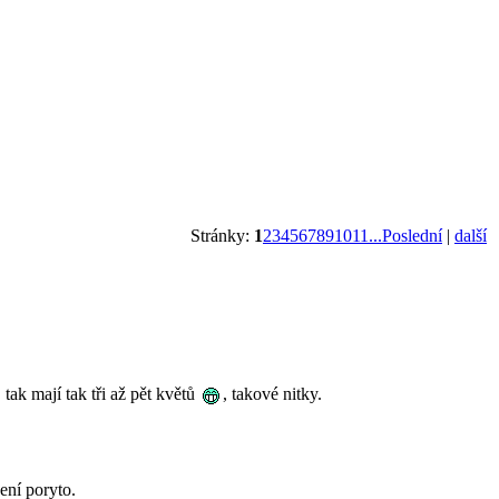
Stránky:
1
2
3
4
5
6
7
8
9
10
11
...Poslední
|
další
 tak mají tak tři až pět květů
, takové nitky.
není poryto.