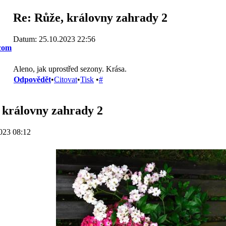
Re: Růže, královny zahrady 2
Datum: 25.10.2023 22:56
com
Aleno, jak uprostřed sezony. Krása.
Odpovědět
•
Citovat
•
Tisk
•
#
 královny zahrady 2
023 08:12