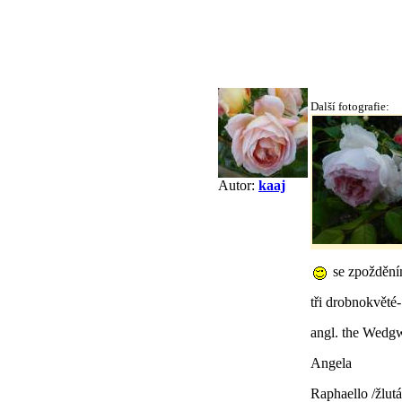
Další fotografie:
Autor:
kaaj
se zpožděním
tři drobnokvěté-
angl. the Wedg
Angela
Raphaello /žlutá