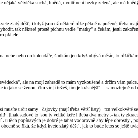
e nějaká větvička suchá, hnědá, uvnitř není hezky zelená, ale má hněd
vete zlatý déšť, i když jsou už některé růže pěkně napučené, třeba mají 
vyhodit, tak některé prostě píchnu vedle "matky" a čekám, jestli zakoř
o přátele.
na nebe nebo do kalendáře, šmikám jen když ubývá měsíc, to růžičká
nevědecká", ale na mojí zahradě to mám vyzkoušené a držím vám palce. 
je to jako se ženou, čím víc jí řežeš, tím je krásnější".... samozřejmě od
á si musíte určit samy - čajovky (mají třeba větší listy) - tzn velkokvěté 
itř . jinak sadové to jsou ty veliké keře i třeba dva metry .- tak ty zkr
í . u těch popínavých je dobré je tahat vodorovně aby lépe obrostly , pol
 obecně se říká, že když kvete zlatý déšť . jak to bude letos se ještě uvidí