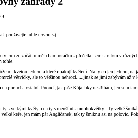
ovny zahrady 2
29
tak používejte tuhle novou :-)
jsem v tom ze začátku měla bamboračku - přečetla jsem si o tom v různ
 tohle.
ůže mi kvetou jednou a které opakují květení. Na ty co jen jednou, na 
rzlé větvičky, ale to většinou nehrozí......jinak se jimi zabývám až v 
ím na pnoucí a ostatní. Pnoucí, jak píše Kája taky nestřihám, jen sem t
 na ty s velkými květy a na ty s menšími - mnohokvětky . Ty velké šmi
 velké keře, jen mám pár Angličanek, tak ty šmiknu asi na polovic. Po