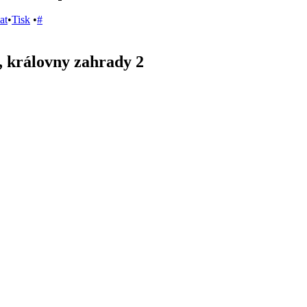
at
•
Tisk
•
#
, královny zahrady 2