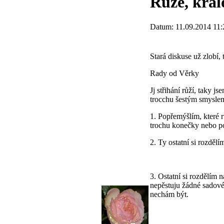
Růže, král
Datum: 11.09.2014 11:
Stará diskuse už zlobí, 
Rady od Věrky
Jj střihání růží, taky 
trocchu šestým smyslem
1. Popřemýšlím, které r
trochu konečky nebo pom
2. Ty ostatní si rozděl
3. Ostatní si rozdělím
nepěstuju žádné sadové
nechám být.