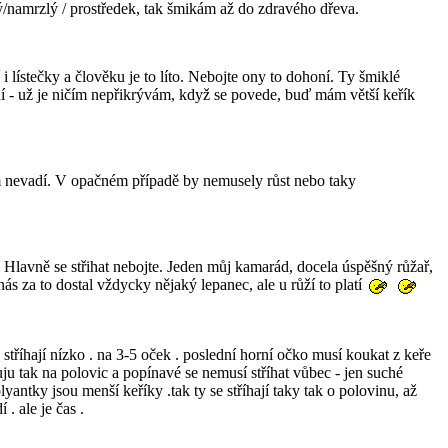
ý/namrzlý / prostředek, tak šmikám až do zdravého dřeva.
i lístečky a člověku je to líto. Nebojte ony to dohoní. Ty šmiklé
ení - už je ničím nepřikrývám, když se povede, buď mám větší keřík
m nevadí. V opačném případě by nemusely růst nebo taky
Hlavně se střihat nebojte. Jeden můj kamarád, docela úspěšný růžař,
 nás za to dostal vždycky nějaký lepanec, ale u růží to platí
se stříhají nízko . na 3-5 oček . poslední horní očko musí koukat z keře
acuju tak na polovic a popínavé se nemusí stříhat vůbec - jen suché
yantky jsou menší keříky .tak ty se stříhají taky tak o polovinu, až
 . ale je čas .