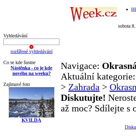
Hl
sobota 8
Vyhledávání
rozšířené vyhledávání
Co se kde šustne
Navigace:
Okrasná
Nástěnka - co je kde
nového na weeku?
Aktuální kategorie
Zajímavé foto
>
Zahrada
>
Okrasn
Diskutujte!
Neroste
až moc? Sdílejte s o
KVILDA
Disku