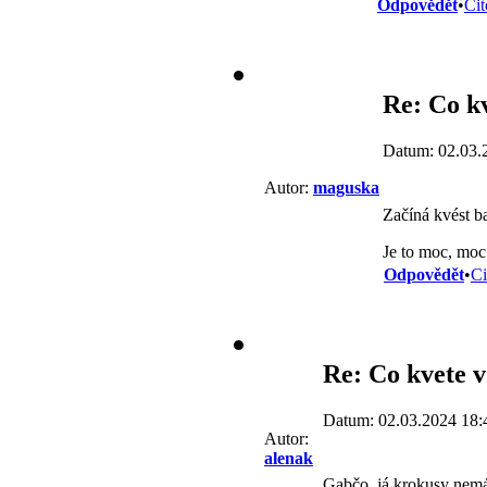
Odpovědět
•
Cit
Re: Co k
Datum: 02.03.
Autor:
maguska
Začíná kvést b
Je to moc, moc
Odpovědět
•
Ci
Re: Co kvete 
Datum: 02.03.2024 18:
Autor:
alenak
Gabčo, já krokusy nemám