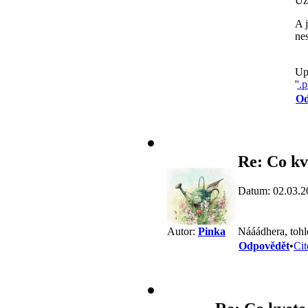
Už
A j
ne
Up
'
'.
Od
Re: Co kv
Datum: 02.03.2
Nááádhera, tohle
Autor:
Pinka
Odpovědět
•
Cit