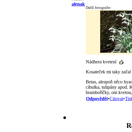
alenak
Další fotografie:
Nádhera kvetení
Kosateček mi taky začal 
Betas, alespoň něco hyaci
cibulka, tulipány apod. 
bramboříčky, oni kvetou, 
Odpovědět
•
Citovat
•
Tis
R