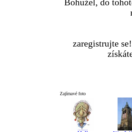
Bohužel, do tohot
zaregistrujte s
získát
Zajímavé foto