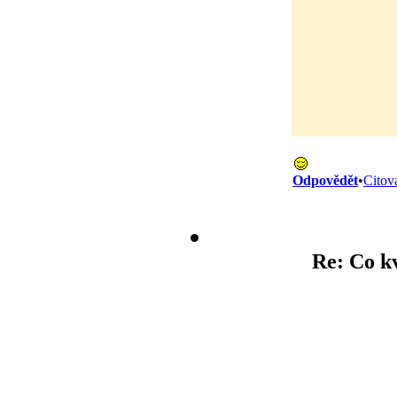
Odpovědět
•
Citov
Re: Co k