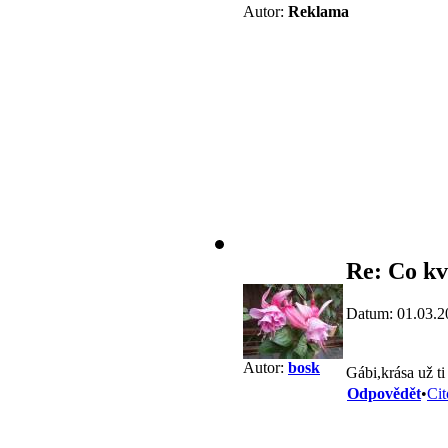
Autor:
Reklama
Re: Co kv
Datum: 01.03.2
Autor:
bosk
Gábi,krása už ti
Odpovědět
•
Cit