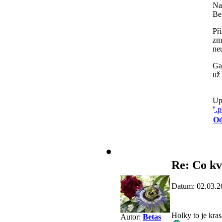
Na
Be
Př
zmr
ne
Ga
už
Up
'
'.
Od
Re: Co kv
Datum: 02.03.2
Holky to je kra
Autor:
Betas