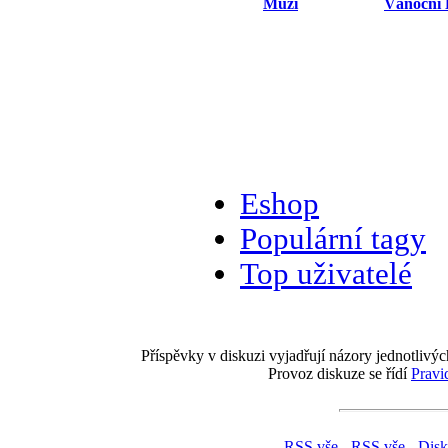
Muži
Vánoční 
Eshop
Populární tagy
Top uživatelé
Příspěvky v diskuzi vyjadřují názory jednotlivýc
Provoz diskuze se řídí
Pravi
RSS vše
-
RSS vše - Dis