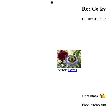
Re: Co kv
Datum: 01.03.2
Autor:
Betas
Gabi krasa
Proc je toho slu