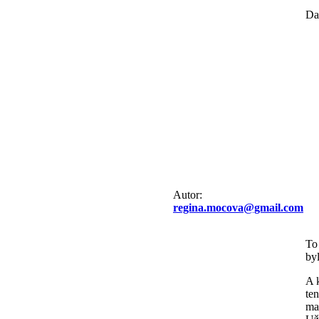
Da
Autor:
regina.mocova@gmail.com
To 
by
A 
te
ma