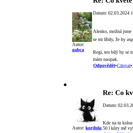
Re: Co kvete
Datum: 02.03.2024 1
Alenko, možná jsme s
se mi líbily, že by a
Autor:
gabca
Regi, ten bílý by se 
mám naopak.
Odpovědět
•
Citovat
•
Re: Co kv
Datum: 02.03.2
Kde na tu krásu
Autor:
kordula
50 l kůry mě vyš