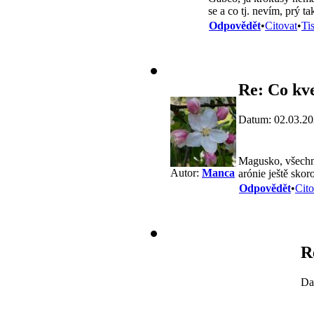
se a co tj. nevím, prý t
Odpovědět
•
Citovat
•
Ti
Re: Co kv
Datum: 02.03.20
Magusko, všechno
Autor:
Manca
arónie ještě skor
Odpovědět
•
Cito
R
Da