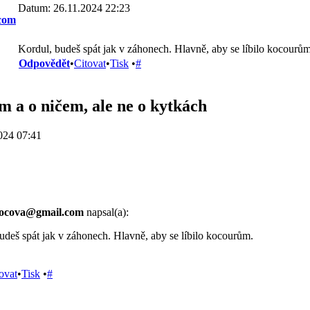
Datum: 26.11.2024 22:23
com
Kordul, budeš spát jak v záhonech. Hlavně, aby se líbilo kocourům
Odpovědět
•
Citovat
•
Tisk
•
#
m a o ničem, ale ne o kytkách
024 07:41
mocova@gmail.com
napsal(a):
udeš spát jak v záhonech. Hlavně, aby se líbilo kocourům.
ovat
•
Tisk
•
#