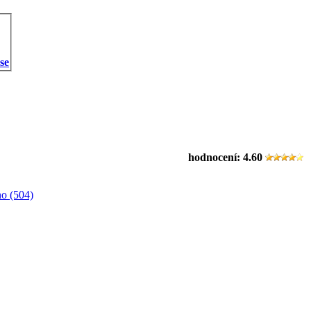
 se
hodnocení:
4.60
o (504)