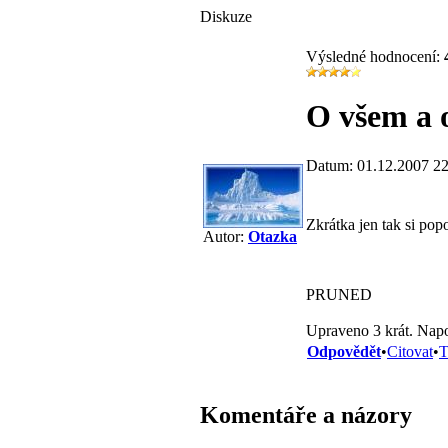
Diskuze
Výsledné hodnocení:
O všem a o
Datum: 01.12.2007 22
Zkrátka jen tak si pop
Autor:
Otazka
PRUNED
Upraveno 3 krát. Napo
Odpovědět
•
Citovat
•
T
Komentáře a názory