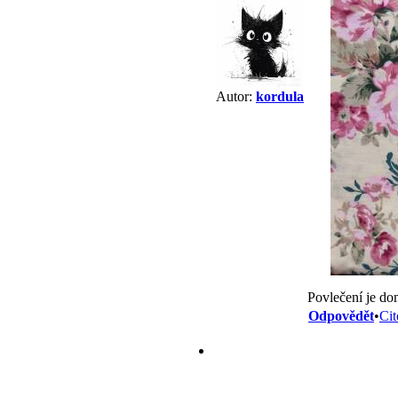
Autor:
kordula
Povlečení je d
Odpovědět
•
Cit