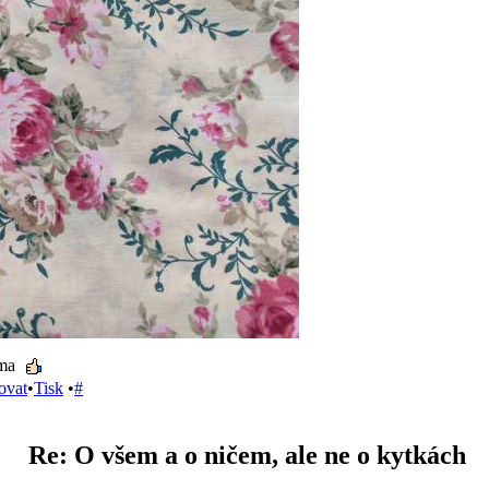
oma
ovat
•
Tisk
•
#
Re: O všem a o ničem, ale ne o kytkách