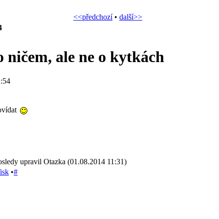
<<předchozí
•
další>>
4
 ničem, ale ne o kytkách
:54
ovídat
sledy upravil Otazka (01.08.2014 11:31)
isk
•
#