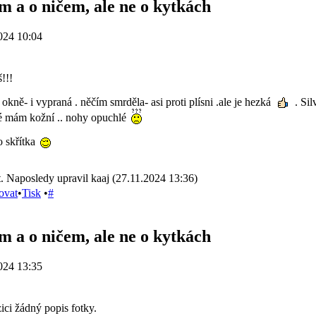
m a o ničem, ale ne o kytkách
024 10:04
!!!
 okně- i vypraná . něčím smrděla- asi proti plísni .ale je hezká
. Sil
té mám kožní .. nohy opuchlé
 skřítka
. Naposledy upravil kaaj (27.11.2024 13:36)
ovat
•
Tisk
•
#
m a o ničem, ale ne o kytkách
024 13:35