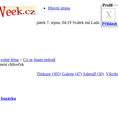
Profil
Hlavní strana
pátek 7. srpna, 04:19 Svátek má Lada
Přihlásit
a volné téma
>
Co se jinam nehodí
 není chlíveček
Diskuze (305)
Galerie (47)
Adresář (30)
Všechn
z bazárku