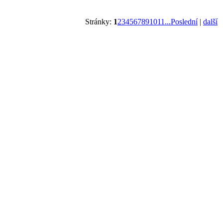
Stránky:
1
2
3
4
5
6
7
8
9
10
11
...Poslední
|
další