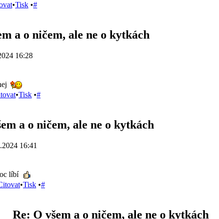
ovat
•
Tisk
•
#
m a o ničem, ale ne o kytkách
2024 16:28
nej
tovat
•
Tisk
•
#
em a o ničem, ale ne o kytkách
.2024 16:41
oc líbí
Citovat
•
Tisk
•
#
Re: O všem a o ničem, ale ne o kytkách