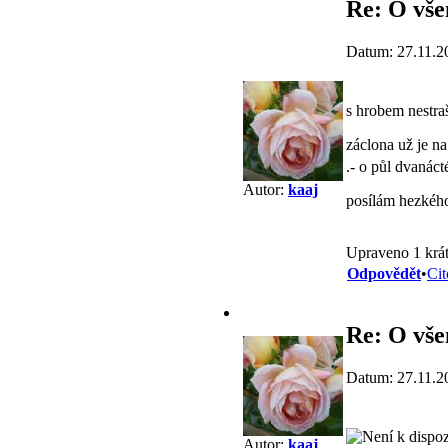
Re: O vše
Datum: 27.11.2
s hrobem nestraš
záclona už je na
.- o půl dvanác
Autor:
kaaj
posílám hezkého
Upraveno 1 krát
Odpovědět
•
Cit
Re: O vše
Datum: 27.11.2
Autor:
kaaj