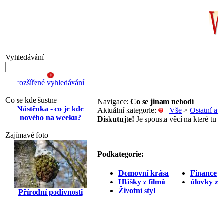
Vyhledávání
rozšířené vyhledávání
Co se kde šustne
Navigace:
Co se jinam nehodí
Nástěnka - co je kde
Aktuální kategorie:
Vše
>
Ostatní 
nového na weeku?
Diskutujte!
Je spousta věcí na které tu
Zajímavé foto
Podkategorie:
Domovní krása
Finance
Hlášky z filmů
úlovky 
Životní styl
Přírodní podivnosti