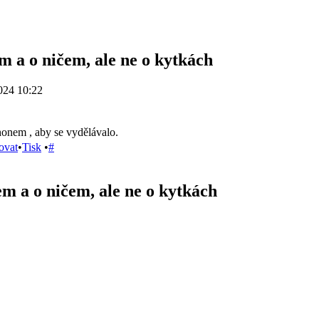
m a o ničem, ale ne o kytkách
024 10:22
onem , aby se vydělávalo.
ovat
•
Tisk
•
#
m a o ničem, ale ne o kytkách