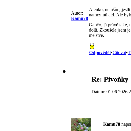
Alenko, netuším, jestli
Autor:
namrznutí atd. Ale bylo 
Kamu78
Gabčo, já právě také, 
dolů. Zkoušela jsem je 
mě štve.
Odpovědět
•
Citovat
•
T
Re: Pivoňky
Datum: 01.06.2026 2
Kamu78
napsa