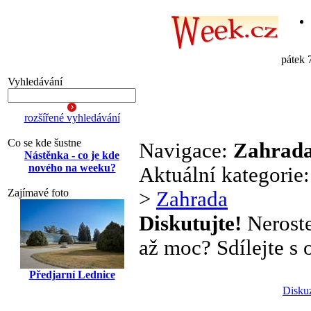
pátek 
Vyhledávání
rozšířené vyhledávání
Co se kde šustne
Navigace:
Zahrad
Nástěnka - co je kde
nového na weeku?
Aktuální kategorie
Zajímavé foto
>
Zahrada
Diskutujte!
Neroste
až moc? Sdílejte s o
Předjarní Lednice
Disku