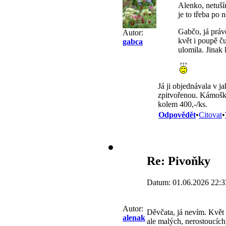
Alenko, netuším
je to třeba po n
Gabčo, já právě
Autor:
květ i poupě ču
gabca
ulomila. Jinak 
Já ji objednávala v j
zpitvořenou. Kámoška 
kolem 400,-/ks.
Odpovědět
•
Citovat
•
Re: Pivoňky
Datum: 01.06.2026 22:3
Autor:
Děvčata, já nevím. Květ 
alenak
ale malých, nerostoucích