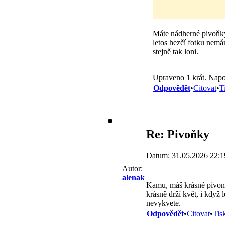
Máte nádherné pivoň
letos hezčí fotku nemá
stejně tak loni.
Upraveno 1 krát. Nap
Odpovědět
•
Citovat
•
T
Re: Pivoňky
Datum: 31.05.2026 22:1
Autor:
alenak
Kamu, máš krásné pivo
krásně drží květ, i když
nevykvete.
Odpovědět
•
Citovat
•
Tis