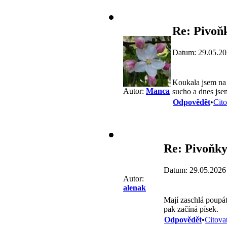
Re: Pivoň
Datum: 29.05.20
Koukala jsem na 
Autor:
Manca
sucho a dnes jsem
Odpovědět
•
Cito
Re: Pivoňk
Datum: 29.05.2026
Autor:
alenak
Mají zaschlá poupát
pak začíná písek.
Odpovědět
•
Citova