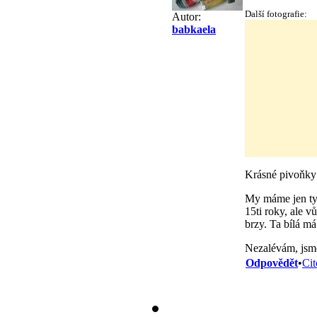
Další fotografie:
Autor:
babkaela
Krásné pivoňky
My máme jen tyhl
15ti roky, ale v
brzy. Ta bílá m
Nezalévám, jsme 
Odpovědět
•
Cit