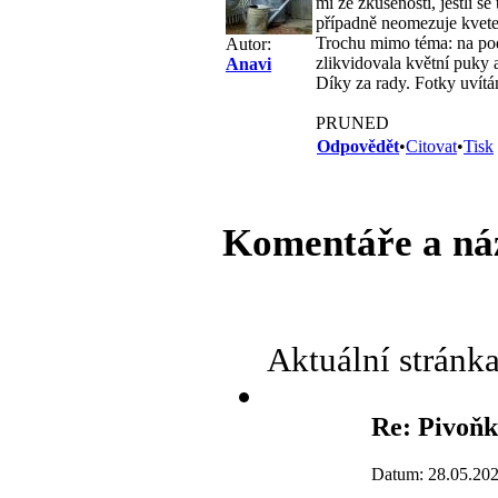
mi ze zkušenosti, jestli s
případně neomezuje kveten
Trochu mimo téma: na podz
Autor:
zlikvidovala květní puky 
Anavi
Díky za rady. Fotky uvít
PRUNED
Odpovědět
•
Citovat
•
Tisk
Komentáře a ná
Aktuální stránk
Re: Pivoň
Datum: 28.05.202