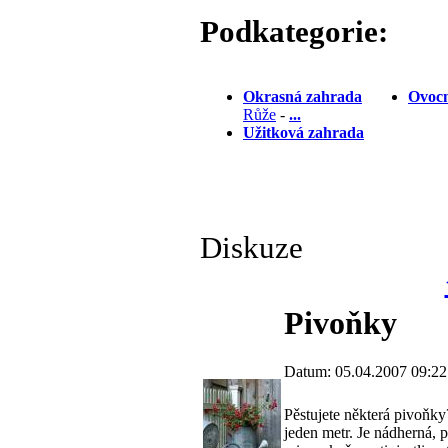
Podkategorie:
Okrasná zahrada
Ovocn
Růže
-
...
Užitková zahrada
Diskuze
Pivoňky
Datum: 05.04.2007 09:22
Pěstujete některá pivoňky
jeden metr. Je nádherná, 