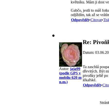
květníku. Mám ji dost ve
Gabčo, jestli to máš fotk
odjíždím, tak až se vrátí
Odpovědět
•
Citovat
•
Tis
Re: Pivoň
Datum: 03.06.20
Ta zaschlá poupat
Autor:
jaja99
dřevitých. Být m
(podle GPS v
pivoňky ještě po 
mobilu 620 m
lékařské.
n.m.)
Odpovědět
•
Cito
Strán