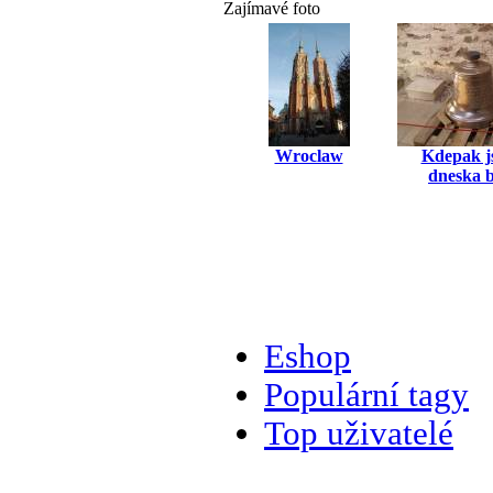
Zajímavé foto
Wroclaw
Kdepak j
dneska b
Eshop
Populární tagy
Top uživatelé