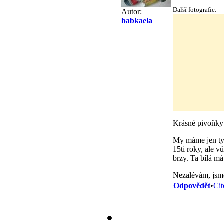
Další fotografie:
Autor:
babkaela
Krásné pivoňky
My máme jen tyhl
15ti roky, ale v
brzy. Ta bílá m
Nezalévám, jsme 
Odpovědět
•
Cit