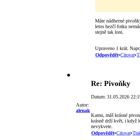
Máte nádherné pivoň
letos hezčí fotku nemá
stejně tak loni.
Upraveno 1 krát. Nap
Odpovědět
•
Citovat
•
T
Re: Pivoňky
Datum: 31.05.2026 22:1
Autor:
alenak
Kamu, máš krásné pivo
krásně drží květ, i když
nevykvete.
Odpovědět
•
Citovat
•
Tis