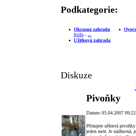
Podkategorie:
Okrasná zahrada
Ovocn
Růže
-
...
Užitková zahrada
Diskuze
Pivoňky
Datum: 05.04.2007 09:22
Pěstujete některá pivoňky
jeden metr. Je nádherná, 