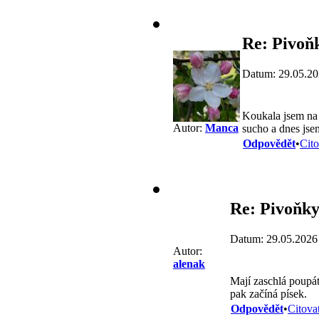
Re: Pivoň
Datum: 29.05.20
Koukala jsem na 
Autor:
Manca
sucho a dnes jsem
Odpovědět
•
Cito
Re: Pivoňk
Datum: 29.05.2026
Autor:
alenak
Mají zaschlá poupát
pak začíná písek.
Odpovědět
•
Citova