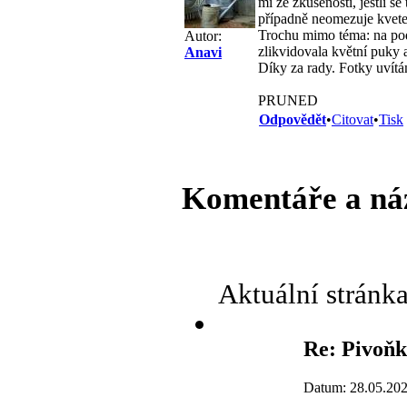
mi ze zkušenosti, jestli s
případně neomezuje kveten
Trochu mimo téma: na podz
Autor:
zlikvidovala květní puky 
Anavi
Díky za rady. Fotky uvít
PRUNED
Odpovědět
•
Citovat
•
Tisk
Komentáře a ná
Aktuální stránk
Re: Pivoň
Datum: 28.05.202