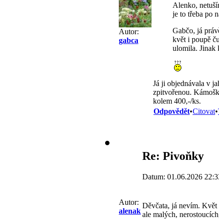
Alenko, netuším
je to třeba po n
Gabčo, já právě
Autor:
květ i poupě ču
gabca
ulomila. Jinak 
Já ji objednávala v j
zpitvořenou. Kámoška 
kolem 400,-/ks.
Odpovědět
•
Citovat
•
Re: Pivoňky
Datum: 01.06.2026 22:3
Autor:
Děvčata, já nevím. Květ 
alenak
ale malých, nerostoucích