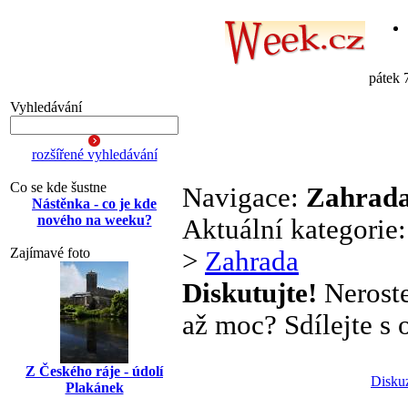
pátek 
Vyhledávání
rozšířené vyhledávání
Co se kde šustne
Navigace:
Zahrad
Nástěnka - co je kde
nového na weeku?
Aktuální kategorie
Zajímavé foto
>
Zahrada
Diskutujte!
Neroste
až moc? Sdílejte s o
Z Českého ráje - údolí
Disku
Plakánek