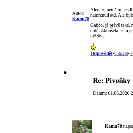
Alenko, netuším, jestli
Autor:
namrznutí atd. Ale bylo 
Kamu78
Gabčo, já právě také, 
dolů. Zkoušela jsem je 
mě štve.
Odpovědět
•
Citovat
•
T
Re: Pivoňky
Datum: 01.06.2026 2
Kamu78
napsa