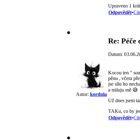
Upraveno 1 krát
Odpovědět
•
Cit
Re: Péče 
Datum: 03.06.2
Kocou ten " sous
pěnu , včera pře
jse sílu ho nec
a miluju mě 😅
Autor:
kordula
Už dnes jsem tam
TAKu, co by jed
Odpovědět
•
Cit