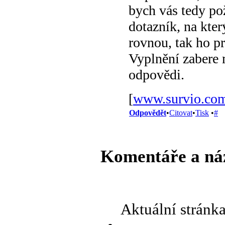
bych vás tedy pož
dotazník, na kter
rovnou, tak ho pr
Vyplnění zabere 
odpovědi.
[
www.survio.co
Odpovědět
•
Citovat
•
Tisk
•
#
Komentáře a ná
Aktuální stránk