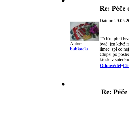
Re: Péče 
Datum: 29.05.2
TAKu, přeji brz
Autor:
bytě, jen když m
babkaela
límec, spí co ne
Chipsi po posle
křesle v suteré
Odpovědět
•
Cit
Re: Péče