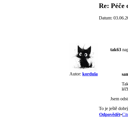
Re: Péče 
Datum: 03.06.2
tak63
nap
Autor:
kordula
sa
Tak
léč
Jsem ods
To je ještě dobr
Odpovědět
•
Cit