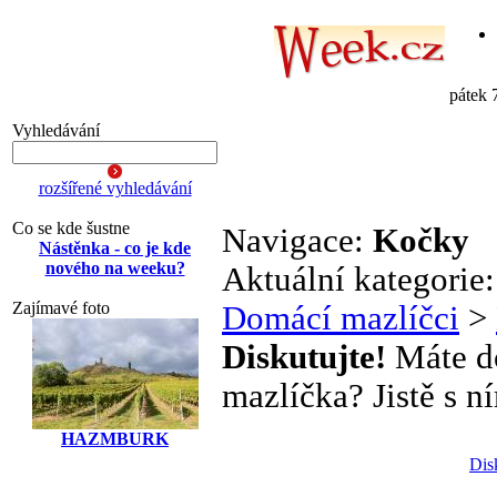
pátek 
Vyhledávání
rozšířené vyhledávání
Co se kde šustne
Navigace:
Kočky
Nástěnka - co je kde
nového na weeku?
Aktuální kategorie
Zajímavé foto
Domácí mazlíčci
>
Diskutujte!
Máte do
mazlíčka? Jistě s ní
HAZMBURK
Dis