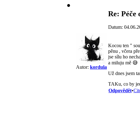
Re: Péče 
Datum: 04.06.2
Kocou ten " sous
pěnu , včera pře
jse sílu ho nec
a miluju mě 😅
Autor:
kordula
Už dnes jsem tam
TAKu, co by jed
Odpovědět
•
Cit