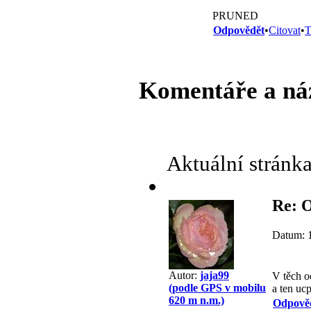
PRUNED
Odpovědět
•
Citovat
•
T
Komentáře a ná
Aktuální stránk
Re: 
Datum: 
Autor:
jaja99
V těch o
(podle GPS v mobilu
a ten uc
620 m n.m.)
Odpově