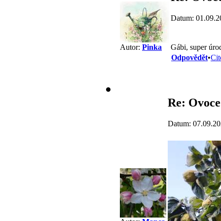
Datum: 01.09.2
Gábi, super úro
Autor:
Pinka
Odpovědět
•
Cit
Re: Ovoce
Datum: 07.09.20