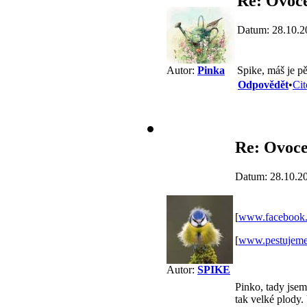
Re: Ovoc
Datum: 28.10.2
Spike, máš je pě
Autor:
Pinka
Odpovědět
•
Cit
Re: Ovoc
Datum: 28.10.2
[
www.facebook
[
www.pestujeme
Autor:
SPIKE
Pinko, tady jsem
tak velké plody.