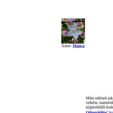
Autor:
Manca
Mám mlýnek jako 
velkém, marmelád
nejplodnější hodn
Odpovědět
•
Cito