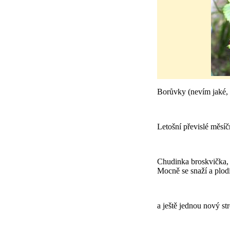
Borůvky (nevím jaké, 
Letošní převislé měsíč
Chudinka broskvička, k
Mocně se snaží a plodí
a ještě jednou nový st