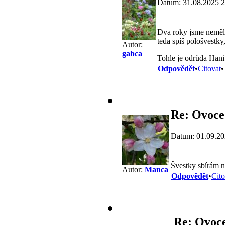
Datum: 31.08.2025 2
Dva roky jsme neměli 
teda spíš pološvestky
Autor:
gabca
Tohle je odrůda Hani
Odpovědět
•
Citovat
•
Re: Ovoce
Datum: 01.09.20
Švestky sbírám na
Autor:
Manca
Odpovědět
•
Cito
Re: Ovoc