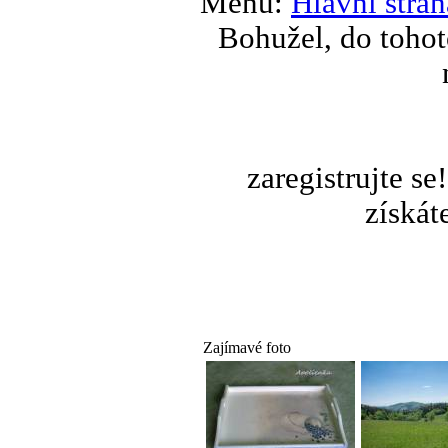
Menu:
Hlavní stran
Bohužel, do tohot
zaregistrujte s
získát
Zajímavé foto