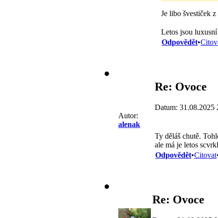
Je libo švestiček 
Letos jsou luxusn
Odpovědět
•
Citov
Re: Ovoce
Datum: 31.08.2025 
Autor:
alenak
Ty děláš chutě. Toh
ale má je letos scvrklé
Odpovědět
•
Citovat
Re: Ovoce