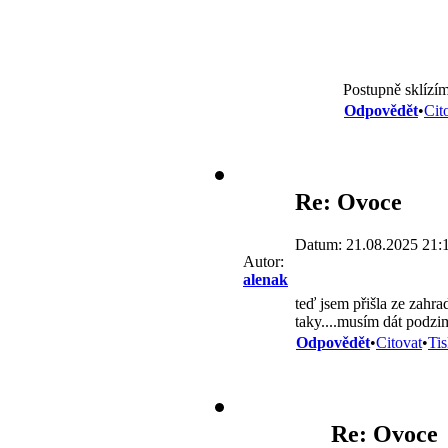
Postupně sklízím
Odpovědět
•
Cit
Re: Ovoce
Datum: 21.08.2025 21:
Autor:
alenak
teď jsem přišla ze zahra
taky....musím dát podzim
Odpovědět
•
Citovat
•
Ti
Re: Ovoce