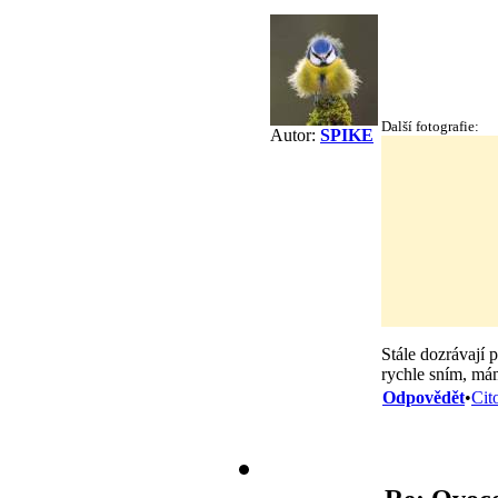
Další fotografie:
Autor:
SPIKE
Stále dozrávají 
rychle sním, má
Odpovědět
•
Cit