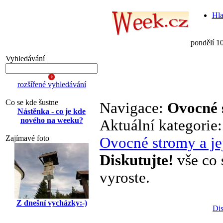
Hla
pondělí 1
Vyhledávání
rozšířené vyhledávání
Co se kde šustne
Navigace:
Ovocné s
Nástěnka - co je kde
nového na weeku?
Aktuální kategorie
Zajímavé foto
Ovocné stromy a je
Diskutujte!
vše co 
vyroste.
Z dnešní vycházky:-)
Dis