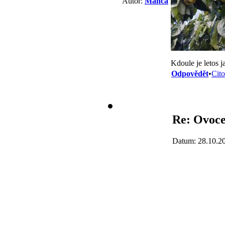
Autor:
Manca
Kdoule je letos j
Odpovědět
•
Cito
Re: Ovoc
Datum: 28.10.2