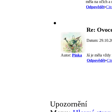
měla na očích a 
Odpovědět
•
Cit
Re: Ovoc
Datum: 29.10.2
Já je měla vždy 
Autor:
Pinka
Odpovědět
•
Cit
Upozornění