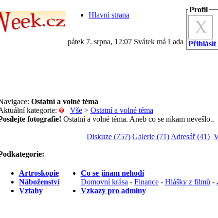
Profil
Hlavní strana
pátek 7. srpna, 12:07 Svátek má Lada
Přihlásit
Navigace:
Ostatní a volné téma
Aktuální kategorie:
Vše
>
Ostatní a volné téma
Posílejte fotografie!
Ostatní a volné téma. Aneb co se nikam nevešlo..
Diskuze (757)
Galerie (71)
Adresář (41)
V
Podkategorie:
Artroskopie
Co se jinam nehodí
Náboženství
Domovní krása
-
Finance
-
Hlášky z filmů
-
Vztahy
Vzkazy pro adminy