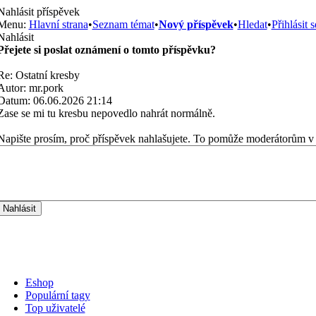
Nahlásit příspěvek
Menu:
Hlavní strana
•
Seznam témat
•
Nový příspěvek
•
Hledat
•
Přihlásit s
Nahlásit
Přejete si poslat oznámení o tomto příspěvku?
Re: Ostatní kresby
Autor: mr.pork
Datum: 06.06.2026 21:14
Zase se mi tu kresbu nepovedlo nahrát normálně.
Napište prosím, proč příspěvek nahlašujete. To pomůže moderátorům v 
Eshop
Populární tagy
Top uživatelé