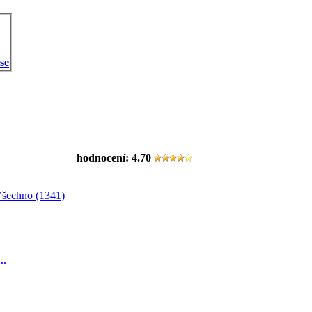
 se
hodnocení:
4.70
šechno (1341)
...