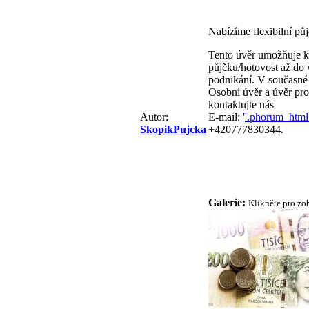
Nabízíme flexibilní pů
Tento úvěr umožňuje kl
půjčku/hotovost až do 
podnikání. V současné
Osobní úvěr a úvěr pro
kontaktujte nás
Autor:
E-mail: '
'.phorum_html
SkopikPujcka
+420777830344.
Galerie:
Klikněte pro zo