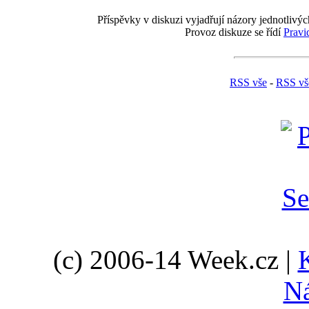
Příspěvky v diskuzi vyjadřují názory jednotlivýc
Provoz diskuze se řídí
Pravi
RSS vše
-
RSS vš
(c) 2006-14 Week.cz |
N