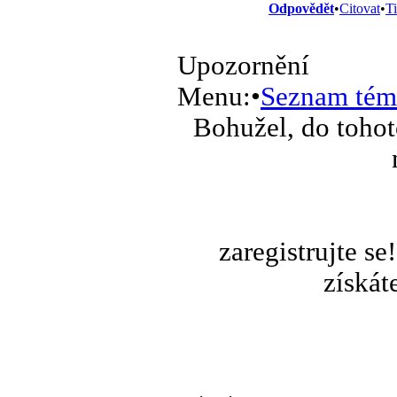
Odpovědět
•
Citovat
•
T
Upozornění
Menu:
•
Seznam tém
Bohužel, do tohot
zaregistrujte s
získát