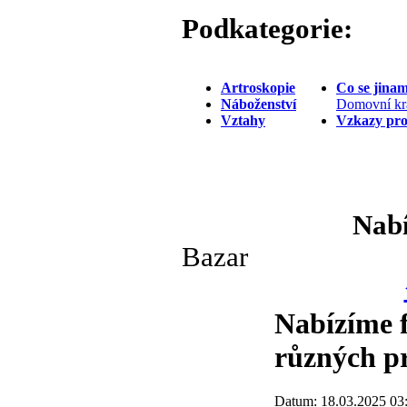
Podkategorie:
Artroskopie
Co se jina
Náboženství
Domovní kr
Vztahy
Vzkazy pr
Nabí
Bazar
Nabízíme f
různých pr
Datum: 18.03.2025 03:1