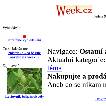
neděle 
Vyhledávání
rozšířené vyhledávání
Co se kde šustne
Navigace:
Ostatní 
Nástěnka - co je kde
nového na weeku?
Aktuální kategorie
Zajímavé foto
téma
Nakupujte a prodá
Aneb co se nikam n
Lyriovník tulipánokvětý
Diskuz