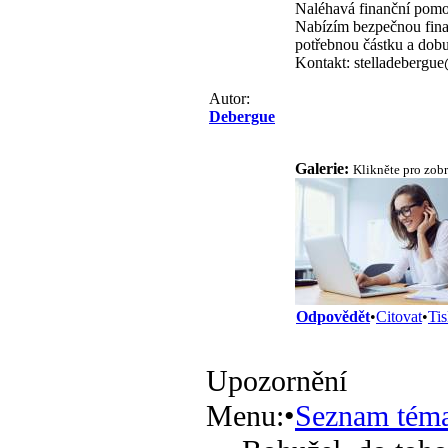
Naléhavá finanční pom
Nabízím bezpečnou fina
potřebnou částku a dobu
Kontakt: stelladeberg
Autor:
Debergue
Galerie:
Klikněte pro zob
Odpovědět
•
Citovat
•
Ti
Upozornění
Menu:
•
Seznam tém