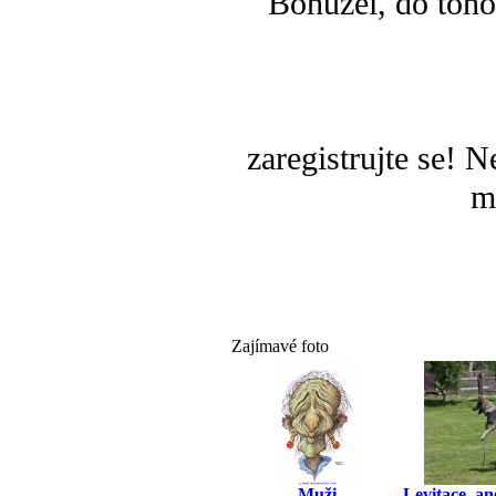
Bohužel, do toho
zaregistrujte se! 
m
Zajímavé foto
Muži
Levitace, an