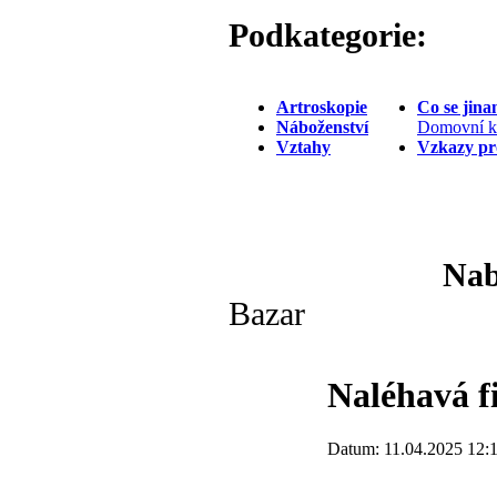
Podkategorie:
Artroskopie
Co se jin
Náboženství
Domovní k
Vztahy
Vzkazy pr
Nab
Bazar
Naléhavá f
Datum: 11.04.2025 12:18