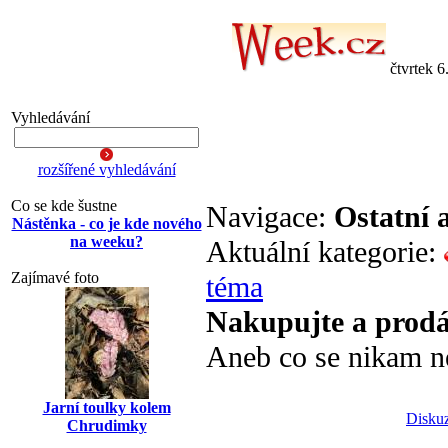
čtvrtek 6
Vyhledávání
rozšířené vyhledávání
Co se kde šustne
Navigace:
Ostatní 
Nástěnka - co je kde nového
na weeku?
Aktuální kategorie:
Zajímavé foto
téma
Nakupujte a prodá
Aneb co se nikam ne
Jarní toulky kolem
Diskuz
Chrudimky