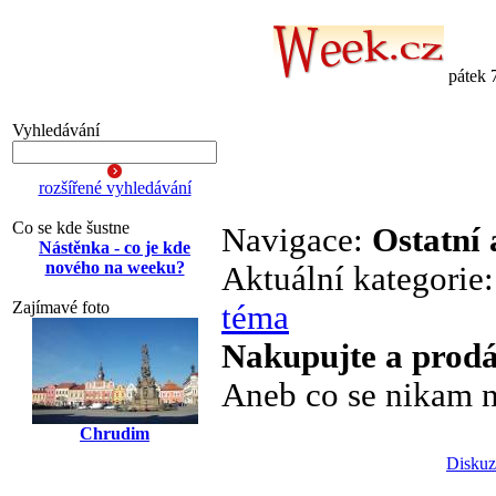
pátek 
Vyhledávání
rozšířené vyhledávání
Co se kde šustne
Navigace:
Ostatní 
Nástěnka - co je kde
nového na weeku?
Aktuální kategorie
Zajímavé foto
téma
Nakupujte a prodá
Aneb co se nikam n
Chrudim
Diskuz