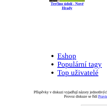
Terčino údolí - Nové
Hrady
Eshop
Populární tagy
Top uživatelé
Příspěvky v diskuzi vyjadřují názory jednotlivýc
Provoz diskuze se řídí
Pravi