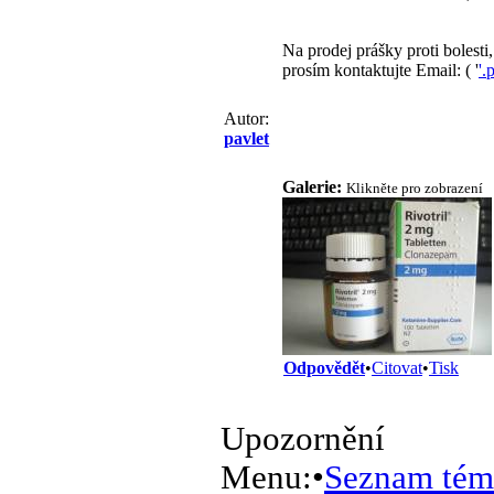
Na prodej prášky proti bolesti
prosím kontaktujte Email: ( '
'.
Autor:
pavlet
Galerie:
Klikněte pro zobrazení
Odpovědět
•
Citovat
•
Tisk
Upozornění
Menu:
•
Seznam tém