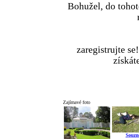
Bohužel, do tohot
zaregistrujte s
získát
Zajímavé foto
Souzn