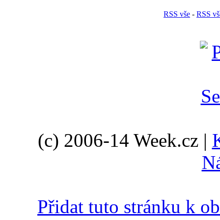
RSS vše
-
RSS vš
(c) 2006-14 Week.cz |
N
Přidat tuto stránku k 