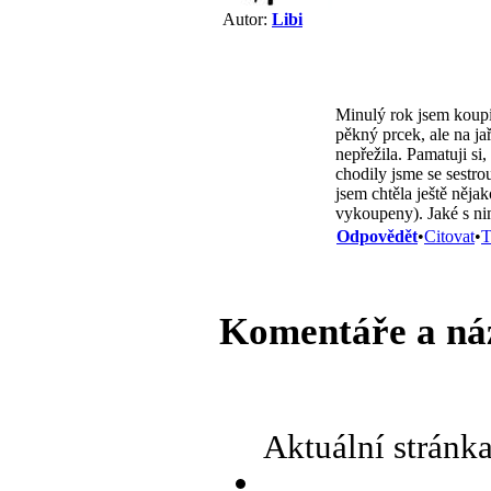
Autor:
Libi
Minulý rok jsem koupi
pěkný prcek, ale na ja
nepřežila. Pamatuji si
chodily jsme se sestro
jsem chtěla ještě nějak
vykoupeny). Jaké s ni
Odpovědět
•
Citovat
•
T
Komentáře a ná
Aktuální stránk