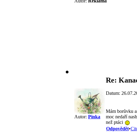
Autor:
Reklama
Re: Kana
Datum: 26.07.2
Mám borůvku asi 
moc nedaří nasbí
Autor:
Pinka
než ptáci
Odpovědět
•
Cit