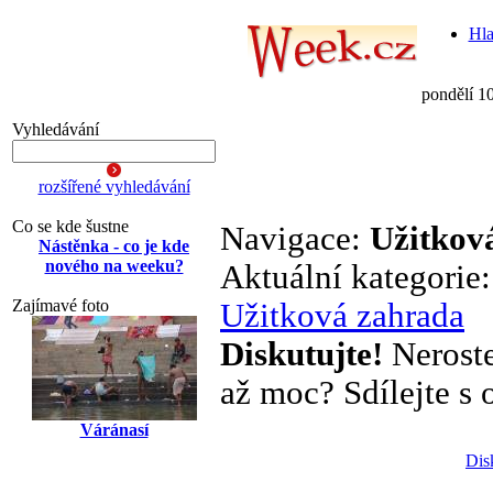
Hla
pondělí 1
Vyhledávání
rozšířené vyhledávání
Co se kde šustne
Navigace:
Užitkov
Nástěnka - co je kde
nového na weeku?
Aktuální kategorie
Zajímavé foto
Užitková zahrada
Diskutujte!
Neroste
až moc? Sdílejte s o
Váránasí
Dis