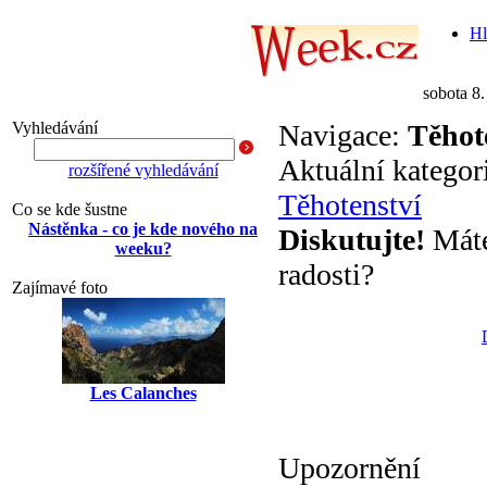
Hl
sobota 8
Vyhledávání
Navigace:
Těhot
Aktuální kategor
rozšířené vyhledávání
Těhotenství
Co se kde šustne
Nástěnka - co je kde nového na
Diskutujte!
Máte 
weeku?
radosti?
Zajímavé foto
Les Calanches
Upozornění