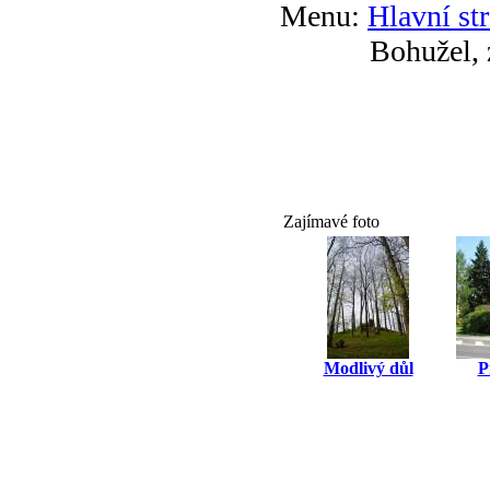
Menu:
Hlavní st
Bohužel, 
Zajímavé foto
Modlivý důl
P