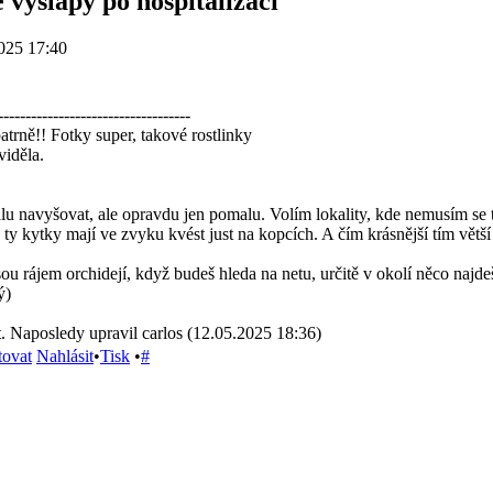
 výšlapy po hospitalizaci
025 17:40
-----------------------------------
trně!! Fotky super, takové rostlinky
viděla.
u navyšovat, ale opravdu jen pomalu. Volím lokality, kde nemusím se tr
 ty kytky mají ve zvyku kvést just na kopcích. A čím krásnější tím větší
ou rájem orchidejí, když budeš hleda na netu, určitě v okolí něco najde
ý)
. Naposledy upravil carlos (12.05.2025 18:36)
tovat
Nahlásit
•
Tisk
•
#