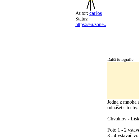
Autor:
carlos
Status:
https://eu.zone..
Další fotografie:
Jedna z mnoha su
odnášet střechy.
Chvalnov - Lísk
Foto 1 - 2 vstav
3 - 4 vstavač v