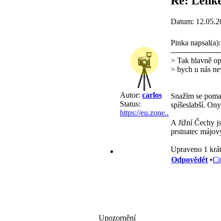
Re: Lehké
Datum: 12.05.2
Pinka napsal(a):
--------------------
> Tak hlavně opa
> bych u nás ne
Autor:
carlos
Snažím se pomal
Status:
spíšeslabší. Ony
https://eu.zone..
A Jižní Čechy js
prstnatec májov
Upraveno 1 krát
Odpovědět
•
Ci
Upozornění