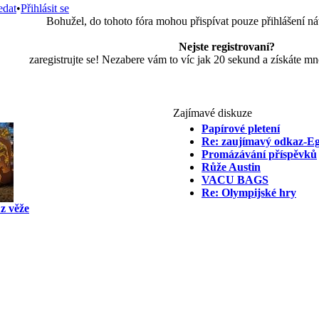
edat
•
Přihlásit se
Bohužel, do tohoto fóra mohou přispívat pouze přihlášení ná
Nejste registrovaní?
zaregistrujte se! Nezabere vám to víc jak 20 sekund a získáte m
Zajímavé diskuze
Papírové pletení
Re: zaujímavý odkaz-E
Promázávání příspěvků
Růže Austin
VACU BAGS
Re: Olympijské hry
z věže