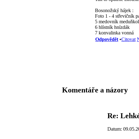
Bosonožský hájek :
Foto 1 - 4 střevičník p
5 medovník meduňkol
6 hlístník hnízdák
7 konvalinka vonná
Odpovědět
•
Citovat
N
Komentáře a názory
Re: Lehké
Datum: 09.05.2