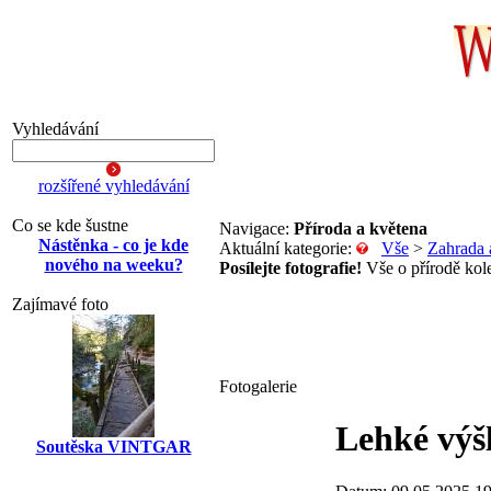
Vyhledávání
rozšířené vyhledávání
Co se kde šustne
Navigace:
Příroda a květena
Nástěnka - co je kde
Aktuální kategorie:
Vše
>
Zahrada 
nového na weeku?
Posílejte fotografie!
Vše o přírodě kole
Zajímavé foto
Fotogalerie
Lehké výšl
Soutěska VINTGAR