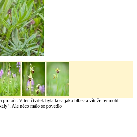
a pro oči. V ten čtvrtek byla kosa jako blbec a vítr že by mohl
tíkaly". Ale něco málo se povedlo