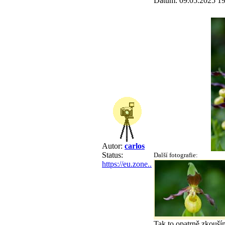
Datum: 09.05.2025 19
Autor:
carlos
Status:
Další fotografie:
https://eu.zone..
Tak to opatrně zkouším