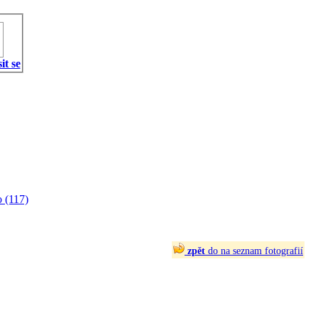
it se
 (117)
zpět
do na seznam fotografií