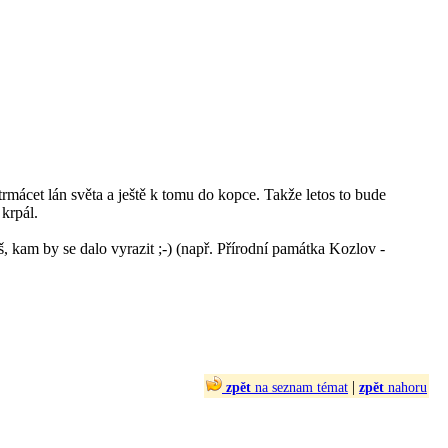
mácet lán světa a ještě k tomu do kopce. Takže letos to bude
 krpál.
š, kam by se dalo vyrazit ;-) (např. Přírodní památka Kozlov -
|
zpět
na seznam témat
zpět
nahoru