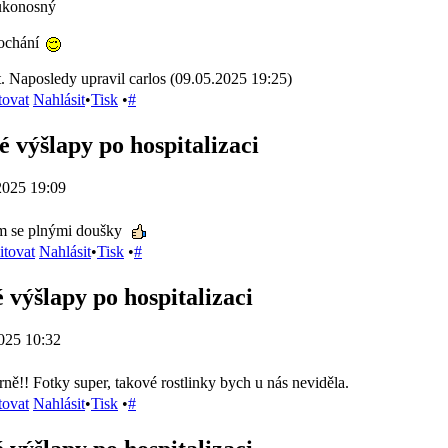
oukonosný
kochání
. Naposledy upravil carlos (09.05.2025 19:25)
tovat
Nahlásit
•
Tisk
•
#
 výšlapy po hospitalizaci
2025 19:09
ám se plnými doušky
itovat
Nahlásit
•
Tisk
•
#
 výšlapy po hospitalizaci
025 10:32
ně!! Fotky super, takové rostlinky bych u nás neviděla.
tovat
Nahlásit
•
Tisk
•
#