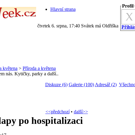
Profil
Hlavní strana
čtvrtek 6. srpna, 17:40 Svátek má Oldřiška
Přihlás
a květena
>
Příroda a květena
m nás. Kytičky, parky a další..
Diskuze (6)
Galerie (100)
Adresář (2)
Všechno
<<předchozí
•
další>>
apy po hospitalizaci