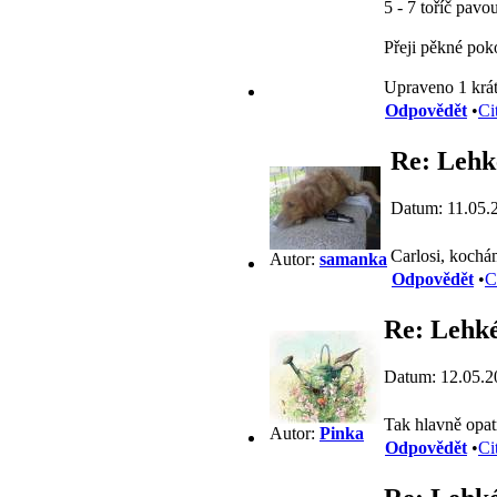
5 - 7 toříč pav
Přeji pěkné po
Upraveno 1 krát
Odpovědět
•
Ci
Re: Lehké
Datum: 11.05.
Carlosi, koch
Autor:
samanka
Odpovědět
•
C
Re: Lehké
Datum: 12.05.2
Tak hlavně opatr
Autor:
Pinka
Odpovědět
•
Ci