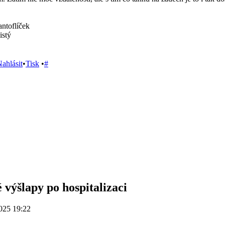
antoflíček
istý
ahlásit
•
Tisk
•
#
 výšlapy po hospitalizaci
025 19:22