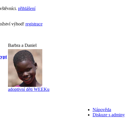
vštěvníci.
přihlášení
nožství výhod!
registrace
Barbra a Daniel
gypt
adoptivní děti WEEKu
Nápověda
Diskuze s adminy