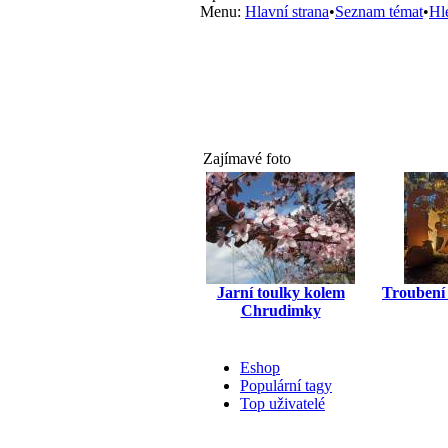
Menu:
Hlavní strana
•
Seznam témat
•
Hl
Zajímavé foto
Jarní toulky kolem
Troubení 
Chrudimky
Eshop
Populární tagy
Top uživatelé