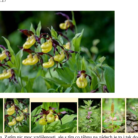
:17
. Zatím nic moc vzdálenosti, ale s tím co táhnu na zádech je to i tak do