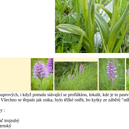
prových, i když pomalu stávající se profláklou, lokalit, kde je to pastv
 Všechno se třepalo jak osika, bylo těžké ostřit, bo kytky ze záběrů "u
y :
ač trojzubý
ojenský