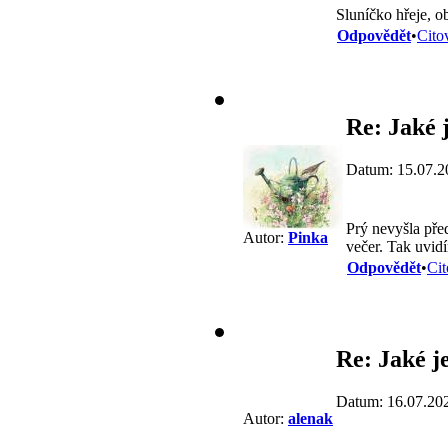
Sluníčko hřeje, o
Odpovědět
•
Cito
Re: Jaké j
Datum: 15.07.2
Prý nevyšla pře
Autor:
Pinka
večer. Tak uvid
Odpovědět
•
Cit
Re: Jaké j
Datum: 16.07.20
Autor:
alenak