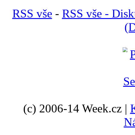
RSS vše
-
RSS vše - Disk
(D
(c) 2006-14 Week.cz |
N