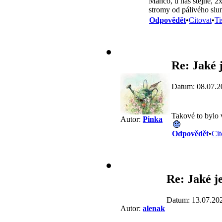
Manco, u nás stejné, 2x
stromy od pálivého slun
Odpovědět
•
Citovat
•
Ti
Re: Jaké j
Datum: 08.07.2
Takové to bylo v
Autor:
Pinka
Odpovědět
•
Cit
Re: Jaké j
Datum: 13.07.20
Autor:
alenak