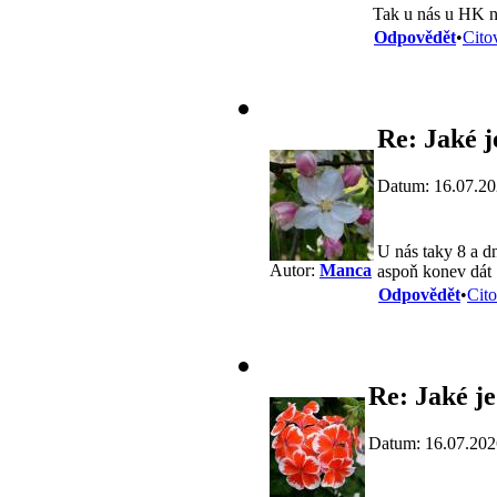
Tak u nás u HK n
Odpovědět
•
Cito
Re: Jaké j
Datum: 16.07.20
U nás taky 8 a d
Autor:
Manca
aspoň konev dát
Odpovědět
•
Cito
Re: Jaké je
Datum: 16.07.202