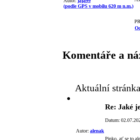
Autor:
jaja99
(podle GPS v mobilu 620 m n.m.)
P
Od
Komentáře a ná
Aktuální stránk
Re: Jaké j
Datum: 02.07.20
Autor:
alenak
Pinko, ať se to a