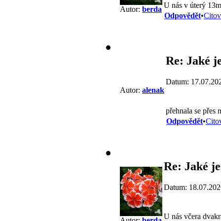
U nás v úterý 13mm
Autor:
berda
Odpovědět
•
Citov
Re: Jaké j
Datum: 17.07.20
Autor:
alenak
přehnala se přes
Odpovědět
•
Cito
Re: Jaké je
Datum: 18.07.202
U nás včera dvakr
Autor:
berda