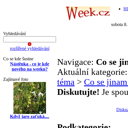
Hl
sobota 8
Vyhledávání
rozšířené vyhledávání
Co se kde šustne
Navigace:
Co se j
Nástěnka - co je kde
nového na weeku?
Aktuální kategorie
Zajímavé foto
téma
>
Co se jinam
Diskutujte!
Je spou
Disku
Když jaro zaťuká....
Podkategorie: