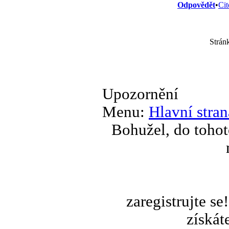
Odpovědět
•
Cit
Strán
Upozornění
Menu:
Hlavní stran
Bohužel, do tohot
zaregistrujte s
získát