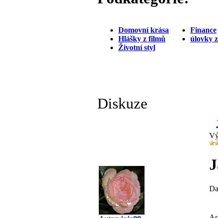
Domovní krása
Finance
Hlášky z filmů
úlovky 
Životní styl
Diskuze
Vý
J
Da
As