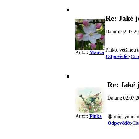
Re: Jaké j
Datum: 02.07.20
Pinko, většinou t
Autor:
Manca
Odpovědět
•
Cito
Re: Jaké j
Datum: 02.07.2
Autor:
Pinka
😀 můj syn mi na
Odpovědět
•
Cit