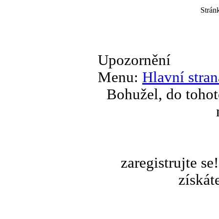
Strán
Upozornění
Menu:
Hlavní stran
Bohužel, do tohot
zaregistrujte s
získát