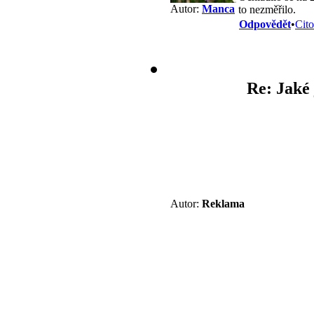
Autor:
Manca
to nezměřilo.
Odpovědět
•
Cito
Re: Jaké 
Autor:
Reklama