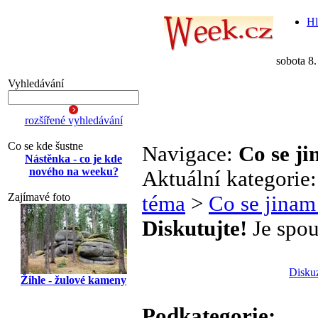
Hl
sobota 8
Vyhledávání
rozšířené vyhledávání
Co se kde šustne
Navigace:
Co se j
Nástěnka - co je kde
nového na weeku?
Aktuální kategorie
Zajímavé foto
téma
>
Co se jinam
Diskutujte!
Je spou
Disku
Žihle - žulové kameny
Podkategorie: