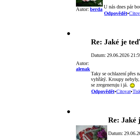
U nás dnes pár bo
Autor:
berda
Odpovědět
•
Citov
Re: Jaké je teď
Datum: 29.06.2026 21:5
Autor:
alenak
Taky se ochlazení přes n
vyhřátý. Kroupy nebyly,
se zregeneruju i já.
Odpovědět
•
Citovat
•
Tis
Re: Jaké j
Datum: 29.06.2