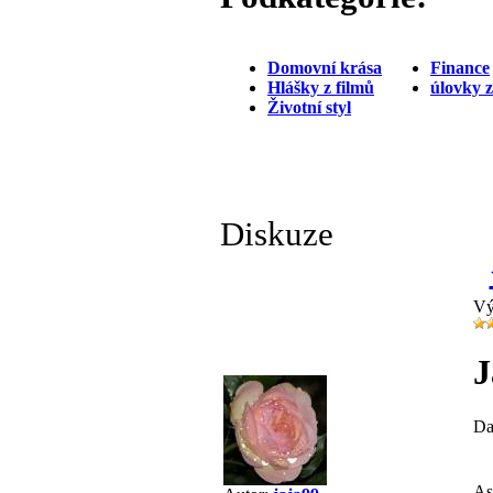
Domovní krása
Finance
Hlášky z filmů
úlovky 
Životní styl
Diskuze
Vý
J
Da
As