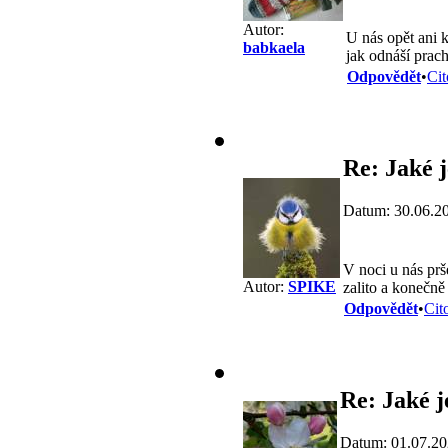
Autor:
U nás opět ani 
babkaela
jak odnáší prach
Odpovědět
•
Cit
Re: Jaké j
Datum: 30.06.2
V noci u nás prš
Autor:
SPIKE
zalito a konečně
Odpovědět
•
Cit
Re: Jaké j
Datum: 01.07.20