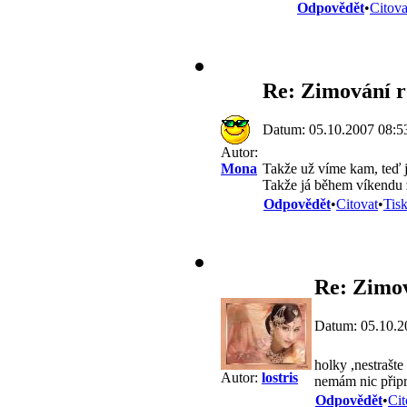
Odpovědět
•
Citova
Re: Zimování r
Datum: 05.10.2007 08:5
Autor:
Takže už víme kam, teď j
Mona
Takže já během víkendu za
Odpovědět
•
Citovat
•
Tis
Re: Zimov
Datum: 05.10.2
holky ,nestrašt
Autor:
lostris
nemám nic připra
Odpovědět
•
Cit