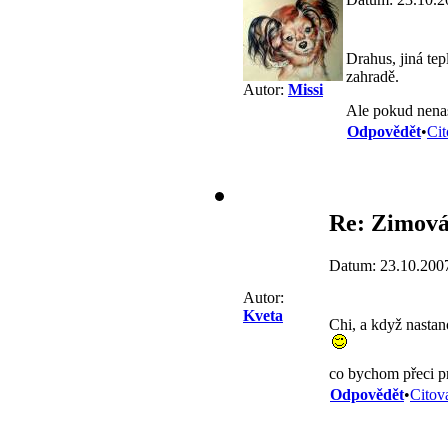
Drahus, jiná tep
zahradě.
Autor:
Missi
Ale pokud nenas
Odpovědět
•
Cit
Re: Zimován
Datum: 23.10.200
Autor:
Kveta
Chi, a když nastan
co bychom přeci p
Odpovědět
•
Citov