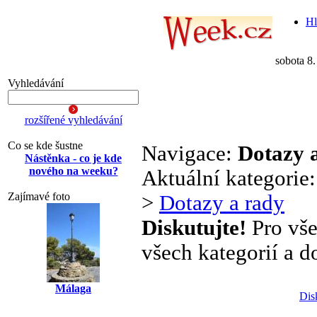
Hl
sobota 8
Vyhledávání
rozšířené vyhledávání
Co se kde šustne
Navigace:
Dotazy 
Nástěnka - co je kde
nového na weeku?
Aktuální kategorie
Zajímavé foto
>
Dotazy a rady
Diskutujte!
Pro vše
všech kategorií a d
Málaga
Dis