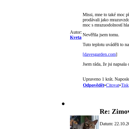
Missi, mne to také moc př
prodávali jako mrazuvzdor
moc s mrazuodolností hlav
Autor:
Nevěřila jsem tomu.
Kveta
Tuto teplotu uváděli to n
[
davesgarden.com
]
Jsem ráda, že jsi napsala
Upraveno 1 krát. Naposle
Odpovědět
•
Citovat
•
Tisk
Re: Zimov
Datum: 22.10.2