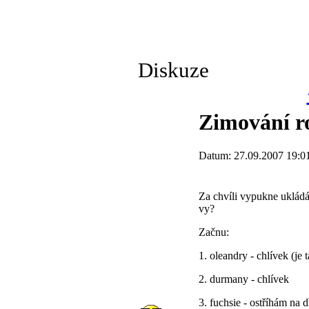
Diskuze
Zimování ro
Datum: 27.09.2007 19:0
Za chvíli vypukne ukládá
vy?
Začnu:
1. oleandry - chlívek (je
2. durmany - chlívek
3. fuchsie - ostříhám na 