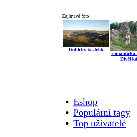
Zajímavé foto
Dubický kostelík
romantická 
Dívčí k
Eshop
Populární tagy
Top uživatelé