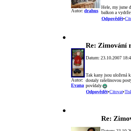
Hele, my jsme d
Autor:
drahus
balkon a vydrže
Odpovědět
•
Cit
Re: Zimování r
Datum: 23.10.2007 18:
Tak kany jsou uložená k 
Autor:
dostaly rašelinovou post
Evana
povídaly
Odpovědět
•
Citovat
•
Tis
Re: Zimov
Datum: 23.10.2