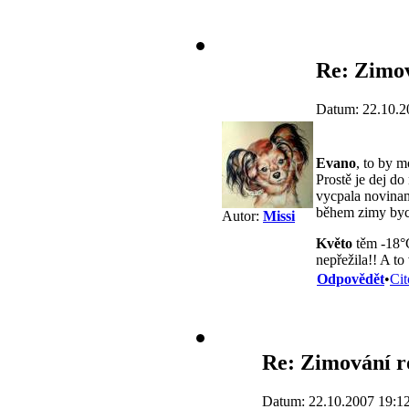
Re: Zimov
Datum: 22.10.2
Evano
, to by m
Prostě je dej do
vycpala novinam
během zimy bych
Autor:
Missi
Květo
těm -18
nepřežila!! A to
Odpovědět
•
Cit
Re: Zimování ro
Datum: 22.10.2007 19:1