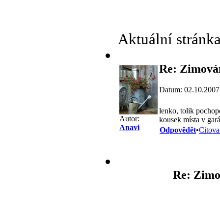
Aktuální stránk
Re: Zimován
Datum: 02.10.2007
lenko, tolik pocho
Autor:
kousek místa v gar
Anavi
Odpovědět
•
Citova
Re: Zimo