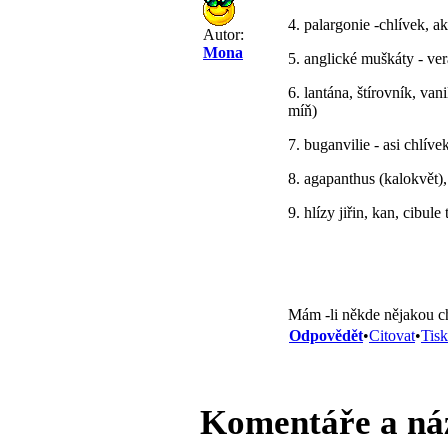
4. palargonie -chlívek, 
Autor:
Mona
5. anglické muškáty - ver
6. lantána, štírovník, va
míň)
7. buganvilie - asi chlíve
8. agapanthus (kalokvět)
9. hlízy jiřin, kan, cibule
Mám -li někde nějakou ch
Odpovědět
•
Citovat
•
Tisk
Komentáře a ná