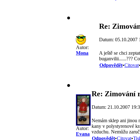
Re: Zimování
Datum: 05.10.2007 
Autor:
A ještě se chci zept
Mona
buganvilii......??? Co
Odpovědět
•
Citovat
Re: Zimování r
Datum: 21.10.2007 19:
Nemám sklep ani jinou m
kany v polystyrenové kra
Autor:
vzduchu. Nemůžu zaručit
Evana
Odpovědět
•
Citovat
•
Tis