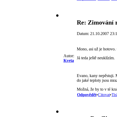
Re: Zimování r
Datum: 21.10.2007 23:
Mono, asi už je hotovo.
Autor:
Já teda ještě neuklízím.
Kveta
Evano, kany nepěstuji. 
do jaké teploty jsou mr
Možná, že by to v té kra
Odpovědět
•
Citovat
•
Tis