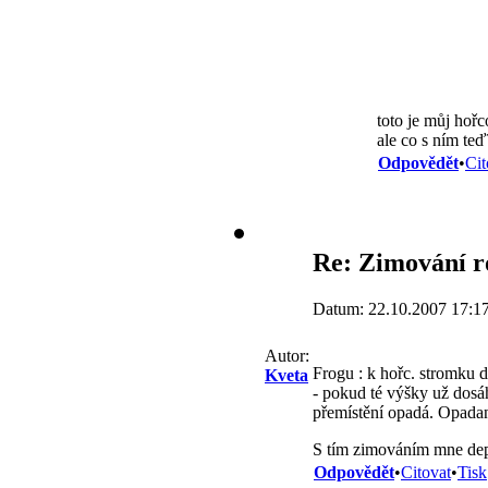
toto je můj hoř
ale co s ním teď
Odpovědět
•
Cit
Re: Zimování ro
Datum: 22.10.2007 17:1
Autor:
Frogu : k hořc. stromku d
Kveta
- pokud té výšky už dosáh
přemístění opadá. Opadané
S tím zimováním mne de
Odpovědět
•
Citovat
•
Tisk