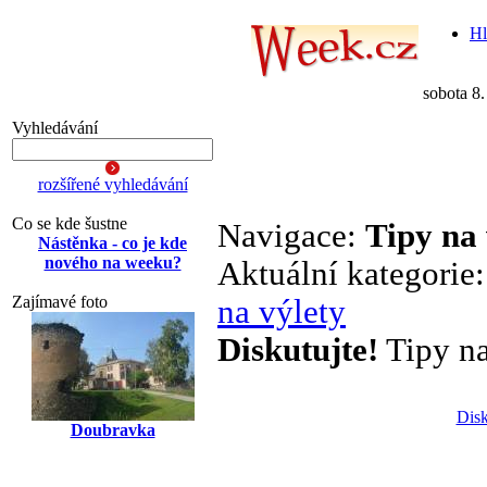
Hl
sobota 8
Vyhledávání
rozšířené vyhledávání
Co se kde šustne
Navigace:
Tipy na 
Nástěnka - co je kde
nového na weeku?
Aktuální kategorie
Zajímavé foto
na výlety
Diskutujte!
Tipy na
Disk
Doubravka