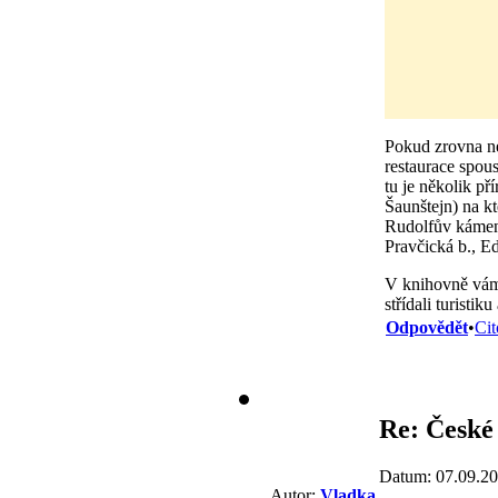
Pokud zrovna nek
restaurace spou
tu je několik p
Šaunštejn) na kt
Rudolfův kámen 
Pravčická b., E
V knihovně vám 
střídali turistiku
Odpovědět
•
Cit
Re: České
Datum: 07.09.20
Autor:
Vladka