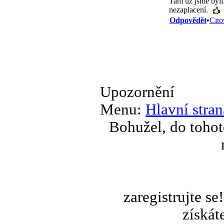
Tam už jsme byli.
nezaplacení.
Odpovědět
•
Cito
Upozornění
Menu:
Hlavní stran
Bohužel, do tohot
zaregistrujte s
získát