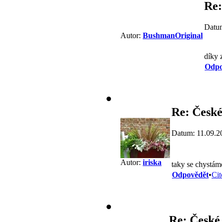
Re:
Datum
Autor:
BushmanOriginal
díky 
Odpo
Re: České
Datum: 11.09.2
Autor:
iriska
taky se chystá
Odpovědět
•
Cit
Re: České