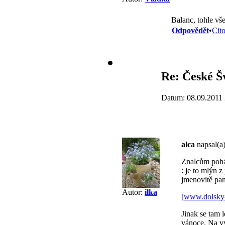
Balanc, tohle v
Odpovědět
•
Cit
Re: České Š
Datum: 08.09.2011 
alca
napsal(a)
Znalcům pohád
: je to mlýn 
jmenovitě paní
Autor:
ilka
[
www.dolsky
Jinak se tam 
vánoce. Na vý