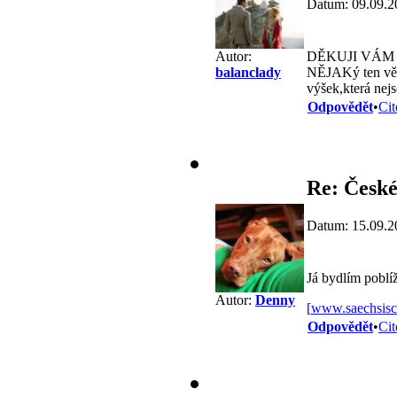
Datum: 09.09.2
DĚKUJI VÁM 
Autor:
NĚJAKý ten větš
balanclady
výšek,která nej
Odpovědět
•
Cit
Re: České
Datum: 15.09.2
Já bydlím poblí
Autor:
Denny
[
www.saechsisc
Odpovědět
•
Cit