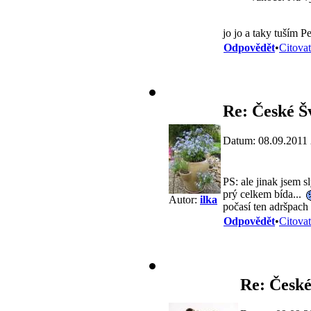
jo jo a taky tuším 
Odpovědět
•
Citovat
Re: České Š
Datum: 08.09.2011 
PS: ale jinak jsem sl
prý celkem bída...
Autor:
ilka
počasí ten adršpach
Odpovědět
•
Citovat
Re: České