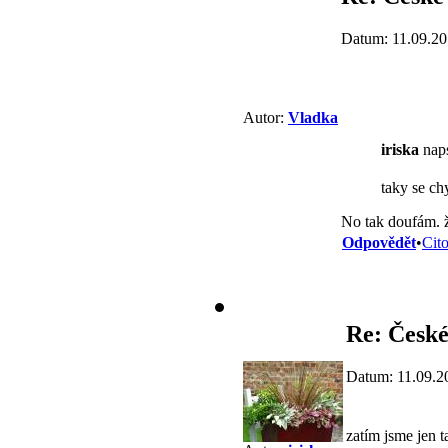
Datum: 11.09.20
Autor:
Vladka
iriska
naps
taky se c
No tak doufám. ž
Odpovědět
•
Cit
Re: České
Datum: 11.09.2
zatím jsme jen t