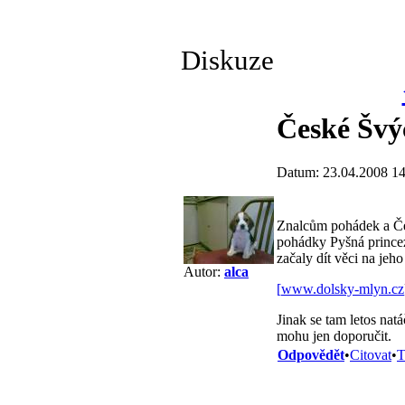
Diskuze
České Švý
Datum: 23.04.2008 14
Znalcům pohádek a Čes
pohádky Pyšná princez
začaly dít věci na jeho
Autor:
alca
[
www.dolsky-mlyn.cz
Jinak se tam letos nat
mohu jen doporučit.
Odpovědět
•
Citovat
•
T