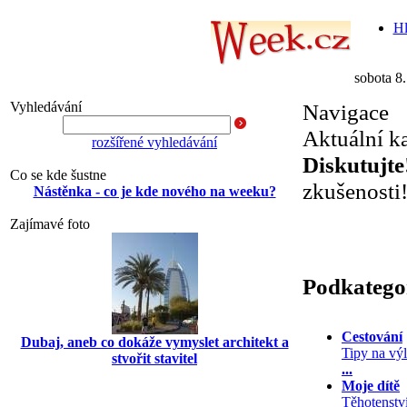
Hl
sobota 8
Vyhledávání
Navigace
Aktuální k
rozšířené vyhledávání
Diskutujte
Co se kde šustne
zkušenosti
Nástěnka - co je kde nového na weeku?
Zajímavé foto
Podkatego
Cestování
Dubaj, aneb co dokáže vymyslet architekt a
Tipy na výl
stvořit stavitel
...
Moje dítě
Těhotenstv