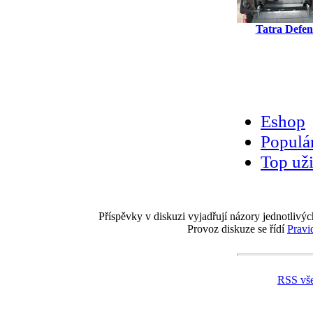
Tatra Defen
Eshop
Populár
Top uži
Příspěvky v diskuzi vyjadřují názory jednotlivýc
Provoz diskuze se řídí
Pravi
RSS vš