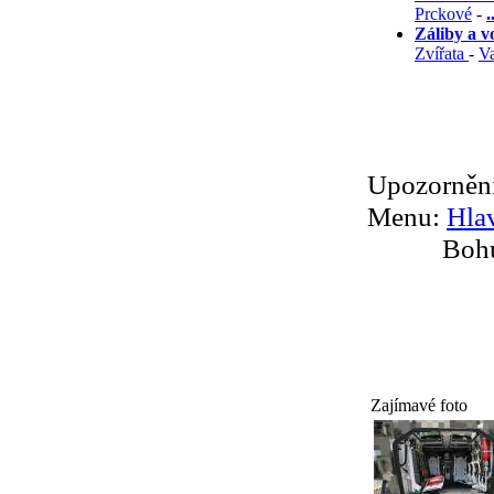
Prckové
-
.
Záliby a v
Zvířata
-
Va
Upozorněn
Menu:
Hlav
Bohu
Zajímavé foto