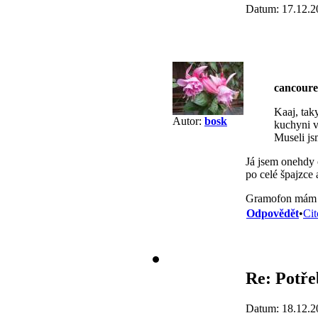
Datum: 17.12.2
cancour
Kaaj, tak
Autor:
bosk
kuchyni v
Museli j
Já jsem onehdy 
po celé špajzce 
Gramofon mám t
Odpovědět
•
Cit
Re: Potře
Datum: 18.12.2