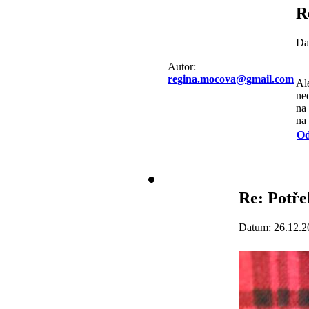
R
Da
Autor:
regina.mocova@gmail.com
Ale
ne
na
na
Od
Re: Potře
Datum: 26.12.2