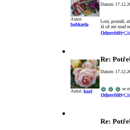
Datum: 17.12.2
Autor:
Leni, promiň, al
babkaela
Já už ani snad 
Odpovědět
•
Cit
Re: Potře
Datum: 17.12.2
se mi
Autor:
kaaj
Odpovědět
•
Cit
Re: Potře