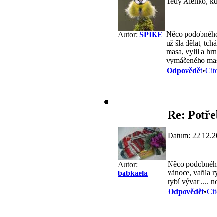
Tedy Alenko, kdy
Něco podobného 
Autor:
SPIKE
už šla dělat, tc
masa, vylil a hr
vymáčeného mas
Odpovědět
•
Cit
Re: Potře
Datum: 22.12.2
Něco podobného s
Autor:
vánoce, vařila r
babkaela
rybí vývar .... n
Odpovědět
•
Cit