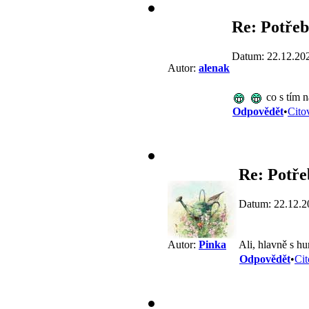
Re: Potřeb
Datum: 22.12.20
Autor:
alenak
co s tím n
Odpovědět
•
Cito
Re: Potře
Datum: 22.12.2
Ali, hlavně s 
Autor:
Pinka
Odpovědět
•
Cit