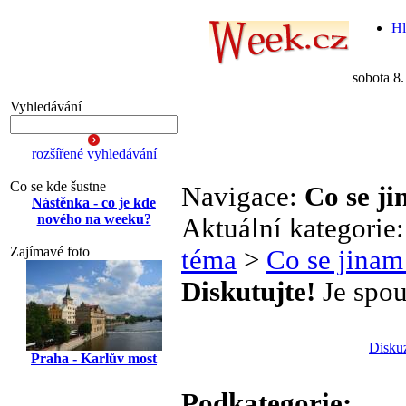
Hl
sobota 8
Vyhledávání
rozšířené vyhledávání
Co se kde šustne
Navigace:
Co se j
Nástěnka - co je kde
nového na weeku?
Aktuální kategorie
Zajímavé foto
téma
>
Co se jinam
Diskutujte!
Je spou
Disku
Praha - Karlův most
Podkategorie: