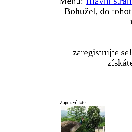
Menu:
Hlavní stran
Bohužel, do tohot
zaregistrujte s
získát
Zajímavé foto