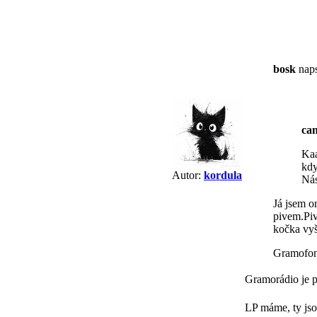
bosk
naps
ca
Kaa
kdy
Autor:
kordula
Nás
Já jsem o
pivem.Piv
kočka vyš
Gramofon
Gramorádio je p
LP máme, ty js