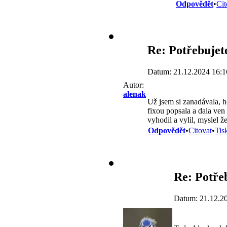
Odpovědět
•
Cit
Re: Potřebujete
Datum: 21.12.2024 16:1
Autor:
alenak
Už jsem si zanadávala, 
fixou popsala a dala ve
vyhodil a vylil, myslel ž
Odpovědět
•
Citovat
•
Tis
Re: Potřeb
Datum: 21.12.2