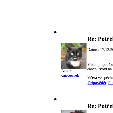
Re: Potře
Datum: 17.12.2
V tom případě u
cancourkovi na l
Autor:
cancourek
Včera ve spěchu 
Odpovědět
•
Cit
Re: Potře