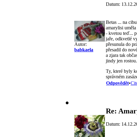
Datum: 13.12.2
Betas ... na cib
amarylisi uměla
- kvetou teď...
jaře, odkvetlé v
přesunula do prá
Autor:
přesadil do nové
babkaela
a zjara tak obča
jindy jen rostou.
Ty, které byly k
správném zasáze
Odpovědět
•
Cit
Re: Amary
Datum: 14.12.2