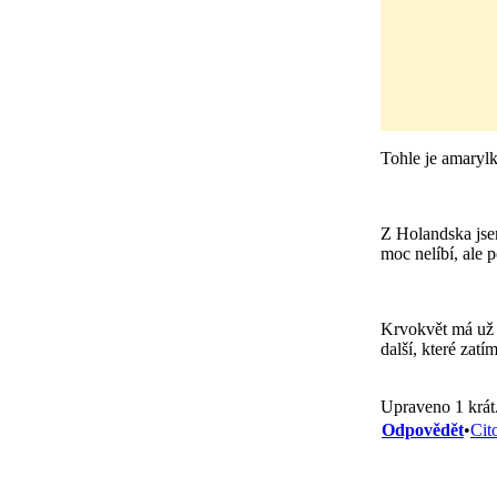
Tohle je amarylk
Z Holandska jsem
moc nelíbí, ale 
Krvokvět má už j
další, které zat
Upraveno 1 krát
Odpovědět
•
Cit