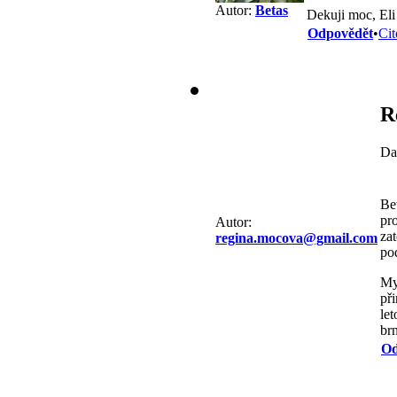
Autor:
Betas
Dekuji moc, El
Odpovědět
•
Cit
R
Da
Be
pr
Autor:
za
regina.mocova@gmail.com
po
My
př
let
br
Od