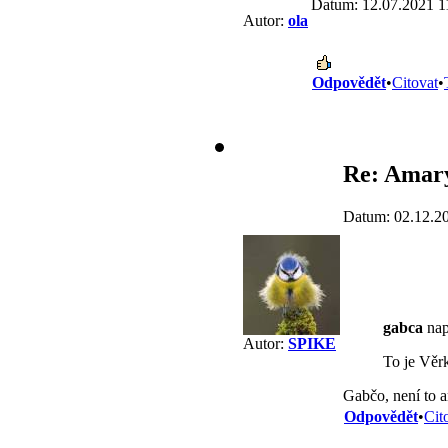
Datum: 12.07.2021 1
Autor:
ola
Odpovědět
•
Citovat
•
Re: Amary
Datum: 02.12.2
gabca
nap
Autor:
SPIKE
To je Věr
Gabčo, není to a
Odpovědět
•
Cit