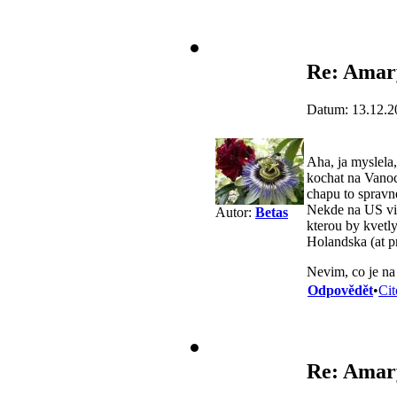
Re: Amary
Datum: 13.12.2
Aha, ja myslela
kochat na Vanoc
chapu to sprav
Nekde na US vid
Autor:
Betas
kterou by kvetly
Holandska (at pr
Nevim, co je na 
Odpovědět
•
Cit
Re: Amary