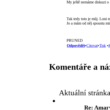
My ještě nemáme diskuzi o
Tak tedy toto je můj. Loni 
Jo a mám od něj spoustu m
PRUNED
Odpovědět
•
Citovat
•
Tisk
•
Komentáře a ná
Aktuální stránk
Re: Amary