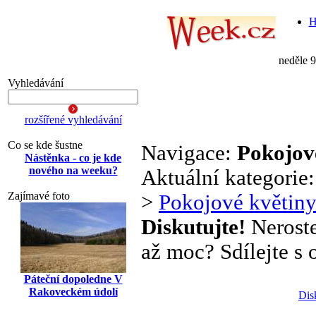
H
neděle 
Vyhledávání
rozšířené vyhledávání
Co se kde šustne
Navigace:
Pokojov
Nástěnka - co je kde
nového na weeku?
Aktuální kategorie
Zajímavé foto
>
Pokojové květin
Diskutujte!
Neroste
až moc? Sdílejte s o
Páteční dopoledne V
Rakoveckém údolí
Dis