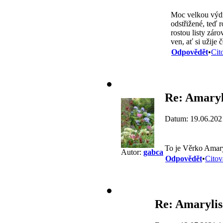
Moc velkou výdrž
odstřižené, teď 
rostou listy zár
ven, ať si užije
Odpovědět
•
Cit
Re: Amaryl
Datum: 19.06.202
To je Věrko Amary
Autor:
gabca
Odpovědět
•
Citov
Re: Amarylis