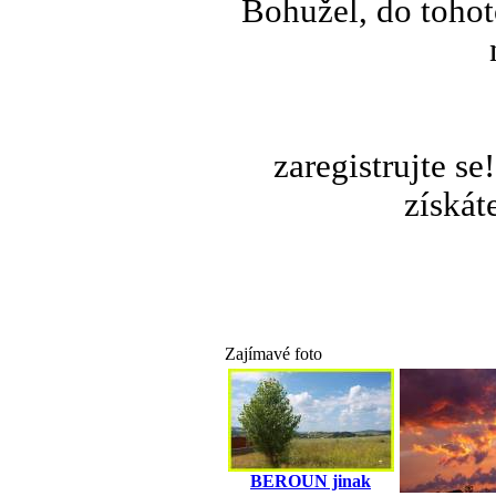
Bohužel, do tohot
zaregistrujte s
získát
Zajímavé foto
BEROUN jinak