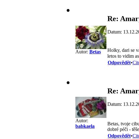
Re: Amary
Datum: 13.12.2
Holky, dari se 
Autor:
Betas
letos to vidim a
Odpovědět
•
Cit
Re: Amary
Datum: 13.12.2
Autor:
Betas, tvoje cib
babkaela
dobré péči - těš
Odpovědět
•
Cit