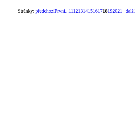
Stránky:
předchozí
První...
11
12
13
14
15
16
17
18
19
20
21
|
další