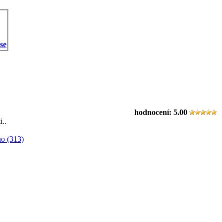
 se
hodnocení:
5.00
i..
o (313)