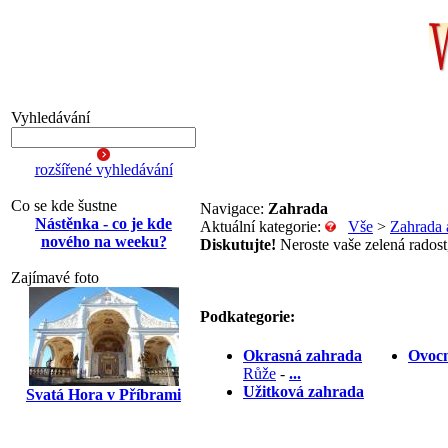
Vyhledávání
rozšířené vyhledávání
Co se kde šustne
Navigace:
Zahrada
Nástěnka - co je kde
Aktuální kategorie:
Vše
>
Zahrada 
nového na weeku?
Diskutujte!
Neroste vaše zelená radost,
Zajímavé foto
Podkategorie:
Okrasná zahrada
Ovocn
Růže
-
...
Užitková zahrada
Svatá Hora v Příbrami