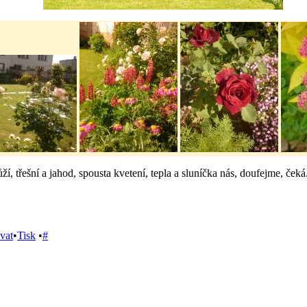
ží, třešní a jahod, spousta kvetení, tepla a sluníčka nás, doufejme, ček
vat
•
Tisk
•
#