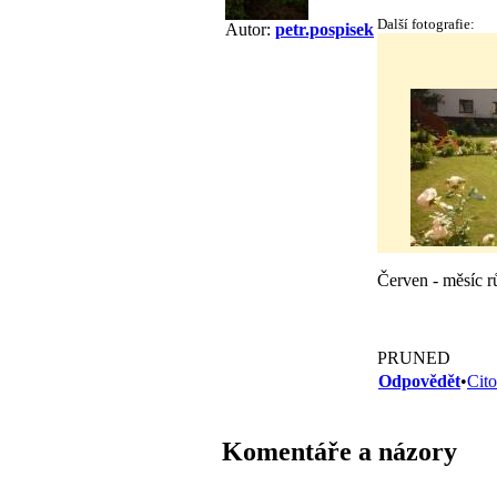
Další fotografie:
Autor:
petr.pospisek
Červen - měsíc rů
PRUNED
Odpovědět
•
Cito
Komentáře a názory