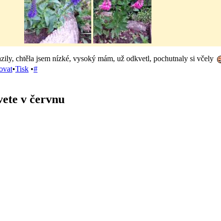
ily, chtěla jsem nízké, vysoký mám, už odkvetl, pochutnaly si včely
ovat
•
Tisk
•
#
vete v červnu