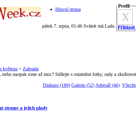
Profil
Hlavní strana
pátek 7. srpna, 01:46 Svátek má Lada
Přihlásit
a květena
>
Zahrada
 nebo naopak roste až moc? Sdílejte s ostatními fotky, rady a zkušenost
Diskuze (189)
Galerie (52)
Adresář (46)
Všechn
é stromy a jejich plody