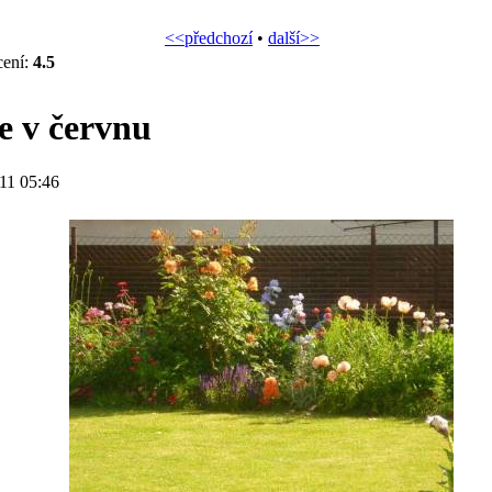
<<předchozí
•
další>>
cení:
4.5
e v červnu
11 05:46