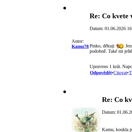
Re: Co kvete 
Datum: 01.06.2026 16
Autor:
Pinko, děkuji
Jen 
Kamu78
podobně. Také mi ješt
Upraveno 1 krát. Nap
Odpovědět
•
Citovat
•
T
Re: Co kv
Datum: 01.06.2
Kamu, koukla js