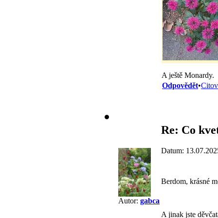
A ještě Monardy.
Odpovědět
•
Citov
Re: Co kve
Datum: 13.07.202
Berdom, krásné 
Autor:
gabca
A jinak jste děvč