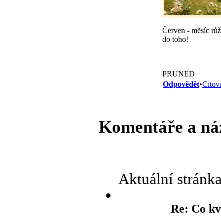
Červen - měsíc růží
do toho!
PRUNED
Odpovědět
•
Citov
Komentáře a ná
Aktuální stránk
Re: Co kv