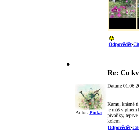
Odpovědět
•
Ci
Re: Co kv
Datum: 01.06.2
Kamu, krásně ti
je máš v plném k
Autor:
Pinka
pivoňky, teprve 
kolem.
Odpovědět
•
Cit