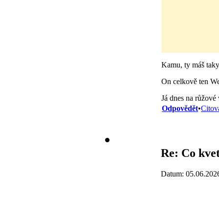
Kamu, ty máš taky 
On celkově ten We
Já dnes na růžové
Odpovědět
•
Citov
Re: Co kvet
Datum: 05.06.202