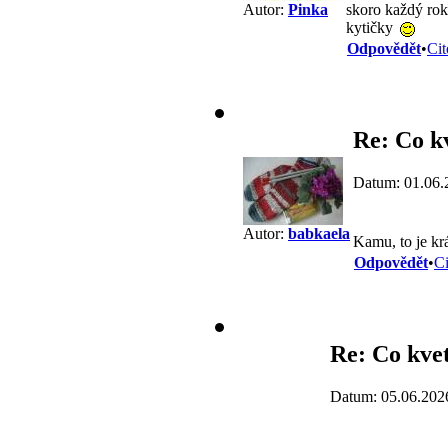
skoro každý rok
Autor:
Pinka
kytičky
Odpovědět
•
Cit
Re: Co k
Datum: 01.06.
Autor:
babkaela
Kamu, to je kr
Odpovědět
•
Ci
Re: Co kve
Datum: 05.06.202