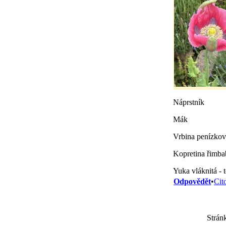
Náprstník
Mák
Vrbina penízkov
Kopretina řimba
Yuka vláknitá - 
Odpovědět
•
Cit
Strán