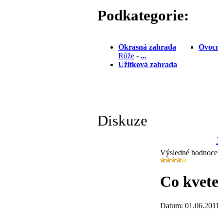
Podkategorie:
Okrasná zahrada
Ovocn
Růže
-
...
Užitková zahrada
Diskuze
Výsledné hodnoce
Co kvete
Datum: 01.06.201