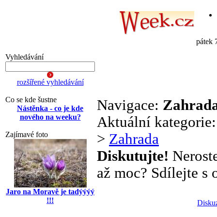
pátek 
Vyhledávání
rozšířené vyhledávání
Co se kde šustne
Navigace:
Zahrad
Nástěnka - co je kde
nového na weeku?
Aktuální kategorie
Zajímavé foto
>
Zahrada
Diskutujte!
Neroste
až moc? Sdílejte s o
Jaro na Moravě je tadýýýý
!!!
Disku