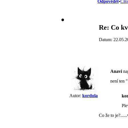
Odpovědět
•
Cito
Re: Co kv
Datum: 22.05.2
Anavi
nap
není ten 
Autor:
kordula
ko
Ple
Co že to je?.....