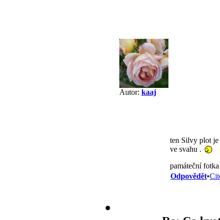
Autor:
kaaj
ten Silvy plot je
ve svahu .
památeční fotk
Odpovědět
•
Cit