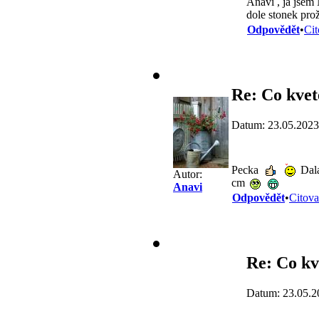
Anavi , já jsem
dole stonek prož
Odpovědět
•
Cit
Re: Co kvet
Datum: 23.05.2023
Pecka
Dala
Autor:
cm
Anavi
Odpovědět
•
Citova
Re: Co kv
Datum: 23.05.2