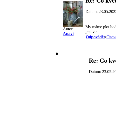
Re: Co kve
Datum: 23.05.202
My máme plot hodn
Autor:
pletivo.
Anavi
Odpovědět
•
Citov
Re: Co kv
Datum: 23.05.2