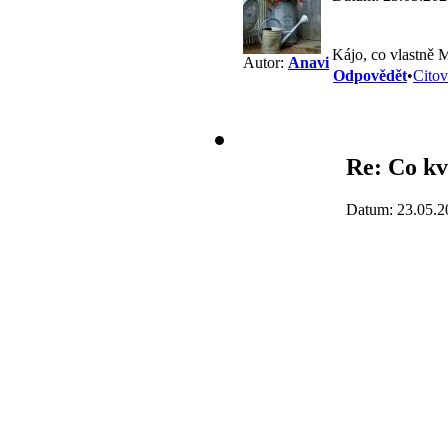
Kájo, co vlastně 
Autor:
Anavi
Odpovědět
•
Citov
Re: Co kv
Datum: 23.05.2