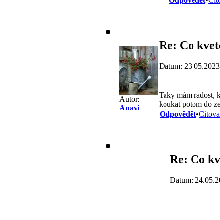
Odpovědět
•
Cit
Re: Co kvet
Datum: 23.05.2023
Taky mám radost, k
Autor:
koukat potom do z
Anavi
Odpovědět
•
Citova
Re: Co kv
Datum: 24.05.2