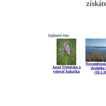
získát
Zajímavé foto
Novomlýnská
Jarní Třebíčsko a
druhého 
vstavač kukačka
(20.1.2