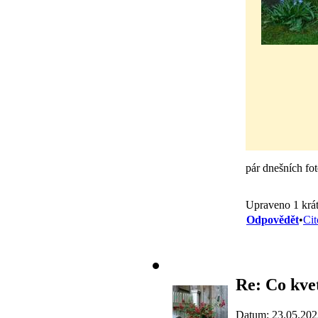
pár dnešních fo
Upraveno 1 krát
Odpovědět
•
Cit
Re: Co kve
Datum: 23.05.202