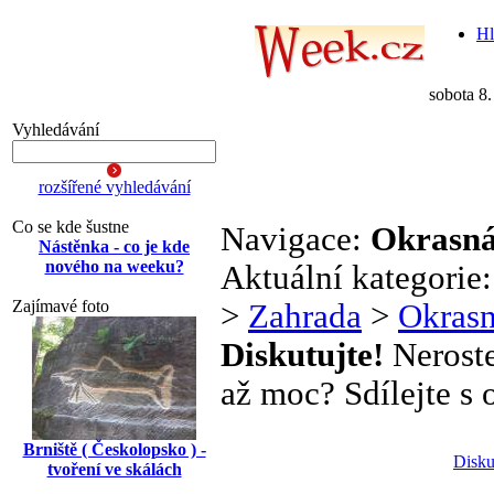
Hl
sobota 8
Vyhledávání
rozšířené vyhledávání
Co se kde šustne
Navigace:
Okrasná
Nástěnka - co je kde
nového na weeku?
Aktuální kategorie
Zajímavé foto
>
Zahrada
>
Okrasn
Diskutujte!
Neroste
až moc? Sdílejte s o
Brniště ( Českolopsko ) -
Disku
tvoření ve skálách