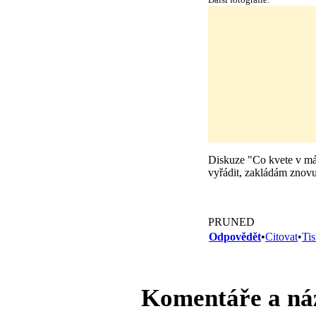
Diskuze "Co kvete v máj
vyřádit, zakládám znov
PRUNED
Odpovědět
•
Citovat
•
Ti
Komentáře a ná