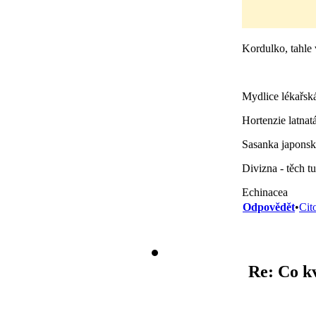
Kordulko, tahle 
Mydlice lékařská
Hortenzie latnat
Sasanka japonsk
Divizna - těch 
Echinacea
Odpovědět
•
Cit
Re: Co kv