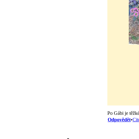
Po Gábi je těžk
Odpovědět
•
Cit