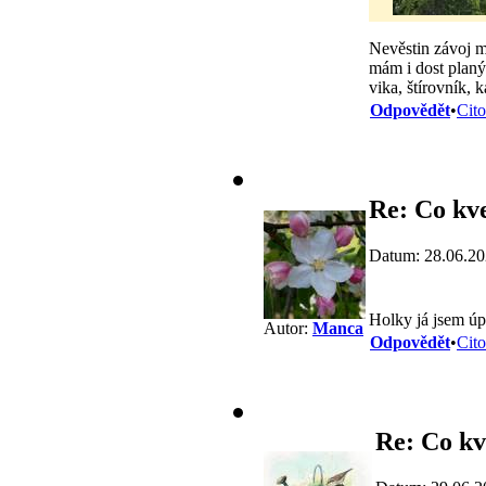
Nevěstin závoj má
mám i dost planýc
vika, štírovník, k
Odpovědět
•
Cito
Re: Co kve
Datum: 28.06.20
Holky já jsem úpl
Autor:
Manca
Odpovědět
•
Cito
Re: Co kv