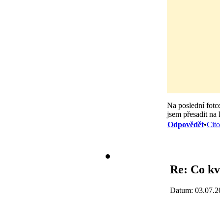
Na poslední fotc
jsem přesadit na 
Odpovědět
•
Cito
Re: Co kv
Datum: 03.07.2