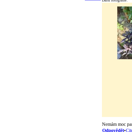
Další fotografie:
Nemám moc parád
Odpovědět
•
Cit