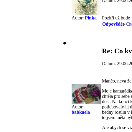
Datum: 29.06.2
Pozítří už bude
Autor:
Pinka
Odpovědět
•
Cit
Re: Co kv
Datum: 29.06.2
Mančo, neva že 
Moje kamarádka 
chtěla pro sebe
dost. Na konci 
potřebovaly jít 
Autor:
bedny rostlin v
babkaela
to jsem měla být
Ale abych se vr