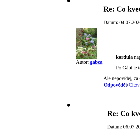
Re: Co kvet
Datum: 04.07.202
kordula
nap
Autor:
gabca
Po Gábi je t
Ale nepovídej, za 
Odpovědět
•
Citov
Re: Co kv
Datum: 06.07.2