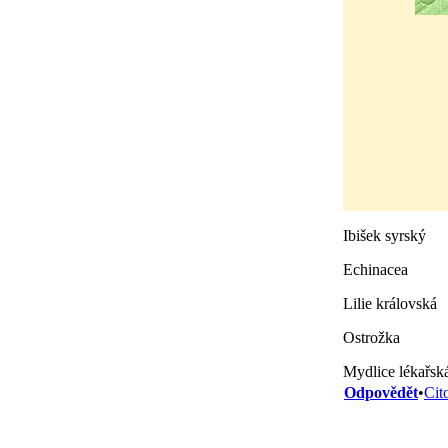
Ibišek syrský
Echinacea
Lilie královská
Ostrožka
Mydlice lékařsk
Odpovědět
•
Cit