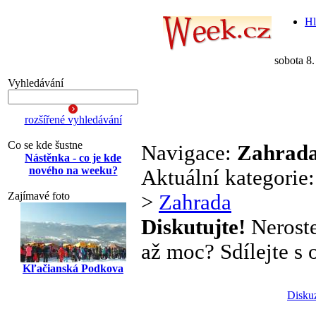
Hl
sobota 8
Vyhledávání
rozšířené vyhledávání
Co se kde šustne
Navigace:
Zahrad
Nástěnka - co je kde
nového na weeku?
Aktuální kategorie
Zajímavé foto
>
Zahrada
Diskutujte!
Neroste
až moc? Sdílejte s o
Kľačianská Podkova
Disku