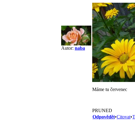
Autor:
naba
Máme tu červenec
PRUNED
Odpovědět
•
Citovat
•
T