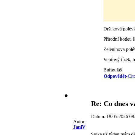
Dršťková polév
Přirodní kotlet,
Zeleninova polé
Vepřový řízek, 
Buřtguláš
Odpovědět
•
Cit
Re: Co dnes va
Datum: 18.05.2026 08
Autor:
JaniV
Spike,už týden mám děs