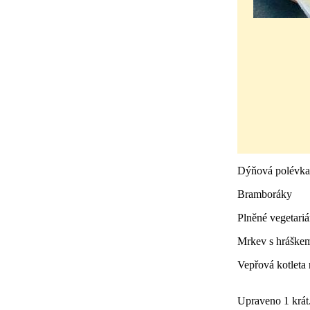
Dýňová polévka 
Bramboráky
Plněné vegetari
Mrkev s hráškem
Vepřová kotleta
Upraveno 1 krát