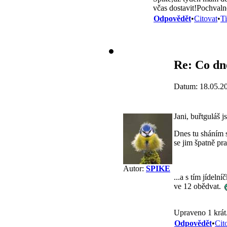
včas dostavit!Pochval
Odpovědět
•
Citovat
•
T
Re: Co dne
Datum: 18.05.2
Jani, buřtguláš 
Dnes tu sháním s
se jim špatně p
Autor:
SPIKE
...a s tím jídel
ve 12 obědvat.
Upraveno 1 krát
Odpovědět
•
Cit