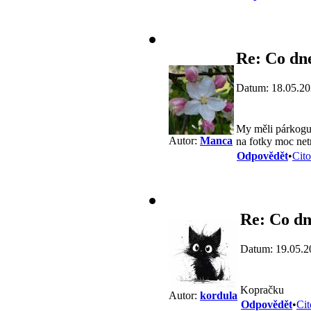
Re: Co dne
Datum: 18.05.20
My měli párkogul
Autor:
Manca
na fotky moc net
Odpovědět
•
Cito
Re: Co dn
Datum: 19.05.2
Kopračku
Autor:
kordula
Odpovědět
•
Cit