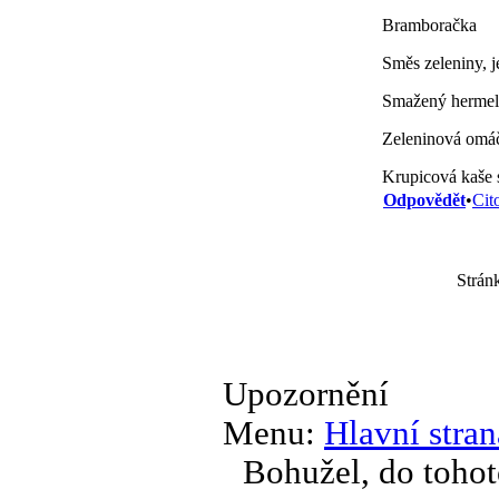
Bramboračka
Směs zeleniny, 
Smažený hermelí
Zeleninová omáč
Krupicová kaše
Odpovědět
•
Cit
Strán
Upozornění
Menu:
Hlavní stran
Bohužel, do tohot