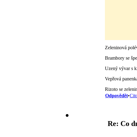
Zeleninová polé
Brambory se šp
Uzený vývar s 
Vepřová panenka
Rizoto se zeleni
Odpovědět
•
Cit
Re: Co dn