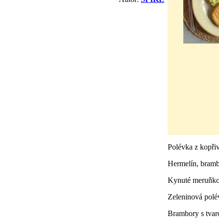
Polévka z kopři
Hermelín, brambo
Kynuté meruňko
Zeleninová polé
Brambory s tva