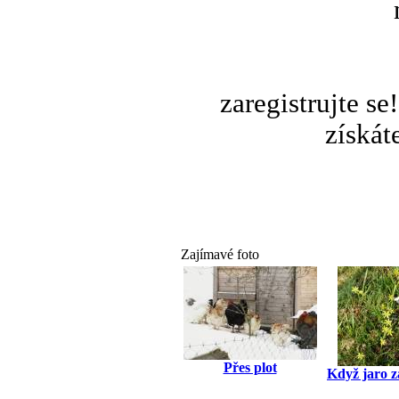
zaregistrujte s
získát
Zajímavé foto
Přes plot
Když jaro z