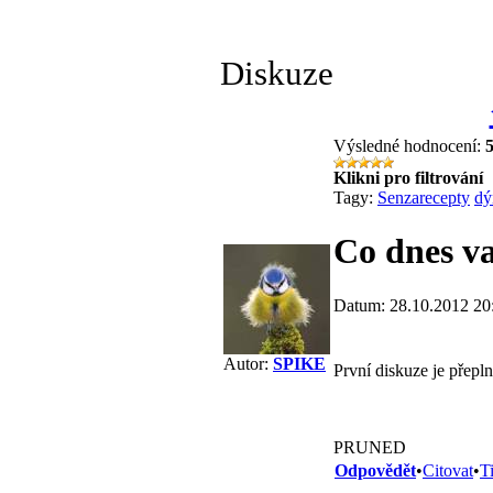
Diskuze
Výsledné hodnocení:
Klikni pro filtrování
Tagy:
Senzarecepty
dý
Co dnes va
Datum: 28.10.2012 20
Autor:
SPIKE
První diskuze je přepln
PRUNED
Odpovědět
•
Citovat
•
T