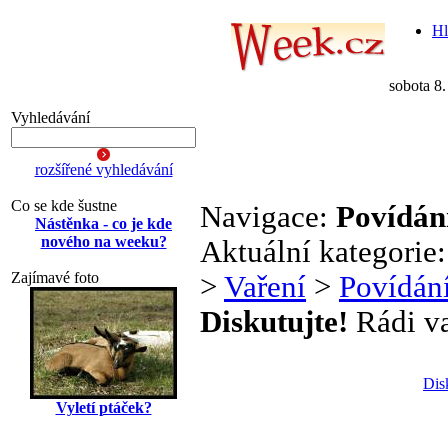
Hl
sobota 8
Vyhledávání
rozšířené vyhledávání
Co se kde šustne
Navigace:
Povídání
Nástěnka - co je kde
nového na weeku?
Aktuální kategorie
Zajímavé foto
>
Vaření
>
Povídání
Diskutujte!
Rádi vař
Dis
Vyletí ptáček?