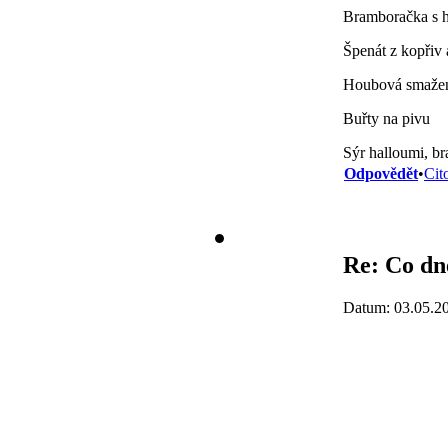
Bramboračka s h
Špenát z kopřiv
Houbová smažen
Buřty na pivu
Sýr halloumi, b
Odpovědět
•
Cit
Re: Co dne
Datum: 03.05.2