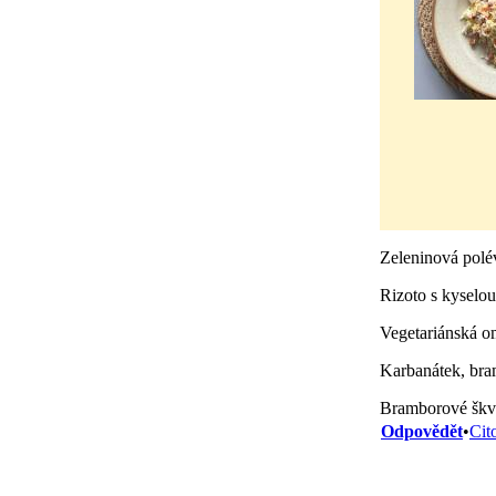
Zeleninová polé
Rizoto s kyselo
Vegetariánská o
Karbanátek, br
Bramborové škv
Odpovědět
•
Cit