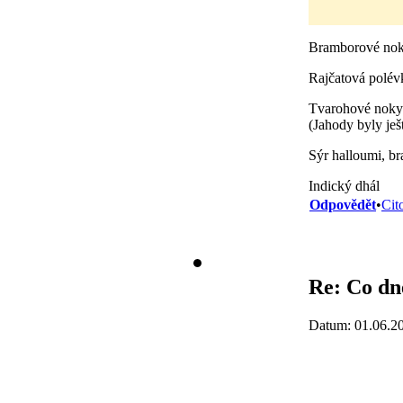
Bramborové noky
Rajčatová polév
Tvarohové noky
(Jahody byly ješ
Sýr halloumi, b
Indický dhál
Odpovědět
•
Cit
Re: Co dne
Datum: 01.06.2