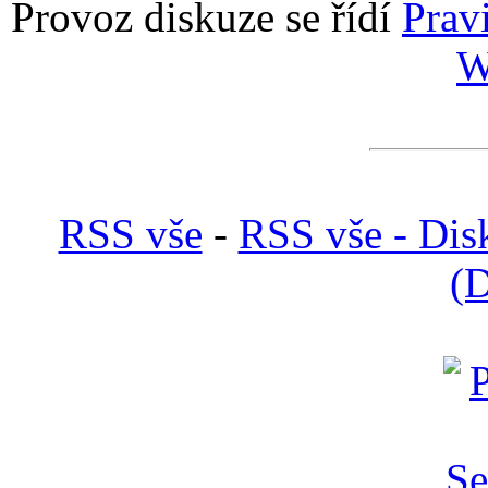
Provoz diskuze se řídí
Prav
W
RSS vše
-
RSS vše - Dis
(D