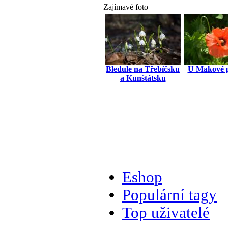
Zajímavé foto
Bledule na Třebíčsku
U Makové 
a Kunštátsku
Eshop
Populární tagy
Top uživatelé