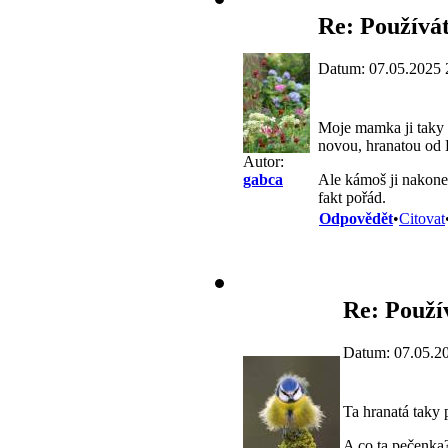
Re: Používá
Datum: 07.05.2025 
Moje mamka ji taky p
novou, hranatou od 
Autor:
Ale kámoš ji nakonec
gabca
fakt pořád.
Odpovědět
•
Citovat
Re: Použí
Datum: 07.05.2
Ta hranatá taky
A co ta pečenka