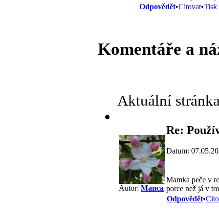
Odpovědět
•
Citovat
•
Tisk
Komentáře a ná
Aktuální stránk
Re: Použí
Datum: 07.05.20
Mamka peče v remo
Autor:
Manca
porce než já v tr
Odpovědět
•
Cito