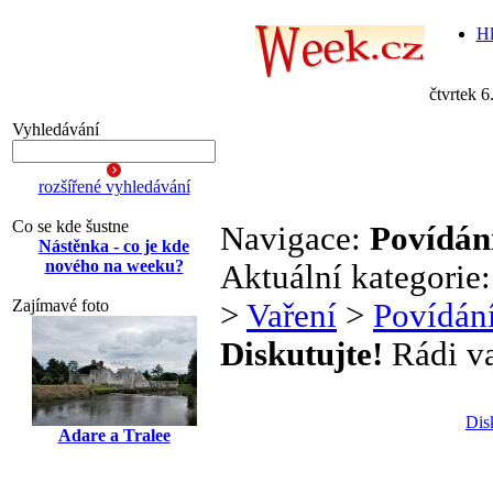
Hl
čtvrtek 6
Vyhledávání
rozšířené vyhledávání
Co se kde šustne
Navigace:
Povídání
Nástěnka - co je kde
nového na weeku?
Aktuální kategorie
Zajímavé foto
>
Vaření
>
Povídání
Diskutujte!
Rádi vař
Dis
Adare a Tralee