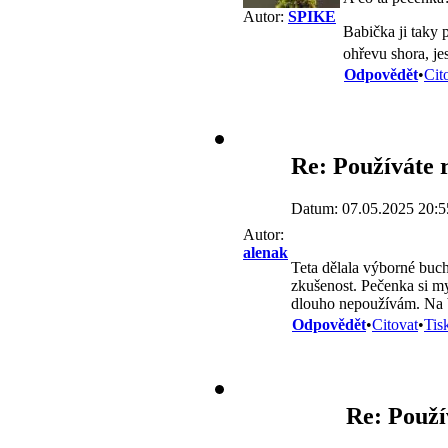
Autor:
SPIKE
Babička ji taky 
ohřevu shora, jes
Odpovědět
•
Cit
Re: Používáte
Datum: 07.05.2025 20:5
Autor:
alenak
Teta dělala výborné buc
zkušenost. Pečenka si my
dlouho nepoužívám. Na b
Odpovědět
•
Citovat
•
Tis
Re: Použ