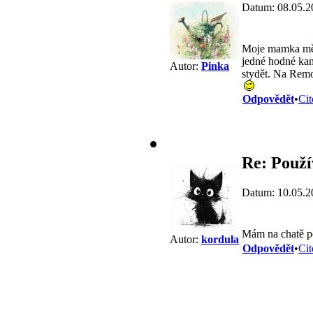
Datum: 08.05.2
Moje mamka měla
jedné hodné k
Autor:
Pinka
stydět. Na Remo
Odpovědět
•
Cit
Re: Použ
Datum: 10.05.2
Mám na chatě p
Autor:
kordula
Odpovědět
•
Cit