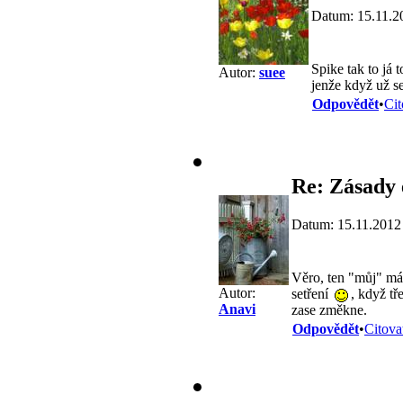
Datum: 15.11.2
Spike tak to já 
Autor:
suee
jenže když už s
Odpovědět
•
Cit
Re: Zásady 
Datum: 15.11.2012
Věro, ten "můj" má
Autor:
setření
, když t
Anavi
zase změkne.
Odpovědět
•
Citova