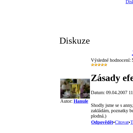
Dis
Diskuze
Výsledné hodnocení:
Zásady ef
Datum: 09.04.2007 11
Autor:
Hanule
Shodly jsme se s anny
zakládám, poznatky b
plodná.)
Odpovědět
•
Citovat
•
T