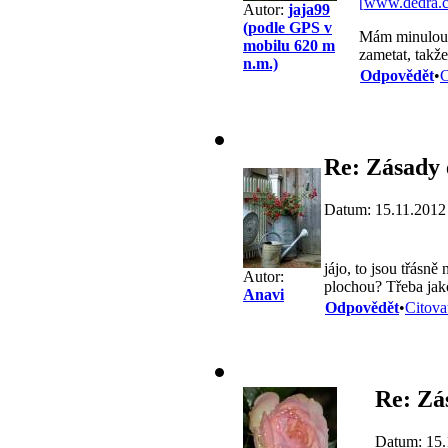
[
www.dedra.
Autor:
jaja99
(podle GPS v
Mám minulou v
mobilu 620 m
zametat, takže
n.m.)
Odpovědět
•
C
Re: Zásady 
Datum: 15.11.2012
jájo, to jsou třásně
Autor:
plochou? Třeba jak
Anavi
Odpovědět
•
Citova
Re: Zá
Datum: 15.