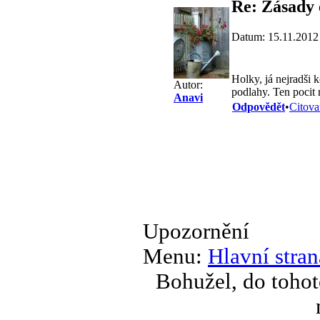
Re: Zásady 
Datum: 15.11.2012
Holky, já nejradši 
Autor:
podlahy. Ten pocit 
Anavi
Odpovědět
•
Citova
Upozornění
Menu:
Hlavní stran
Bohužel, do tohot