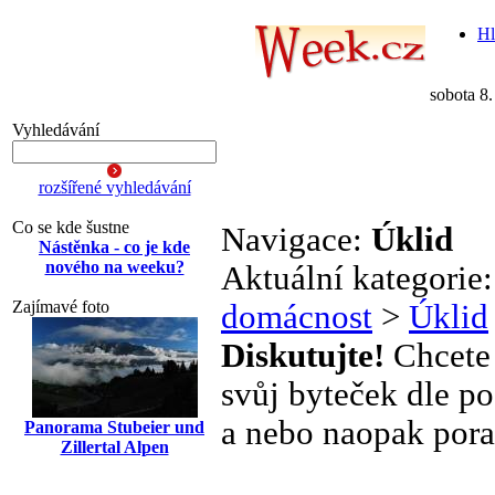
Hl
sobota 8
Vyhledávání
rozšířené vyhledávání
Co se kde šustne
Navigace:
Úklid
Nástěnka - co je kde
nového na weeku?
Aktuální kategorie
Zajímavé foto
domácnost
>
Úklid
Diskutujte!
Chcete 
svůj byteček dle po
a nebo naopak pora
Panorama Stubeier und
Zillertal Alpen