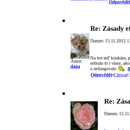
Odpovědě
Re: Zásady e
Datum: 15.11.2012 1
Na ten teď koukám, pr
Autor:
sebralo to i vlasy, ak
daga
a nefungovalo
Odpovědět
•
Citovat
•
Re: Zása
Datum: 15.11