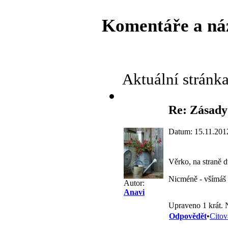
Komentáře a ná
Aktuální stránk
Re: Zásady
Datum: 15.11.201
Věrko, na straně d
Nicméně - všímáš si
Autor:
Anavi
Upraveno 1 krát. 
Odpovědět
•
Citov