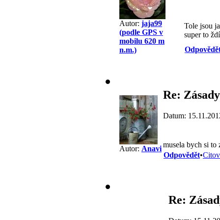
Autor:
jaja99
Tole jsou j
(podle GPS v
super to ždí
mobilu 620 m
Odpovědě
n.m.)
Re: Zásady
Datum: 15.11.201
musela bych si to 
Autor:
Anavi
Odpovědět
•
Citov
Re: Zásad