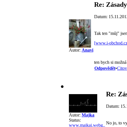
Re: Zásady
Datum: 15.11.201
Tak ten "můj" jsem
[
www.i-obchod.c
Autor:
Anavi
ten bych si možná 
Odpovědět
•
Citov
Re: Zá
Datum: 15.
Autor:
Majka
Status:
No jo, to 
www.majkaj.webg..