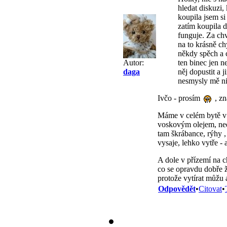
hledat diskuzi,
koupila jsem s
zatím koupila d
funguje. Za chv
na to krásně ch
někdy spěch a c
ten binec jen n
Autor:
něj dopustit a 
daga
nesmysly mě nik
Ivčo - prosím
, zn
Máme v celém bytě v 
voskovým olejem, ned
tam škrábance, rýhy ,
vysaje, lehko vytře - 
A dole v přízemí na c
co se opravdu dobře ž
protože vytírat můžu
Odpovědět
•
Citovat
•