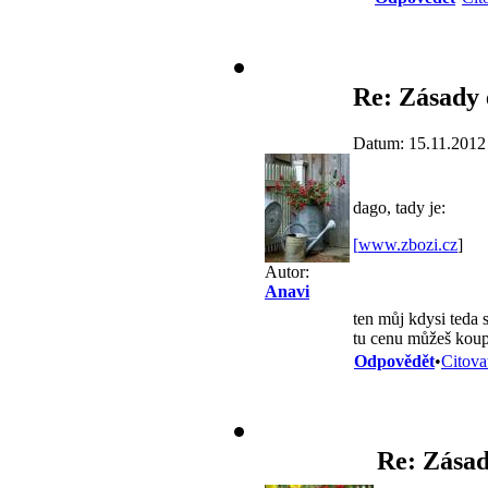
Re: Zásady 
Datum: 15.11.2012
dago, tady je:
[
www.zbozi.cz
]
Autor:
Anavi
ten můj kdysi teda 
tu cenu můžeš koup
Odpovědět
•
Citova
Re: Zásad