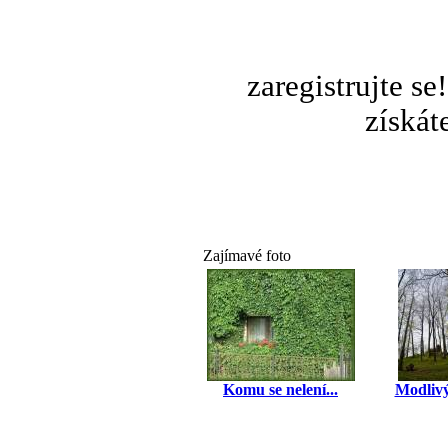
zaregistrujte s
získát
Zajímavé foto
Komu se nelení...
Modlivý