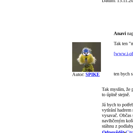
Datum: 15.11.2
Anavi
nap
Tak ten "m
[
www.i-o
ten bych s
Autor:
SPIKE
Tak myslím, že p
to úplně stejně.
Já bych to potř
vytírání hadrem 
vysavač. Občas s
navlhčeným košt
stáhnu z podlahy
Odpovědět
•
Cit