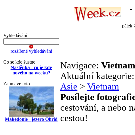
pátek 
Vyhledávání
rozšířené vyhledávání
Co se kde šustne
Navigace:
Vietna
Nástěnka - co je kde
nového na weeku?
Aktuální kategorie
Zajímavé foto
Asie
>
Vietnam
Posílejte fotografi
cestování, a nebo n
cestou!
Makedonie - jezero Ohrid