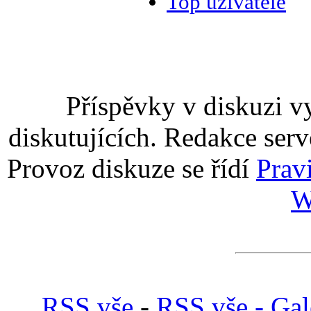
Top uživatelé
Příspěvky v diskuzi v
diskutujících. Redakce serv
Provoz diskuze se řídí
Prav
W
RSS vše
-
RSS vše - Gal