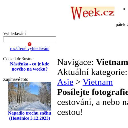
pátek 
Vyhledávání
rozšířené vyhledávání
Co se kde šustne
Navigace:
Vietna
Nástěnka - co je kde
nového na weeku?
Aktuální kategorie
Zajímavé foto
Asie
>
Vietnam
Posílejte fotografi
cestování, a nebo n
cestou!
Napadlo trochu sněhu
(Hostěnice 3.12.2023)