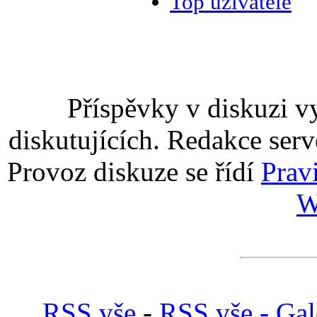
Top uživatelé
Příspěvky v diskuzi v
diskutujících. Redakce serv
Provoz diskuze se řídí
Prav
W
RSS vše
-
RSS vše - Gal