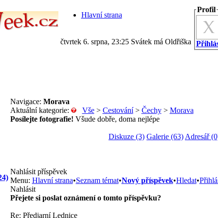
Profil
Hlavní strana
čtvrtek 6. srpna, 23:25 Svátek má Oldřiška
Přihlás
Navigace:
Morava
Aktuální kategorie:
Vše
>
Cestování
>
Čechy
>
Morava
Posílejte fotografie!
Všude dobře, doma nejlépe
Diskuze (3)
Galerie (63)
Adresář (0
Nahlásit příspěvek
24)
Menu:
Hlavní strana
•
Seznam témat
•
Nový příspěvek
•
Hledat
•
Přihlá
Nahlásit
Přejete si poslat oznámení o tomto příspěvku?
Re: Předjarní Lednice