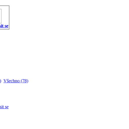
it se
)
Všechno (78)
sit se