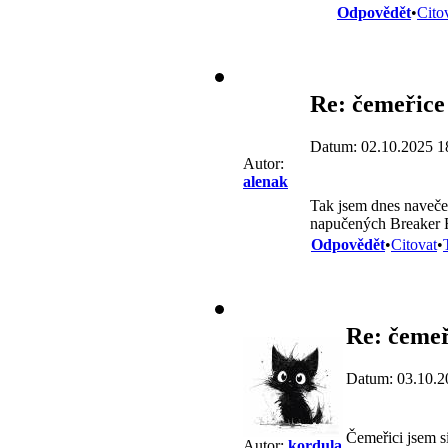
Odpovědět
•
Cito
Re: čemeřice 
Datum: 02.10.2025 1
Autor:
alenak
Tak jsem dnes navečer
napučených Breaker 
Odpovědět
•
Citovat
•
Re: čemeř
Datum: 03.10.2
Čemeřici jsem si
Autor:
kordula