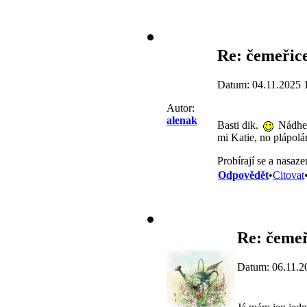
Re: čemeřice
Datum: 04.11.2025 
Autor:
alenak
Basti dik.
Nádhern
mi Katie, no plápol
Probírají se a nasaz
Odpovědět
•
Citovat
Re: čemeř
Datum: 06.11.2