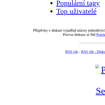
Populární tagy
Top uživatelé
Příspěvky v diskuzi vyjadřují názory jednotlivýc
Provoz diskuze se řídí
Pravi
RSS vše
-
RSS vše - Disk