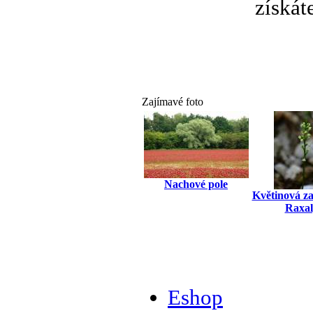
získát
Zajímavé foto
Nachové pole
Květinová z
Raxal
Eshop