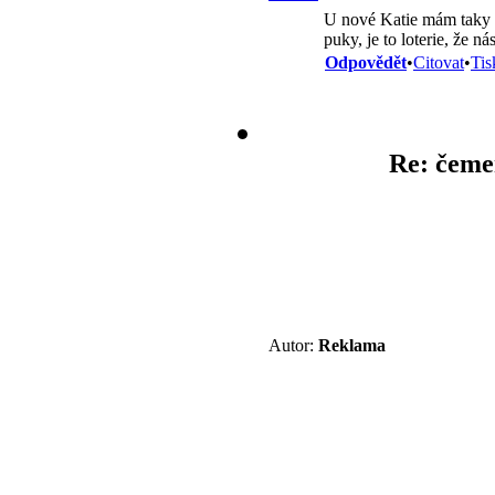
U nové Katie mám taky p
puky, je to loterie, že n
Odpovědět
•
Citovat
•
Tis
Re: čemeř
Autor:
Reklama