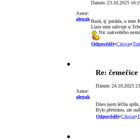
Datum: 23.10.2025 16:1
Autor:
alenak
Basti, tj. paráda, u mne 
Liara mne udivuje u Tebe 
Nic nakvetlého nemám
Odpovědět
•
Citovat
•
Tis
Re: čemeřice 
Datum: 24.10.2025 23
Autor:
alenak
Dnes jsem léčila splín,
Bylo přebráno, ale naš
Odpovědět
•
Citovat
•
T