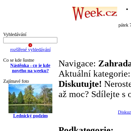
pátek 
Vyhledávání
rozšířené vyhledávání
Co se kde šustne
Navigace:
Zahrada
Nástěnka - co je kde
nového na weeku?
Aktuální kategorie
Zajímavé foto
Diskutujte!
Neroste
až moc? Sdílejte s o
Diskuz
Lednický podzim
Podkategorie: