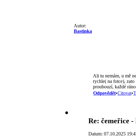
Autor:
Bastinka
Ali tu nemám, u mě nej
rychle( na fotce), zato
proubouzí, každé ráno
Odpovědět
•
Citovat
•
T
Re: čemeřice -
Datum: 07.10.2025 19:4