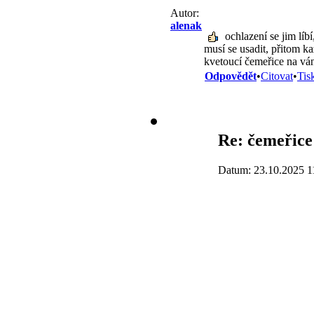
Autor:
alenak
ochlazení se jim líb
musí se usadit, přitom k
kvetoucí čemeřice na váno
Odpovědět
•
Citovat
•
Tis
Re: čemeřice 
Datum: 23.10.2025 1