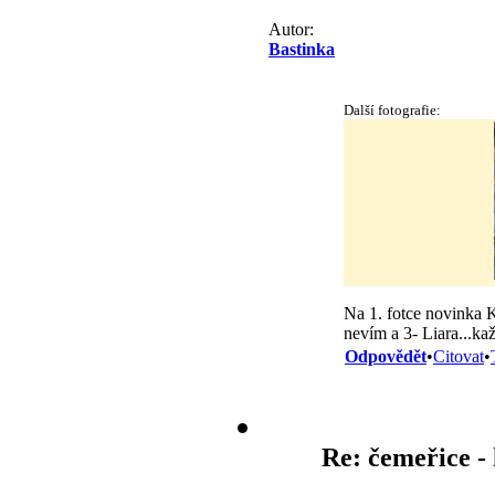
Autor:
Bastinka
Další fotografie:
Na 1. fotce novinka Ka
nevím a 3- Liara...ka
Odpovědět
•
Citovat
•
Re: čemeřice -