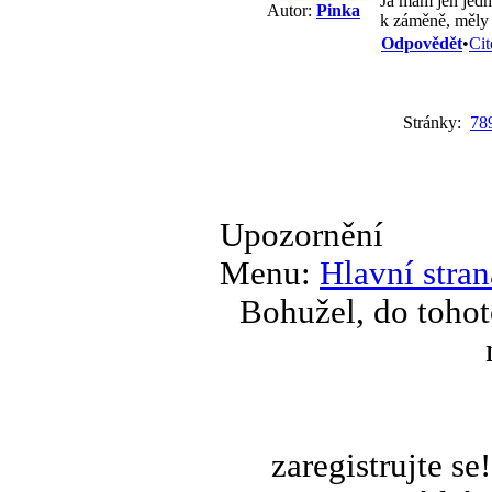
Já mám jen jednu
Autor:
Pinka
k záměně, měly 
Odpovědět
•
Cit
Stránky:
7
8
Upozornění
Menu:
Hlavní stran
Bohužel, do tohot
zaregistrujte s