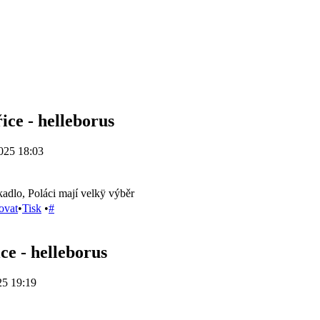
ice - helleborus
025 18:03
kadlo, Poláci mají velkÿ výběr
ovat
•
Tisk
•
#
ce - helleborus
25 19:19