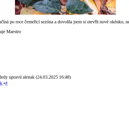
 začíná po roce čemeřicí sezóna a dovolila jsem si otevřít nové okénko, n
uje Maestro
ledy upravil alenak (24.03.2025 16:48)
sk
•
#