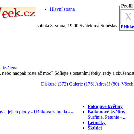
Profil
Hlavní strana
sobota 8. srpna, 19:00 Svátek má Soběslav
Přihlás
a květena
 nebo naopak roste až moc? Sdílejte s ostatními fotky, rady a zkušenost
Diskuze (372)
Galerie (176)
Adresář (80)
Všech
Pokojové květiny
y a jejich plody
-
Užitková zahrada
-
...
Balkonové květiny
Surfinie, Petunie
-
...
Letničky
Škůdci