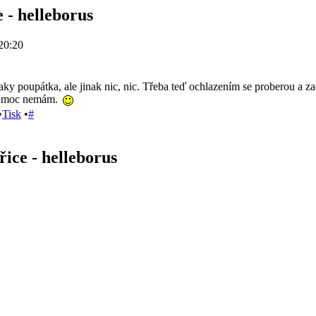
 - helleborus
20:20
y poupátka, ale jinak nic, nic. Třeba teď ochlazením se proberou a zač
ch moc nemám.
•
Tisk
•
#
ice - helleborus