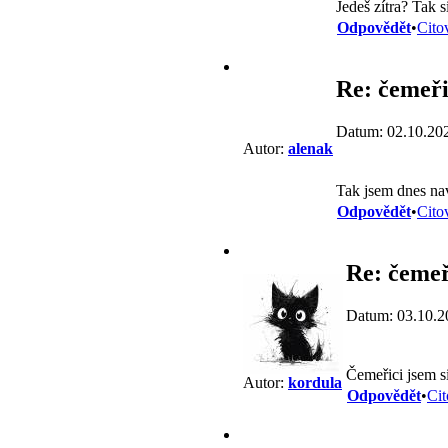
Jedeš zítra? Tak 
Odpovědět
•
Cito
Re: čemeři
Datum: 02.10.20
Autor:
alenak
Tak jsem dnes na
Odpovědět
•
Cito
Re: čemeř
Datum: 03.10.2
Čemeřici jsem si
Autor:
kordula
Odpovědět
•
Cit