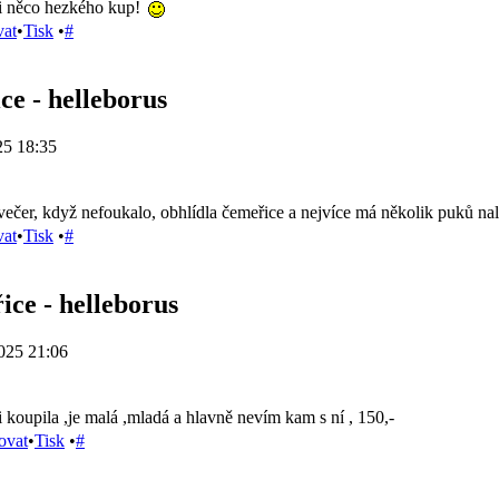
si něco hezkého kup!
vat
•
Tisk
•
#
ce - helleborus
25 18:35
večer, když nefoukalo, obhlídla čemeřice a nejvíce má několik puků n
vat
•
Tisk
•
#
ice - helleborus
025 21:06
 koupila ,je malá ,mladá a hlavně nevím kam s ní , 150,-
ovat
•
Tisk
•
#