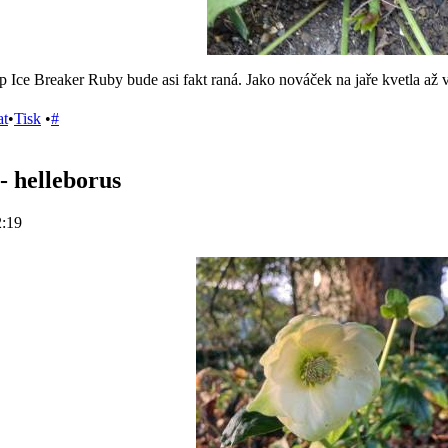
 Ice Breaker Ruby bude asi fakt raná. Jako nováček na jaře kvetla až v 
at
•
Tisk
•
#
- helleborus
2:19