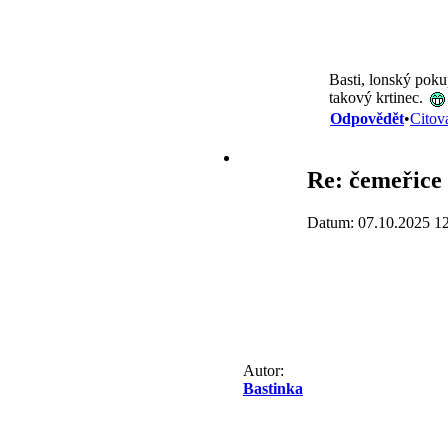
Basti, lonský pokup
takový krtinec.
Odpovědět
•
Citov
Re: čemeřice 
Datum: 07.10.2025 1
Autor:
Bastinka