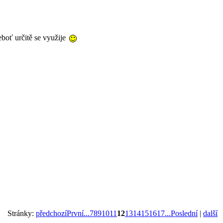
eboť určitě se využije
Stránky:
předchozí
První...
7
8
9
10
11
12
13
14
15
16
17
...Poslední
|
další