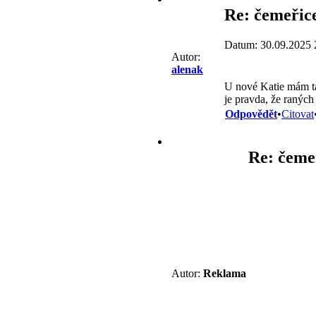
Re: čemeřice
Datum: 30.09.2025 
Autor:
alenak
U nové Katie mám tak
je pravda, že raný
Odpovědět
•
Citovat
Re: čemeř
Autor:
Reklama