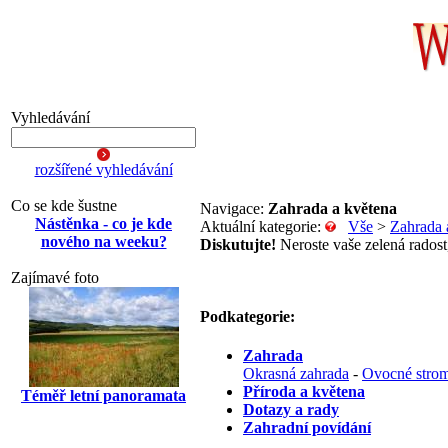
Vyhledávání
rozšířené vyhledávání
Co se kde šustne
Navigace:
Zahrada a květena
Nástěnka - co je kde
Aktuální kategorie:
Vše
>
Zahrada 
nového na weeku?
Diskutujte!
Neroste vaše zelená radost,
Zajímavé foto
Podkategorie:
Zahrada
Okrasná zahrada
-
Ovocné strom
Příroda a květena
Téměř letní panoramata
Dotazy a rady
Zahradní povídání