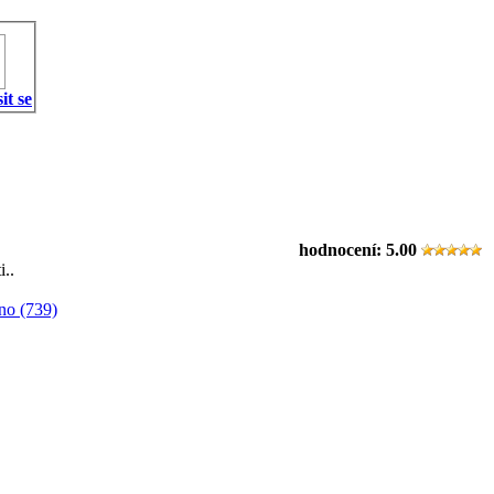
it se
hodnocení:
5.00
i..
no (739)