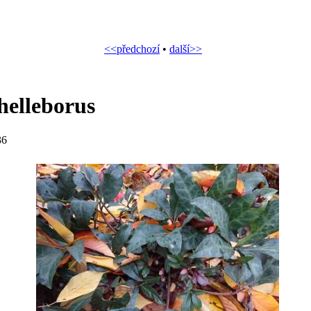
<<předchozí
•
další>>
helleborus
36